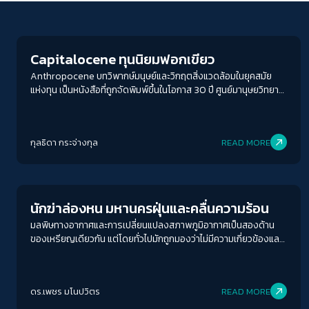
Environment
Capitalocene ทุนนิยมฟอกเขียว
Anthropocene บทวิพากษ์มนุษย์และวิกฤตสิ่งแวดล้อมในยุคสมัย
แห่งทุน เป็นหนังสือที่ถูกจัดพิมพ์ขึ้นในโอกาส 30 ปี ศูนย์มานุษยวิทยาสิ
รินธร (องค์การมหาชน) ที่รวมบทความเชิงวิชาการ โดยนักวิชาการ
หลากหลายศาสตร์ อย่าง โบราณคดี ภูมิศาสตร์ มานุษยวิทยา
ประวัติศาสตร์ ซึ่งทำให้เห็นมุมมองที่หลากหลายต่อคำว่า มนุษย์สมัย ที่
กุลธิดา กระจ่างกุล
READ MORE
เกิดจากการวิกฤตของโลกอย่างการเปลี่ยนแปลงสภาพภูมิอากาศ และ
สภาวะโลกร้อน แอ๊น-เธฺร่อ-เพ่อ-ซีน คำว่า “Anthropocene” ถูก
Environment
เสนอโดย ยูจีน สเตอร์เมอร์ (Eugene F. Stoermer) กับ พอล ครุต
เซน (Paul Crutzen) ในปี ค.ศ. 2000 ในจดหมายข่าว โปรแกรมศึกษา
ชีวภาค-ธรณีภาคนานาชาติ (IGBP) และต่อมาครุตเซนได้อธิบายให้
นักฆ่าล่องหน มหานครฝุ่นและคลื่นความร้อน
กระชับขึ้นในวารสาร Nature 2002 ถึงการนิยามเพื่ออธิบายยุคใหม่ใน
มลพิษทางอากาศและการเปลี่ยนแปลงสภาพภูมิอากาศเป็นสองด้าน
ประวัติศาสตร์โลกที่มนุษย์กลายเป็นสิ่งสำคัญที่มีผลกระทบต่อสภาพ
ของเหรียญเดียวกัน แต่โดยทั่วไปมักถูกมองว่าไม่มีความเกี่ยวข้องและ
แวดล้อม สภาพภูมิอากาศ และสภาพภูมิศาสตร์ของโลก คำว่า
มีแนวทางจัดการแยกจากกัน ความจริงเราจำเป็นต้องจัดการทั้งสอง
Anthropocene ประกอบด้วยสองส่วน “Anthropos” มาจากภาษา
ปัญหาไปพร้อม ๆ กัน การแก้ปัญหาวิกฤตทั้งสองด้านไม่เพียงช่วยแก้
กรีก แปลว่า “มนุษย์” “Cene” เป็นคำที่ใช้ในทางธรณีวิทยาเพื่อระบุช่วง
วิกฤตด้านสิ่งแวดล้อม แต่ยังช่วยเสริมสร้างทรัพยากรมนุษย์และลด
ยุคทางประวัติศาสตร์ ในทางทฤษฎีนั้น Anthropocene ว่าด้วยผลก
ดร.เพชร มโนปวิตร
READ MORE
ความเหลื่อมล้ำได้อย่างเป็นรูปธรรม
ระทบสิ่งแวดล้อมอันเกิดจากกิจกรรมของมนุษย์ที่ทิ้งร่องรอยตรวจ