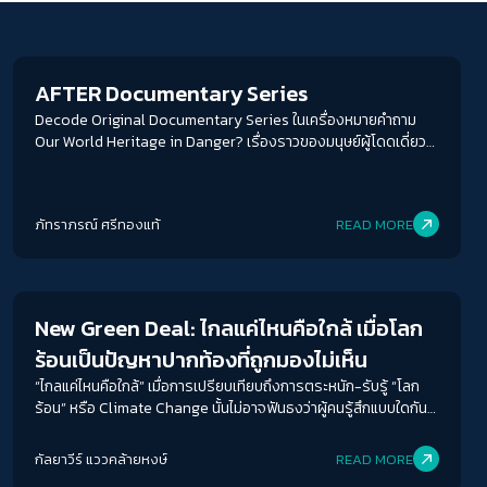
Backpack Journalist
ACCESS
IBILITY
ขนาดตัวอักษร
AFTER Documentary Series
Decode Original Documentary Series ในเครื่องหมายคำถาม
A-
A
A+
A++
Our World Heritage in Danger? เรื่องราวของมนุษย์ผู้โดดเดี่ยว
เฝ้ามองสิ่งมีชีวิตอื่นนอกจากตัวเขาเอง
ระยะห่างข้อความ
ปกติ
มาก
มากที่สุด
ภัทราภรณ์ ศรีทองแท้
READ MORE
Environment
ปรับสีสำหรับตาบอดสี
ปิด
Protan
Deutan
Tritan
New Green Deal: ไกลแค่ไหนคือใกล้ เมื่อโลก
ร้อนเป็นปัญหาปากท้องที่ถูกมองไม่เห็น
คอนทราสต์สูง
“ไกลแค่ไหนคือใกล้” เมื่อการเปรียบเทียบถึงการตระหนัก-รับรู้ “โลก
ร้อน” หรือ Climate Change นั้นไม่อาจฟันธงว่าผู้คนรู้สึกแบบใดกัน
โหมดขาวดำ
แน่ ไม่อาจชี้ชัดได้ว่าสถานการณ์ตรงหน้ามันคืบคลานใกล้ตัวเราเข้ามา
ทุกที...ทุกทีแล้วจริง ๆ
กัลยาวีร์ แววคล้ายหงษ์
READ MORE
ฟอนต์อ่านง่าย