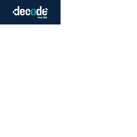
Futurism
Journalism
Crack 
Education
Peace
Sustainability
Workers/Economy
Human Rights