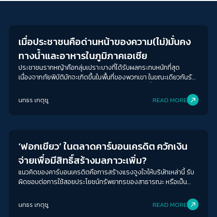
News
เมื่อประชาชนคือด่านหน้าของความ(ไม่)มั่นคง
ทางน้ำและอาหารในภูมิภาคเอเชีย
ประชาชนรากหญ้าคือกลุ่มเปราะบางที่ได้รับผลกระทบหนักที่สุด
เนื่องจากภัยพิบัติมักจะเกิดขึ้นในพื้นที่ของพวกเขา ในขณะเดียวกันรัฐ
กลับไม่มีมาตรการใด ๆ ในการรับมือกับภูมิอากาศที่ย่ำแย่มากขึ้นทุกวัน
นทธร เกตุชู
READ MORE
Environment
’ฟอกเขียว’ ในตลาดคาร์บอนเครดิต ควักเงิน
จ่ายเพื่อมีสิทธิ์สร้างมลภาวะเพิ่ม?
แนวคิดของคาร์บอนเครดิตคือการสร้างแรงจูงใจให้บริษัทเหล่านี้ รับ
ผิดชอบต่อการใช้สอยประโยชน์ทรัพยากรของสาธารณะ หรือเป็น
เพียงแค่ช่องโหว่ทางเศรษฐศาสตร์ ที่จะให้นายทุนสามารถปล่อยของ
เสียต่อไปได้ เพียงแค่ให้ตัวเลขของคาร์บอนเครดิตจากกิจกรรมต่าง ๆ
นทธร เกตุชู
READ MORE
ในแต่ละบริษัทเพิ่มมากขึ้น