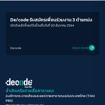
Journalism
ขนาดตัวอักษร
A-
A
A+
A++
De/code รับสมัครเพื่อนร่วมงาน 3 ตำแหน่ง
ระยะห่างข้อความ
เปิดรับแล้วตั้งแต่วันนี้จนถึงวันที่ 20 ธันวาคม 2564
ปกติ
มาก
มากที่สุด
ปรับสีสำหรับตาบอดสี
Decode
READ MORE
ปิด
Protan
Deutan
Tritan
คอนทราสต์สูง
โหมดขาวดำ
ฟอนต์อ่านง่าย
สำนักเครือข่ายสื่อสาธารณะ
องค์การกระจายเสียงและแพร่ภาพสาธารณะแห่งประเทศไทย (THAI
เน้นลิงก์
PBS)