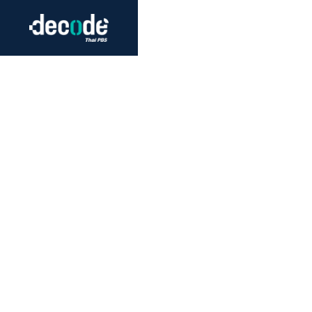
Futurism
Journalism
Crack 
Education
Peace
Sustainability
Workers/Economy
Human Rights