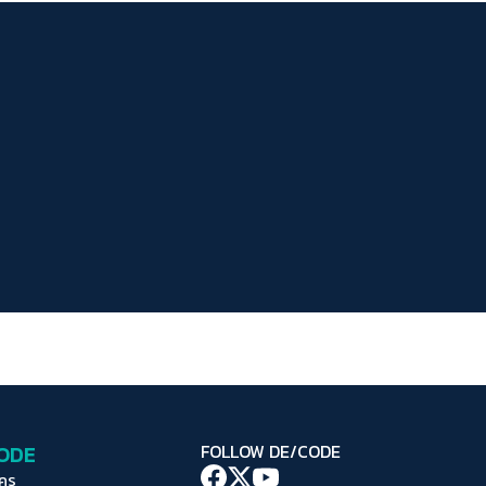
ระยะห่างข้อความ
ปกติ
มาก
มากที่สุด
ปรับสีสำหรับตาบอดสี
ปิด
Protan
Deutan
Tritan
คอนทราสต์สูง
โหมดขาวดำ
ฟอนต์อ่านง่าย
เน้นลิงก์
เน้นกรอบ Focus
CODE
FOLLOW DE/CODE
ซ่อนรูปภาพ
ใคร