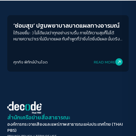
Human & Society
ขนาดตัวอักษร
A-
A
A+
A++
‘ซ่อมสุข’ ปฐมพยาบาลบาดแผลทางอารมณ์
ระยะห่างข้อความ
ใต้รอยยิ้ม : ) ไม่ได้แปลว่าทุกอย่างราบรื่น ภายใต้ความสุขก็ไม่ได้
หมายความว่าเราไม่มีบาดแผล กับคำพูดที่ว่ายิ่งโตยิ่งมีแผล นั่นจริง
ปกติ
มาก
มากที่สุด
ยิ่งกว่า การถูกปฏิเสธ , ความเหงา , การสูญเสียและเหตุการณ์
สะเทือนใจ , ความรู้สึกผิด , การครุ่นคิด , ความล้มเหลว และความ
ปรับสีสำหรับตาบอดสี
เคารพในตัวเองต่ำ ล้วนมีอนุภาพมหาศาลในการสร้างบาดแผลทาง
ศุภกิจ พิทักษ์บ้านโจด
READ MORE
อารมณ์
ปิด
Protan
Deutan
Tritan
คอนทราสต์สูง
โหมดขาวดำ
ฟอนต์อ่านง่าย
สำนักเครือข่ายสื่อสาธารณะ
องค์การกระจายเสียงและแพร่ภาพสาธารณะแห่งประเทศไทย (THAI
เน้นลิงก์
PBS)