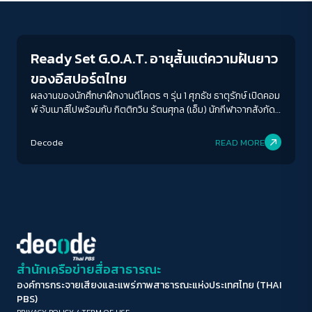
Futurism
ขนาดตัวอักษร
A-
A
A+
A++
Ready Set G.O.A.T. อายุสั้นแต่ความฝันยาว
ระยะห่างข้อความ
ของอีสปอร์ตไทย
ปกติ
มาก
มากที่สุด
ผลงานของนักศึกษาฝึกงานดีโคตร ๆ รุ่น 1 ศุภธัช ธาตุรักษ์ เปิดคอม
พ์ จับเมาส์ไปพร้อมกับ กิตติกวิน รัตนศุกล (เอ็ม) นักกีฬาจากสังกัด
MiTH Valorant และ ชยุตม์ ฉางทองคำ (วู) CEO FPSThailand
ปรับสีสำหรับตาบอดสี
และ Lead of Esport MiTH สงครามนอกจอของหลายชีวิตที่เต็มไป
Decode
READ MORE
ปิด
Protan
Deutan
Tritan
ด้วยความฝัน ความหวัง และคราบน้ำตาในชีวิตจริง
คอนทราสต์สูง
โหมดขาวดำ
ฟอนต์อ่านง่าย
สำนักเครือข่ายสื่อสาธารณะ
องค์การกระจายเสียงและแพร่ภาพสาธารณะแห่งประเทศไทย (THAI
เน้นลิงก์
PBS)