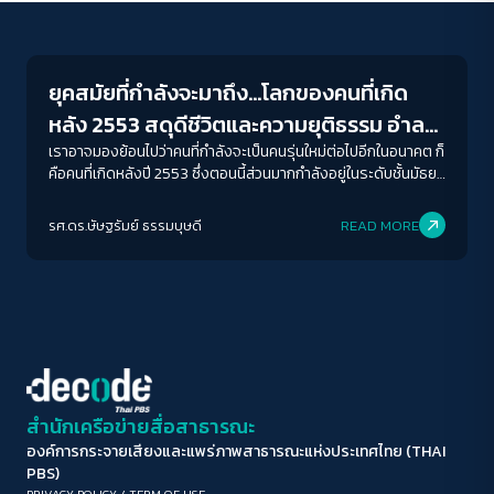
Welfare state
ขนาดตัวอักษร
A-
A
A+
A++
ยุคสมัยที่กำลังจะมาถึง…โลกของคนที่เกิด
ระยะห่างข้อความ
หลัง 2553 สดุดีชีวิตและความยุติธรรม อำลา
ปกติ
มาก
มากที่สุด
‘ปัจเจกนิยม’
เราอาจมองย้อนไปว่าคนที่กำลังจะเป็นคนรุ่นใหม่ต่อไปอีกในอนาคต ก็
คือคนที่เกิดหลังปี 2553 ซึ่งตอนนี้ส่วนมากกำลังอยู่ในระดับชั้นมัธยม
ต้น ผมเองไม่อาจสามารถสรุปคุณค่าของวันพรุ่งนี้ได้ แต่มีเรื่อง
ปรับสีสำหรับตาบอดสี
สำคัญที่เราเองอาจพอวิเคราะห์ได้ว่า ความคาดหมายและมุมมอง
รศ.ดร.ษัษฐรัมย์ ธรรมบุษดี
READ MORE
ปิด
Protan
Deutan
Tritan
ของเขาต่อโลกได้ดังนี้
คอนทราสต์สูง
โหมดขาวดำ
ฟอนต์อ่านง่าย
สำนักเครือข่ายสื่อสาธารณะ
องค์การกระจายเสียงและแพร่ภาพสาธารณะแห่งประเทศไทย (THAI
เน้นลิงก์
PBS)