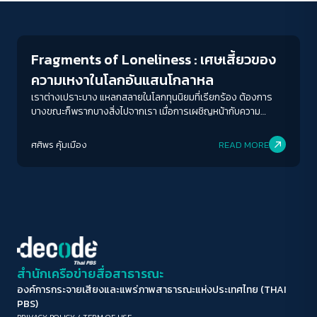
Interviews
ขนาดตัวอักษร
A-
A
A+
A++
Fragments of Loneliness : เศษเสี้ยวของ
ระยะห่างข้อความ
ความเหงาในโลกอันแสนโกลาหล
ปกติ
มาก
มากที่สุด
เราต่างเปราะบาง แหลกสลายในโลกทุนนิยมที่เรียกร้อง ต้องการ
บางขณะก็พรากบางสิ่งไปจากเรา เมื่อการเผชิญหน้ากับความ
สัมพันธ์ที่แตกร้าว และความโดดเดี่ยวจากภายในกลายเป็นความ
ปรับสีสำหรับตาบอดสี
เงียบงัน "ว่างเปล่า" อาจเพราะเมืองทำให้รู้สึกไม่ belong?
ศศิพร คุ้มเมือง
READ MORE
ปิด
Protan
Deutan
Tritan
คอนทราสต์สูง
โหมดขาวดำ
ฟอนต์อ่านง่าย
สำนักเครือข่ายสื่อสาธารณะ
องค์การกระจายเสียงและแพร่ภาพสาธารณะแห่งประเทศไทย (THAI
เน้นลิงก์
PBS)