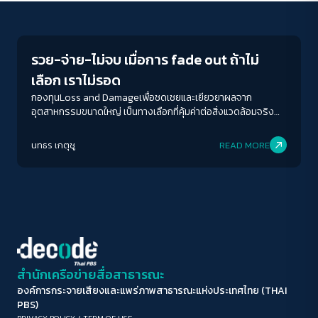
Environment
ขนาดตัวอักษร
A-
A
A+
A++
รวย-จ่าย-ไม่จบ เมื่อการ fade out ถ้าไม่
ระยะห่างข้อความ
เลือก เราไม่รอด
ปกติ
มาก
มากที่สุด
กองทุนLoss and Damageเพื่อชดเชยและเยียวยาผลจาก
อุตสาหกรรมขนาดใหญ่ เป็นทางเลือกที่คุ้มค่าต่อสิ่งแวดล้อมจริง
หรือไม่ นโยบายที่เกิดขึ้นแล้วและกำลังจะเกิดขึ้น ของการพูดคุย
ปรับสีสำหรับตาบอดสี
ระหว่างผู้นำนานาชาติในทุกเวทีความร่วมมือเป็นอย่างไร ประเทศไทย
นทธร เกตุชู
READ MORE
ปิด
Protan
Deutan
Tritan
ยืนอยู่จุดไหนในสมการนี้
คอนทราสต์สูง
โหมดขาวดำ
ฟอนต์อ่านง่าย
สำนักเครือข่ายสื่อสาธารณะ
องค์การกระจายเสียงและแพร่ภาพสาธารณะแห่งประเทศไทย (THAI
เน้นลิงก์
PBS)