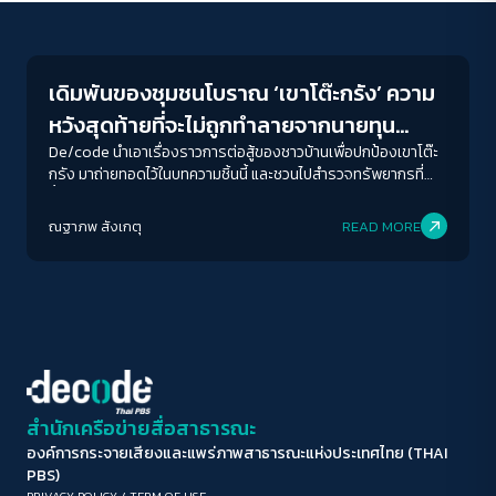
Conflict Resolution
ขนาดตัวอักษร
A-
A
A+
A++
เดิมพันของชุมชนโบราณ ‘เขาโต๊ะกรัง’ ความ
ระยะห่างข้อความ
หวังสุดท้ายที่จะไม่ถูกทำลายจากนายทุน
ปกติ
มาก
มากที่สุด
เหมืองหิน
De/code นำเอาเรื่องราวการต่อสู้ของชาวบ้านเพื่อปกป้องเขาโต๊ะ
กรัง มาถ่ายทอดไว้ในบทความชิ้นนี้ และชวนไปสำรวจทรัพยากรที่
ล้ำค่าในเขาโต๊ะกรัง
ปรับสีสำหรับตาบอดสี
ณฐาภพ สังเกตุ
READ MORE
ปิด
Protan
Deutan
Tritan
คอนทราสต์สูง
โหมดขาวดำ
ฟอนต์อ่านง่าย
สำนักเครือข่ายสื่อสาธารณะ
องค์การกระจายเสียงและแพร่ภาพสาธารณะแห่งประเทศไทย (THAI
เน้นลิงก์
PBS)