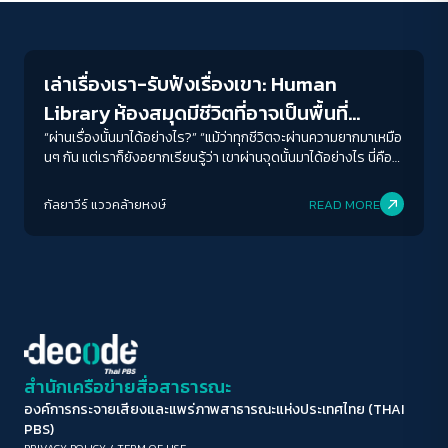
Human & Society
ขนาดตัวอักษร
A-
A
A+
A++
เล่าเรื่องเรา-รับฟังเรื่องเขา: Human
ระยะห่างข้อความ
Library ห้องสมุดมีชีวิตที่อาจเป็นพื้นที่
ปกติ
มาก
มากที่สุด
เยียวยาหัวใจกันและกัน
“ผ่านเรื่องนั้นมาได้อย่างไร?” “แม้ว่าทุกชีวิตจะผ่านความยากมาเหมือ
นๆ กัน แต่เราก็ยังอยากเรียนรู้ว่า เขาผ่านจุดนั้นมาได้อย่างไร นี่คือ
การเห็นความเชื่อมโยงของความเป็นมนุษย์ซึ่งกันและกันนะ” มันเป็น
ปรับสีสำหรับตาบอดสี
คำถามที่นักอ่านถามคนตรงหน้าในฐานะ “หนังสือมีชีวิต” ระหว่าง
กัลยาวีร์ แววคล้ายหงษ์
READ MORE
ปิด
Protan
Deutan
Tritan
กิจกรรม Human Library หรือห้องสมุดมนุษย์ ของโครงการ
ธนาคารจิตอาสา และ สำนักงานกองทุนสนับสนุนการสร้างเสริมสุข
ภาวะ (สสส.)
คอนทราสต์สูง
โหมดขาวดำ
ฟอนต์อ่านง่าย
สำนักเครือข่ายสื่อสาธารณะ
องค์การกระจายเสียงและแพร่ภาพสาธารณะแห่งประเทศไทย (THAI
เน้นลิงก์
PBS)