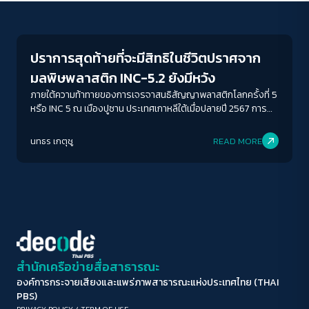
Environment
ขนาดตัวอักษร
A-
A
A+
A++
ปราการสุดท้ายที่จะมีสิทธิในชีวิตปราศจาก
ระยะห่างข้อความ
มลพิษพลาสติก INC-5.2 ยังมีหวัง
ปกติ
มาก
มากที่สุด
ภายใต้ความท้าทายของการเจรจาสนธิสัญญาพลาสติกโลกครั้งที่ 5
หรือ INC 5 ณ เมืองปูซาน ประเทศเกาหลีใต้เมื่อปลายปี 2567 การ
ปรากฏขึ้นของ CHAIR’S TEXT หรือร่างข้อตกลงการพูดคุยถึง 32
ปรับสีสำหรับตาบอดสี
มาตรา แต่ดูจะเป็นความหวังที่ยังพร่าเลือน เพราะมีคำสำคัญหลาย
นทธร เกตุชู
READ MORE
ปิด
Protan
Deutan
Tritan
ประการที่ยังเป็นข้อถกเถียงในวงเจรจา นำไปสู่การตั้งคำถามว่าเรา
จะยุติมลพิษพลาสติกได้จริง หรือจะเป็นเพียงแค่การจัดการขยะที่
อาจเพิ่มมากขึ้น
คอนทราสต์สูง
โหมดขาวดำ
ฟอนต์อ่านง่าย
สำนักเครือข่ายสื่อสาธารณะ
องค์การกระจายเสียงและแพร่ภาพสาธารณะแห่งประเทศไทย (THAI
เน้นลิงก์
PBS)