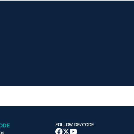
ระยะห่างข้อความ
ปกติ
มาก
มากที่สุด
ปรับสีสำหรับตาบอดสี
ปิด
Protan
Deutan
Tritan
คอนทราสต์สูง
โหมดขาวดำ
ฟอนต์อ่านง่าย
เน้นลิงก์
เน้นกรอบ Focus
CODE
FOLLOW DE/CODE
ซ่อนรูปภาพ
ใคร