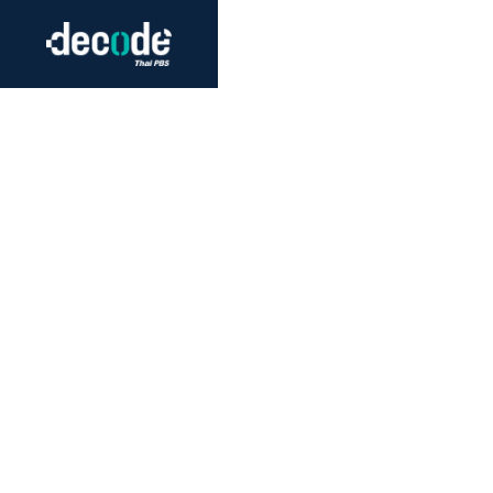
Futurism
Journalism
Crack 
Education
Peace
Sustainability
Workers/Economy
Human Rights