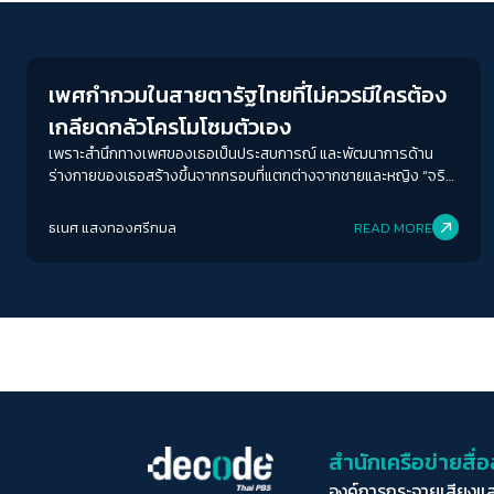
Gender & Sexuality
เพศกำกวมในสายตารัฐไทยที่ไม่ควรมีใครต้อง
เกลียดกลัวโครโมโซมตัวเอง
เพราะสำนึกทางเพศของเธอเป็นประสบการณ์ และพัฒนาการด้าน
ร่างกายของเธอสร้างขึ้นจากกรอบที่แตกต่างจากชายและหญิง “จริง
ๆ เรามีโครโมโซม XY แต่ก็ไม่เคยตรวจโครโมโซมนะ เพราะว่าไม่
ต้องการความชัดเจนขนาดนั้น เราโอเคกับตรงนี้ ”
ธเนศ แสงทองศรีกมล
READ MORE
สำนักเครือข่ายสื
องค์การกระจายเสียงแ