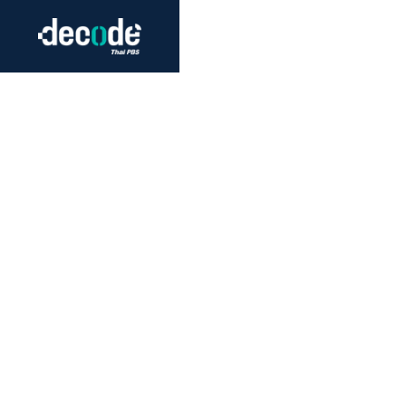
Futurism
Journalism
Crack 
Education
Peace
Sustainability
Workers/Economy
Human Rights