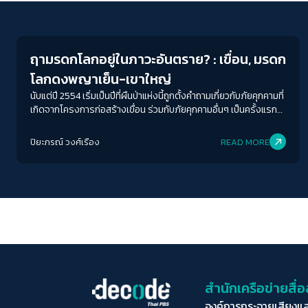
Environment
ฤามรดกโลกอยู่ในภาวะอันตราย? : เขื่อน, มรดก
โลกดงพญาเย็น-เขาใหญ่
นับแต่ปี 2554 เริ่มเป็นปีที่ผืนป่าแห่งนี้ถูกตั้งคำถามเกี่ยวกับภัยคุกคามที่
เกิดจากโครงการก่อสร้างเขื่อน ร่วมกับภัยคุกคามอื่นๆ เป็นครั้งแรก
เพราะภัยคุกคามเหล่านี้ได้รับความสนใจจากคณะกรรมการมรดกโลก
ที่กำหนดให้ประเทศไทยต้องปฏิบัติตามคำแนะนำและเสนอรายงานความ
ปิยะภรณ์ วงศ์เรือง
READ MORE
ก้าวหน้าอยู่เป็นระยะ และในปี 2560 และปี 2564 คณะกรรมการมรดก
โลกได้พุ่งประเด็นไปที่โครงการเขื่อนเหล่านี้โดยตรง โดยขอให้
ประเทศไทยยกเลิกโครงการทั้งหมดในผืนป่าแห่งนี้อย่างถาวร และ
ระงับโครงการอื่นๆ ที่อยู่ในพื้นที่โดยรอบ เพื่อรอให้มีการประเมินสิ่ง
แวดล้อมระดับยุทธศาสตร์ก่อน
สำนักเครือข่ายสื
องค์การกระจายเสียงแ