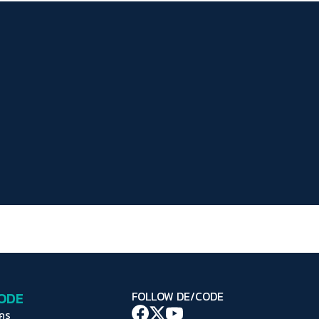
ระยะห่างข้อความ
ปกติ
มาก
มากที่สุด
ปรับสีสำหรับตาบอดสี
ปิด
Protan
Deutan
Tritan
คอนทราสต์สูง
โหมดขาวดำ
ฟอนต์อ่านง่าย
เน้นลิงก์
เน้นกรอบ Focus
CODE
FOLLOW DE/CODE
ซ่อนรูปภาพ
ใคร