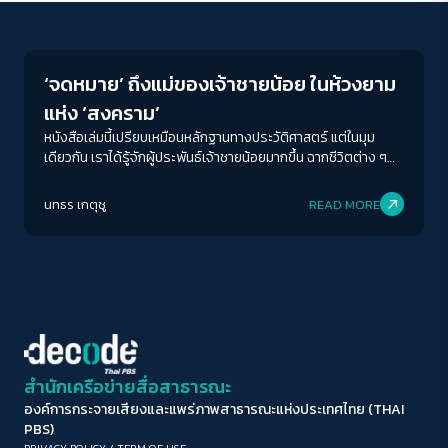
Play Read
ขนาดตัวอักษร
A-
A
A+
A++
‘จดหมาย’ ถึงแม่ของเจ้าชายน้อย ในห้วงยาม
ระยะห่างข้อความ
แห่ง ‘สงคราม’
ปกติ
มาก
มากที่สุด
หนังสือเล่มนี้เปรียบเหมือนหลักฐานทางประวัติศาสตร์ แต่ในมุม
เดียวกัน เราได้รู้จักผู้ประพันธ์เจ้าชายน้อยมากขึ้น ฉากชีวิตต่าง ๆ
ของเขาล้วนกลายมาเป็นวัตถุดิบในวรรณกรรมกระฉ่อนโลก แต่ใน
ปรับสีสำหรับตาบอดสี
อีกมุมหนึ่งเราเห็นแผลลึก ๆ ที่กัดกินเขาในช่วงเวลาสงคราม ช่วง
นทธร เกตุชู
READ MORE
ปิด
Protan
Deutan
Tritan
เวลาที่โหดร้าย และผลักให้ชายคนหนึ่งยังประคับประคองความเยาว์
ของเขาเอาไว้ และจารึกมันผ่านจดหมายถึงแม่ ตั้งแต่ปี 1900-1944
คอนทราสต์สูง
โหมดขาวดำ
ฟอนต์อ่านง่าย
สำนักเครือข่ายสื่อสาธารณะ
องค์การกระจายเสียงและแพร่ภาพสาธารณะแห่งประเทศไทย (THAI
เน้นลิงก์
PBS)