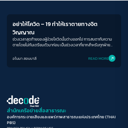
Inequality
ขนาดตัวอักษร
A-
A
A+
A++
อย่าให้โควิด – 19 ทำให้เราตายทางจิต
ระยะห่างข้อความ
วิญญาณ
ปกติ
มาก
มากที่สุด
ช่วงเวลาสุดท้ายของผู้ป่วยโควิดนั้นต่างออกไป การสบตากับความ
ตายโดยไม่ทันเตรียมตัวมาก่อน เป็นช่วงเวลาที่ยากสำหรับทุกฝ่าย
“เขาจะเอาจิตปกติที่ไหนมาเขียน”
ปรับสีสำหรับตาบอดสี
อโนมา สอนบาลี
READ MORE
ปิด
Protan
Deutan
Tritan
คอนทราสต์สูง
โหมดขาวดำ
ฟอนต์อ่านง่าย
สำนักเครือข่ายสื่อสาธารณะ
องค์การกระจายเสียงและแพร่ภาพสาธารณะแห่งประเทศไทย (THAI
เน้นลิงก์
PBS)