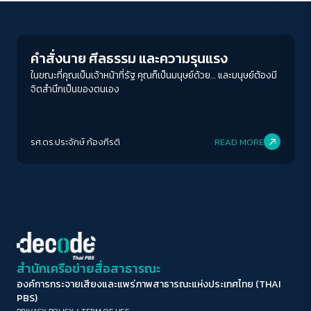
Crack Politics
ขนาดตัวอักษร
A-
A
A+
A++
คำสั่งนาย ศีลธรรม และความรุนแรง
ระยะห่างข้อความ
ในขณะที่คุณเป็นเจ้าหน้าที่รัฐ คุณก็เป็นมนุษย์ด้วย… และมนุษย์ต้องมี
จิตสำนึกเป็นของตนเอง
ปกติ
มาก
มากที่สุด
ปรับสีสำหรับตาบอดสี
รศ.ดร.ประจักษ์ ก้องกีรติ
READ MORE
ปิด
Protan
Deutan
Tritan
คอนทราสต์สูง
โหมดขาวดำ
ฟอนต์อ่านง่าย
สำนักเครือข่ายสื่อสาธารณะ
องค์การกระจายเสียงและแพร่ภาพสาธารณะแห่งประเทศไทย (THAI
เน้นลิงก์
PBS)