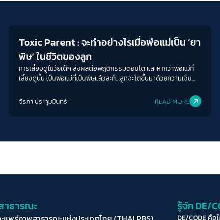
Play Read
Toxic Parent : จะทำอย่างไรเมื่อพ่อแม่เป็น ‘ยา
พิษ’ ในชีวิตของลูก
การเลี้ยงดูในวัยเด็ก ส่งผลต่อพฤติกรรมตอนโต และหากว่าพ่อแม่ที่
เลี้ยงดูนั้น เป็นพ่อแม่ที่เป็นพิษแล้วละก็…ลูกจะโตขึ้นมาด้วยความเจ็บ
ปวด โดยที่คนเลี้ยงดูอาจจะไม่รู้ตัวเลยก็ได้ว่าเป็นผู้สร้างบาดแผลนั้น
เมื่ออ่านมาถึงตรงนี้ หลาย ๆ คนอาจจะสงสัยว่า ลักษณะแบบไหนที่เรียก
จิรภา ประทุมมินทร์
READ MORE
ว่า พ่อแม่เป็นพิษ…
่อสาธารณะ
รู้จัก DE/
ละแพร่ภาพสาธารณะแห่งประเทศไทย (THAI PBS)
DE/CODE คือ