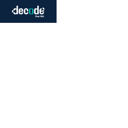
Futurism
Journalism
Crack 
Education
Peace
Sustainability
Workers/Economy
Human Rights