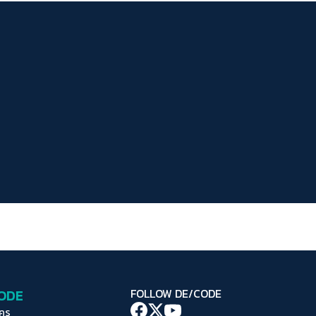
ระยะห่างข้อความ
ปกติ
มาก
มากที่สุด
ปรับสีสำหรับตาบอดสี
ปิด
Protan
Deutan
Tritan
คอนทราสต์สูง
โหมดขาวดำ
ฟอนต์อ่านง่าย
เน้นลิงก์
เน้นกรอบ Focus
CODE
FOLLOW DE/CODE
ซ่อนรูปภาพ
ใคร