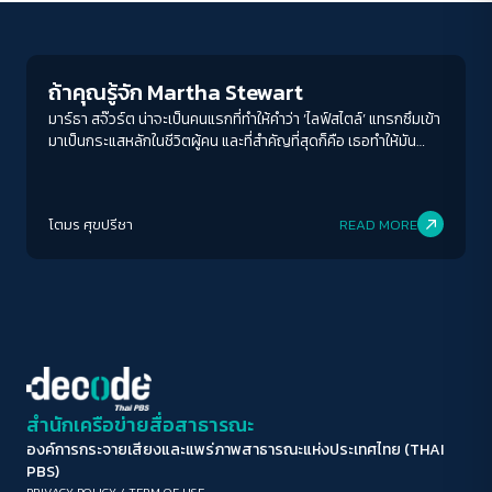
Gender & Sexuality
ขนาดตัวอักษร
A-
A
A+
A++
ถ้าคุณรู้จัก Martha Stewart
ระยะห่างข้อความ
มาร์ธา สจ๊วร์ต น่าจะเป็นคนแรกที่ทำให้คำว่า ‘ไลฟ์สไตล์’ แทรกซึมเข้า
มาเป็นกระแสหลักในชีวิตผู้คน และที่สำคัญที่สุดก็คือ เธอทำให้มัน
ปกติ
มาก
มากที่สุด
กลายเป็น ‘ธุรกิจ’ ขนาดใหญ่ขึ้นมาได้ ชวนอ่านปรากฏการณ์มาร์ธา
สจ๊วร์ต อีกแง่มุมของการล้มแล้วลุกขึ้นใหม่อีกครั้ง
ปรับสีสำหรับตาบอดสี
โตมร ศุขปรีชา
READ MORE
ปิด
Protan
Deutan
Tritan
คอนทราสต์สูง
โหมดขาวดำ
ฟอนต์อ่านง่าย
สำนักเครือข่ายสื่อสาธารณะ
องค์การกระจายเสียงและแพร่ภาพสาธารณะแห่งประเทศไทย (THAI
เน้นลิงก์
PBS)