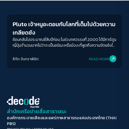
Play Read
ขนาดตัวอักษร
A-
A
A+
A++
Pluto เจ้าหนูอะตอมกับโลกที่เต็มไปด้วยความ
ระยะห่างข้อความ
เกลียดชัง
ปกติ
มาก
มากที่สุด
ย้อนกลับไปประมาณยี่สิบปีก่อน ในช่วงทศวรรษที่ 2000 ได้มีการ์ตูน
ญี่ปุ่นจำนวนมากไม่ว่าจะเป็นอนิเมะหรือมังงะที่พูดถึงความขัดแย้งใน
ตะวันออกกลาง ไม่ว่าจะทางตรงหรือทางอ้อม Pluto ของอุราซาวะ
ปรับสีสำหรับตาบอดสี
นาโอกิ ก็เป็นหนึ่งในนั้น Pluto เป็นมังงะที่ถูกเขียนในปี 2003 โดย
ธีทัต จันทราพิชิต
READ MORE
ปิด
Protan
Deutan
Tritan
เป็นการเล่าเจ้าหนูปรมาณูมังงะจบในตอนที่ตีพิมพ์ช่วงทศวรรษที่
1950 - 1960 ของเท็ตสึกะ โอซามุเสียใหม่ ให้มีความร่วมสมัยมากยิ่ง
ขึ้น โดยอุราซาวะได้ใช้ตอนคลาสสิก ‘หุ่นยนต์ที่ยิ่งใหญ่ที่สุดในโลก’
คอนทราสต์สูง
เป็นพล็อตในการดำเนินเรื่อง โดยขยายจากการ์ตูนจบในตอนกลาย
เป็นมังงะยาว 8 เล่ม
โหมดขาวดำ
ฟอนต์อ่านง่าย
สำนักเครือข่ายสื่อสาธารณะ
องค์การกระจายเสียงและแพร่ภาพสาธารณะแห่งประเทศไทย (THAI
เน้นลิงก์
PBS)