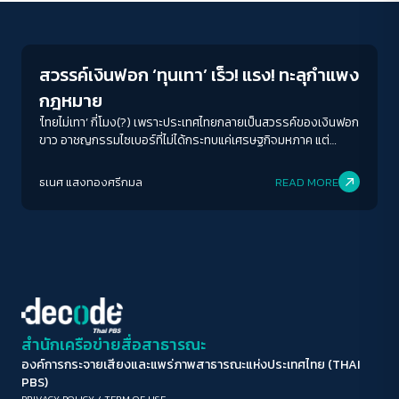
News
ขนาดตัวอักษร
A-
A
A+
A++
สวรรค์เงินฟอก ‘ทุนเทา’ เร็ว! แรง! ทะลุกำแพง
ระยะห่างข้อความ
กฎหมาย
ปกติ
มาก
มากที่สุด
'ไทยไม่เทา’ กี่โมง(?) เพราะประเทศไทยกลายเป็นสวรรค์ของเงินฟอก
ขาว อาชญกรรมไซเบอร์ที่ไม่ได้กระทบแค่เศรษฐกิจมหภาค แต่
สะเทือนไปถึงทุนชีวิตของประชาชน
ปรับสีสำหรับตาบอดสี
ธเนศ แสงทองศรีกมล
READ MORE
ปิด
Protan
Deutan
Tritan
คอนทราสต์สูง
โหมดขาวดำ
ฟอนต์อ่านง่าย
สำนักเครือข่ายสื่อสาธารณะ
องค์การกระจายเสียงและแพร่ภาพสาธารณะแห่งประเทศไทย (THAI
เน้นลิงก์
PBS)