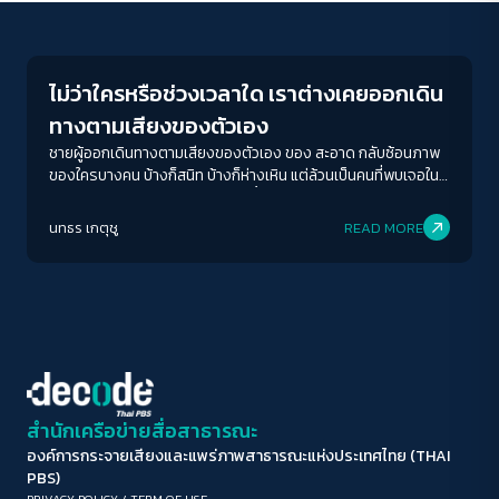
Play Read
ขนาดตัวอักษร
A-
A
A+
A++
ไม่ว่าใครหรือช่วงเวลาใด เราต่างเคยออกเดิน
ระยะห่างข้อความ
ทางตามเสียงของตัวเอง
ปกติ
มาก
มากที่สุด
ชายผู้ออกเดินทางตามเสียงของตัวเอง ของ สะอาด กลับซ้อนภาพ
ของใครบางคน บ้างก็สนิท บ้างก็ห่างเหิน แต่ล้วนเป็นคนที่พบเจอใน
ชีวิตประจำวัน และหลายครั้งคราบน้ำหมึกในช่องสี่เหลี่ยมบนกระดาษ
ปรับสีสำหรับตาบอดสี
ของเขา ก็มีภาพของคนอ่านบนแอ่งน้ำสะท้อนอยู่
นทธร เกตุชู
READ MORE
ปิด
Protan
Deutan
Tritan
คอนทราสต์สูง
โหมดขาวดำ
ฟอนต์อ่านง่าย
สำนักเครือข่ายสื่อสาธารณะ
องค์การกระจายเสียงและแพร่ภาพสาธารณะแห่งประเทศไทย (THAI
เน้นลิงก์
PBS)