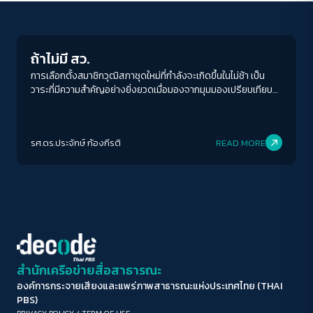
Crack Politics
ขนาดตัวอักษร
A-
A
A+
A++
ถ้าไม่มี สว.
ระยะห่างข้อความ
การเลือกตั้งสมาชิกวุฒิสภาชุดใหม่ที่กำลังจะเกิดขึ้นในไม่ช้า เป็น
วาระที่มีความสำคัญอย่างยิ่งยวดเมื่อมองจากมุมมองเปรียบเทียบ
ปกติ
มาก
มากที่สุด
และบริบททางประวัติศาสตร์ของการเมืองไทย หากเรามอง
กระบวนการเลือกวุฒิสมาชิกชุดใหม่โดยลำพังตัวมันเอง ย่อมถือว่า
ปรับสีสำหรับตาบอดสี
เป็นเหตุการณ์ทางการเมืองที่ไม่น่าสนใจและไม่น่าตื่นเต้นแต่อย่างใด
รศ.ดร.ประจักษ์ ก้องกีรติ
READ MORE
เปรียบเสมือนอีเวนท์ทางการเมืองที่ดูจะสิ้นเปลืองงบประมาณโดยใช่
ปิด
Protan
Deutan
Tritan
เหตุเพราะประชาชนส่วนใหญ่ของประเทศก็ถูกลิดรอนสิทธิและกีดกัน
ออกไปตั้งแต่ต้นเสียแล้ว
คอนทราสต์สูง
โหมดขาวดำ
ฟอนต์อ่านง่าย
สำนักเครือข่ายสื่อสาธารณะ
องค์การกระจายเสียงและแพร่ภาพสาธารณะแห่งประเทศไทย (THAI
เน้นลิงก์
PBS)