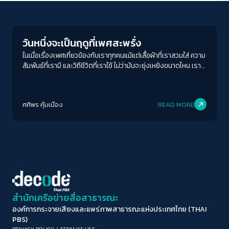
Human & Society
ขนาดตัวอักษร
A-
A
A+
A++
วันหนึ่งจะเป็นฤดูที่เพศสะพรั่ง
ระยะห่างข้อความ
ในเมื่อเรื่องเพศเกี่ยวข้องกับเราทุกคนแม้แต่เสื้อผ้าที่เราสวมใส่ ความ
สัมพันธ์ที่เรามี และวิถีชีวิตที่เราใช้ ไม่ว่ามันจะยุ่งเหยิงขนาดไหน เราก็
ปกติ
มาก
มากที่สุด
จำเป็นต้อง "พูด" และ "หวัง" ว่าสักวันเพศสะพรั่งจะเบ่งบานในทุก
ฤดูกาล
ปรับสีสำหรับตาบอดสี
ศศิพร คุ้มเมือง
READ MORE
ปิด
Protan
Deutan
Tritan
คอนทราสต์สูง
โหมดขาวดำ
ฟอนต์อ่านง่าย
สำนักเครือข่ายสื่อสาธารณะ
องค์การกระจายเสียงและแพร่ภาพสาธารณะแห่งประเทศไทย (THAI
เน้นลิงก์
PBS)