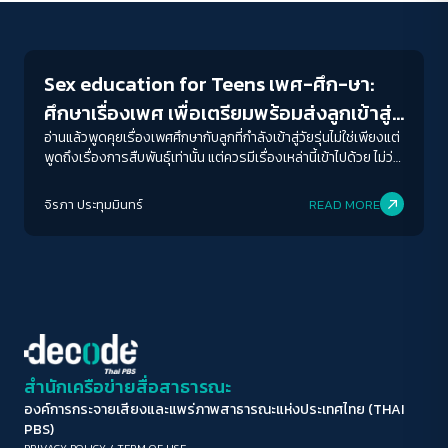
Play Read
ขนาดตัวอักษร
A-
A
A+
A++
Sex education for Teens เพศ-ศึก-ษา:
ระยะห่างข้อความ
ศึกษาเรื่องเพศ เพื่อเตรียมพร้อมส่งลูกเข้าสู่
ปกติ
มาก
มากที่สุด
สังคม
อ่านแล้วพูดคุยเรื่องเพศศึกษากับลูกที่กำลังเข้าสู่วัยรุ่นไม่ใช่เพียงแต่
พูดถึงเรื่องการสืบพันธุ์เท่านั้น แต่ควรมีเรื่องเหล่านี้เข้าไปด้วย ไม่ว่า
จะอายุเท่าไหร่เราก็สมควรศึกษาเรื่องนี้ เพราะเรื่องเพศมีความรู้ใหม่
ปรับสีสำหรับตาบอดสี
ๆ เข้ามาตลอดเวลาตามยุคสมัย
จิรภา ประทุมมินทร์
READ MORE
ปิด
Protan
Deutan
Tritan
คอนทราสต์สูง
โหมดขาวดำ
ฟอนต์อ่านง่าย
สำนักเครือข่ายสื่อสาธารณะ
องค์การกระจายเสียงและแพร่ภาพสาธารณะแห่งประเทศไทย (THAI
เน้นลิงก์
PBS)