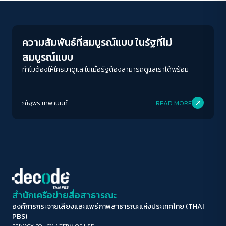
Gender & Sexuality
ขนาดตัวอักษร
A-
A
A+
A++
ความสัมพันธ์ที่สมบูรณ์แบบ ในรัฐที่ไม่
ระยะห่างข้อความ
สมบูรณ์แบบ
ปกติ
มาก
มากที่สุด
ทำไมต้องให้ใครมาดูแล ในเมื่อรัฐต้องสามารถดูแลเราได้พร้อม
ปรับสีสำหรับตาบอดสี
ณัฐพร เทพานนท์
READ MORE
ปิด
Protan
Deutan
Tritan
คอนทราสต์สูง
โหมดขาวดำ
ฟอนต์อ่านง่าย
สำนักเครือข่ายสื่อสาธารณะ
องค์การกระจายเสียงและแพร่ภาพสาธารณะแห่งประเทศไทย (THAI
เน้นลิงก์
PBS)