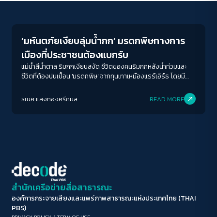
Environment
ขนาดตัวอักษร
A-
A
A+
A++
‘มหันตภัยเงียบลุ่มน้ำกก’ มรดกพิษทางการ
ระยะห่างข้อความ
เมืองที่ประชาชนต้องแบกรับ
ปกติ
มาก
มากที่สุด
แม่น้ำสีน้ำตาล ริมกกเงียบสงัด ชีวิตของคนริมกกหลังน้ำท่วมและ
ชีวิตที่ต้องปนเปื้อน 'มรดกพิษ' จากทุนเทาเหมืองแรร์เอิร์ธ โดยมี
ราคาที่ต้องจ่ายคือ 'ชีวิตของคน 60 ล้านคน'
ปรับสีสำหรับตาบอดสี
ธเนศ แสงทองศรีกมล
READ MORE
ปิด
Protan
Deutan
Tritan
คอนทราสต์สูง
โหมดขาวดำ
ฟอนต์อ่านง่าย
สำนักเครือข่ายสื่อสาธารณะ
องค์การกระจายเสียงและแพร่ภาพสาธารณะแห่งประเทศไทย (THAI
เน้นลิงก์
PBS)