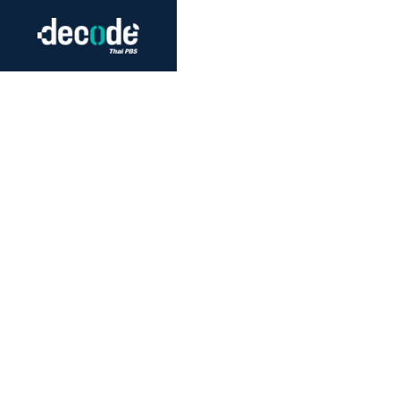
Futurism
Journalism
Crack 
Education
Peace
Sustainability
Workers/Economy
Human Rights