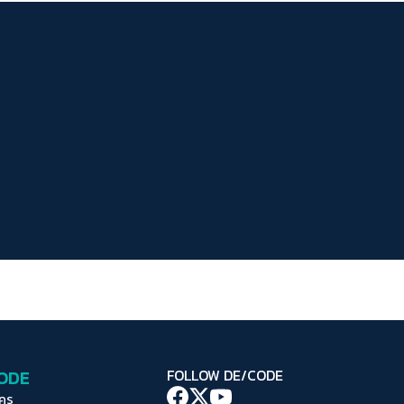
ระยะห่างข้อความ
ปกติ
มาก
มากที่สุด
ปรับสีสำหรับตาบอดสี
ปิด
Protan
Deutan
Tritan
คอนทราสต์สูง
โหมดขาวดำ
ฟอนต์อ่านง่าย
เน้นลิงก์
เน้นกรอบ Focus
CODE
FOLLOW DE/CODE
ซ่อนรูปภาพ
ใคร