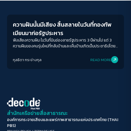
Human Rights
ขนาดตัวอักษร
A-
A
A+
A++
ความฝันนั้นมีเสียง สิ้นสลายในวันที่กองทัพ
ระยะห่างข้อความ
เมียนมาก่อรัฐประหาร
ปกติ
มาก
มากที่สุด
ฟังเสียงความฝัน ในวันที่มินอ่องลายรัฐประหาร 3 ปีผ่านไป แต่ 3
ความฝันของคนรุ่นใหม่ที่กลับบ้านและเห็นบ้านเกิดเป็นประชาธิปไตย
ยังคงอยู่
ปรับสีสำหรับตาบอดสี
กุลธิดา กระจ่างกุล
READ MORE
ปิด
Protan
Deutan
Tritan
คอนทราสต์สูง
โหมดขาวดำ
ฟอนต์อ่านง่าย
สำนักเครือข่ายสื่อสาธารณะ
องค์การกระจายเสียงและแพร่ภาพสาธารณะแห่งประเทศไทย (THAI
เน้นลิงก์
PBS)