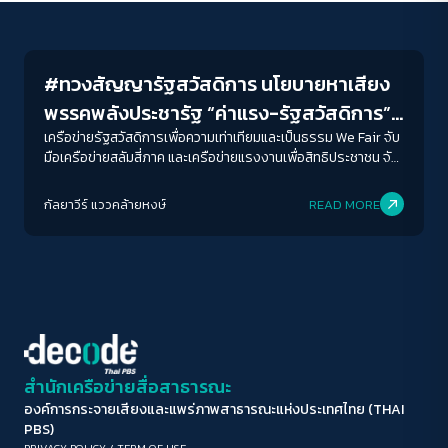
News
ขนาดตัวอักษร
A-
A
A+
A++
#ทวงสัญญารัฐสวัสดิการ นโยบายหาเสียง
ระยะห่างข้อความ
พรรคพลังประชารัฐ “ค่าแรง-รัฐสวัสดิการ”
ปกติ
มาก
มากที่สุด
สอบตกทุกประเด็น
เครือข่ายรัฐสวัสดิการเพื่อความเท่าเทียมและเป็นธรรม We Fair จับ
มือเครือข่ายสลัมสี่ภาค และเครือข่ายแรงงานเพื่อสิทธิประชาชน จัด
กิจกรรม WE FAIR ON TOUR #ทวงสัญญารัฐสวัสดิการ ทวง
ปรับสีสำหรับตาบอดสี
สัญญานโยบายหาเสียงพรรคการเมือง ในวาระครบรอบ 2 ปี การ
กัลยาวีร์ แววคล้ายหงษ์
READ MORE
ปิด
Protan
Deutan
Tritan
เลือกตั้ง 24 มีนา 62
คอนทราสต์สูง
โหมดขาวดำ
ฟอนต์อ่านง่าย
สำนักเครือข่ายสื่อสาธารณะ
องค์การกระจายเสียงและแพร่ภาพสาธารณะแห่งประเทศไทย (THAI
เน้นลิงก์
PBS)