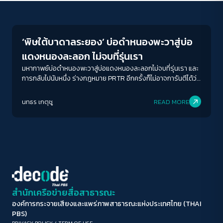
Environment
ขนาดตัวอักษร
A-
A
A+
A++
‘พิษใต้บาดาลระยอง’ บ่อดำหนองพะวาสู่บ่อ
ระยะห่างข้อความ
แดงหนองละลอก ไม่จบที่รุ่นเรา
ปกติ
มาก
มากที่สุด
มหากาพย์บ่อดำหนองพะวาสู่บ่อแดงหนองละลอกไม่จบที่รุ่นเรา และ
การกลับไปนับหนึ่ง ร่างกฎหมาย PRTR อีกครั้งก็ไม่อาจการันตีได้ว่า
สิ่งแวดล้อมและชีวิตที่สูญเสียไปนั้นจะกลับคืน เมื่อทุกเวลาที่เสียไป
ปรับสีสำหรับตาบอดสี
ไม่ใช่การรอ แต่นับถอยหลังต่อการสูญเสียบ้านทั้งหลังของ
นทธร เกตุชู
READ MORE
ปิด
Protan
Deutan
Tritan
ครอบครัวใดครอบครัวหนึ่งไปตลอดกาล
คอนทราสต์สูง
โหมดขาวดำ
ฟอนต์อ่านง่าย
สำนักเครือข่ายสื่อสาธารณะ
องค์การกระจายเสียงและแพร่ภาพสาธารณะแห่งประเทศไทย (THAI
เน้นลิงก์
PBS)