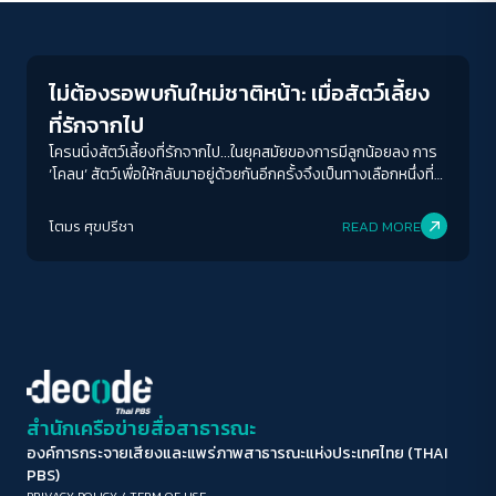
Columnist
ขนาดตัวอักษร
A-
A
A+
A++
ไม่ต้องรอพบกันใหม่ชาติหน้า: เมื่อสัตว์เลี้ยง
ระยะห่างข้อความ
ที่รักจากไป
ปกติ
มาก
มากที่สุด
โครนนิ่งสัตว์เลี้ยงที่รักจากไป...ในยุคสมัยของการมีลูกน้อยลง การ
‘โคลน’ สัตว์เพื่อให้กลับมาอยู่ด้วยกันอีกครั้งจึงเป็นทางเลือกหนึ่งที่
ท้าทายผู้อ่านให้ขบคิดและตั้งคำถามกับเรื่องนี้อย่างเปิดกว้าง
ปรับสีสำหรับตาบอดสี
โตมร ศุขปรีชา
READ MORE
ปิด
Protan
Deutan
Tritan
คอนทราสต์สูง
โหมดขาวดำ
ฟอนต์อ่านง่าย
สำนักเครือข่ายสื่อสาธารณะ
องค์การกระจายเสียงและแพร่ภาพสาธารณะแห่งประเทศไทย (THAI
เน้นลิงก์
PBS)