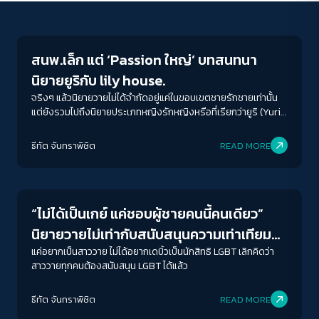
Economy
สนพ.เล็ก แต่ ‘Passion ใหญ่’ บทสนทนา
นิยายยูริกับ lily house.
จริงๆ แล้วนิยายวายไม่ได้จำกัดอยู่แค่ในขอบเขตชายรักชายเท่านั้น
แต่ยังรวมไปถึงนิยายประเภทหญิงรักหญิงหรือที่เรียกว่ายูริ (Yuri)
ด้วยเช่นกัน
ACCESS
IBILITY
ธีทัต จันทราพิชิต
READ MORE
Gender & Sexuality
ขนาดตัวอักษร
A-
A
A+
A++
“ไม่ได้เป็นเกย์ แค่ชอบผู้ชายคนนี้คนเดียว”
ระยะห่างข้อความ
นิยายวายไม่เท่ากับสนับสนุนความเท่าเทียม
ปกติ
มาก
มากที่สุด
ทางเพศ
แค่อยากเป็นสาววาย ไม่ได้อยากเดบิ้วเป็นนักสิทธิ LGBT เลิกคิดว่า
สาววายทุกคนต้องสนับสนุน LGBT ได้แล้ว
ปรับสีสำหรับตาบอดสี
ธีทัต จันทราพิชิต
READ MORE
ปิด
Protan
Deutan
Tritan