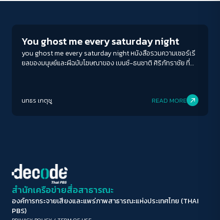
Play Read
ขนาดตัวอักษร
A-
A
A+
A++
You ghost me every saturday night
ระยะห่างข้อความ
you ghost me every saturday night หนังสือรวมความเซอร์เรี
ยลของมนุษย์และผีฉบับโฆษณาของ เบนซ์-ธนชาติ ศิริภัทราชัย ที่
ปกติ
มาก
มากที่สุด
หลายต่อหลายครั้ง ปรากฎการณ์ ghosting จากผีสางนางไม้ ยังไม่
ชวนขนลุกขนพองเท่ากับการ humaning ของเหล่าโฮโมเซเปียนส์ปี
ปรับสีสำหรับตาบอดสี
2024 เลยด้วยซ้ำ
นทธร เกตุชู
READ MORE
ปิด
Protan
Deutan
Tritan
คอนทราสต์สูง
โหมดขาวดำ
ฟอนต์อ่านง่าย
สำนักเครือข่ายสื่อสาธารณะ
องค์การกระจายเสียงและแพร่ภาพสาธารณะแห่งประเทศไทย (THAI
เน้นลิงก์
PBS)