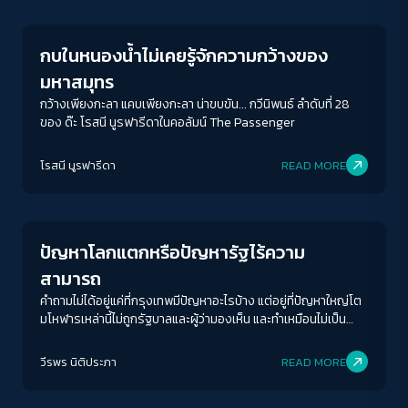
กบในหนองน้ำไม่เคยรู้จักความกว้างของ
มหาสมุทร
กว้างเพียงกะลา แคบเพียงกะลา น่าขบขัน... กวีนิพนธ์ ลำดับที่ 28
ของ ด๊ะ โรสนี นูรฟารีดาในคอลัมน์ The Passenger
ACCESS
IBILITY
โรสนี นูรฟารีดา
READ MORE
Columnist
ขนาดตัวอักษร
A-
A
A+
A++
ปัญหาโลกแตกหรือปัญหารัฐไร้ความ
ระยะห่างข้อความ
สามารถ
ปกติ
มาก
มากที่สุด
คำถามไม่ได้อยู่แค่ที่กรุงเทพมีปัญหาอะไรบ้าง แต่อยู่ที่ปัญหาใหญ่โต
มโหฬารเหล่านี้ไม่ถูกรัฐบาลและผู้ว่ามองเห็น และทำเหมือนไม่เป็น
ปัญหาต่างหาก
ปรับสีสำหรับตาบอดสี
วีรพร นิติประภา
READ MORE
ปิด
Protan
Deutan
Tritan