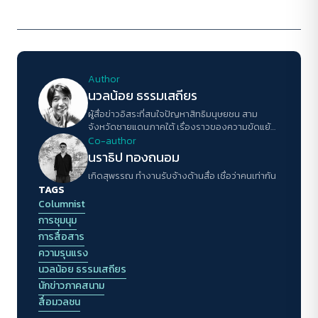
Author
นวลน้อย ธรรมเสถียร
ผู้สื่อข่าวอิสระที่สนใจปัญหาสิทธิมนุษยชน สาม
จังหวัดชายแดนภาคใต้ เรื่องราวของความขัดแย้ง
และการสร้างสันติภาพ
Co-author
นราธิป ทองถนอม
เกิดสุพรรณ ทำงานรับจ้างด้านสื่อ เชื่อว่าคนเท่ากัน
TAGS
Columnist
การชุมนุม
การสื่อสาร
ความรุนแรง
นวลน้อย ธรรมเสถียร
นักข่าวภาคสนาม
สื่อมวลชน