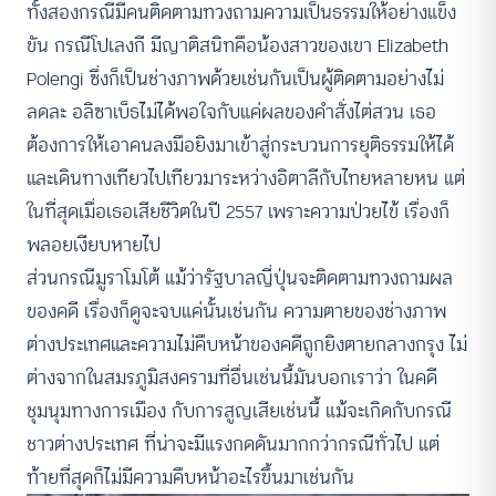
ทั้งสองกรณีมีคนติดตามทวงถามความเป็นธรรมให้อย่างแข็ง
ขัน กรณีโปเลงกี มีญาติสนิทคือน้องสาวของเขา Elizabeth
Polengi ซึ่งก็เป็นช่างภาพด้วยเช่นกันเป็นผู้ติดตามอย่างไม่
ลดละ อลิซาเบ็ธไม่ได้พอใจกับแค่ผลของคำสั่งไต่สวน เธอ
ต้องการให้เอาคนลงมือยิงมาเข้าสู่กระบวนการยุติธรรมให้ได้
และเดินทางเทียวไปเทียวมาระหว่างอิตาลีกับไทยหลายหน แต่
ในที่สุดเมื่อเธอเสียชีวิตในปี 2557 เพราะความป่วยไข้ เรื่องก็
พลอยเงียบหายไป
ส่วนกรณีมูราโมโต้ แม้ว่ารัฐบาลญี่ปุ่นจะติดตามทวงถามผล
ของคดี เรื่องก็ดูจะจบแค่นั้นเช่นกัน ความตายของช่างภาพ
ต่างประเทศและความไม่คืบหน้าของคดีถูกยิงตายกลางกรุง ไม่
ต่างจากในสมรภูมิสงครามที่อื่นเช่นนี้มันบอกเราว่า ในคดี
ชุมนุมทางการเมือง กับการสูญเสียเช่นนี้ แม้จะเกิดกับกรณี
ชาวต่างประเทศ ที่น่าจะมีแรงกดดันมากกว่ากรณีทั่วไป แต่
ท้ายที่สุดก็ไม่มีความคืบหน้าอะไรขึ้นมาเช่นกัน