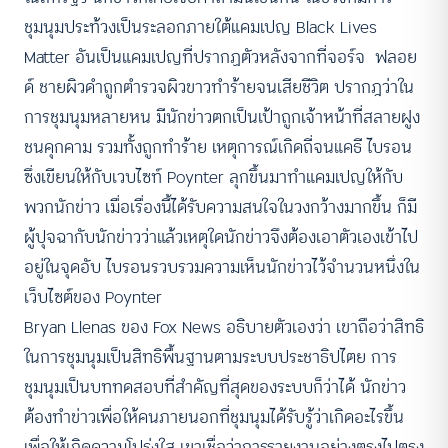
ชุมนุมประท้วงเป็นระลอกภายใต้แคมเปญ Black Lives
Matter อันเป็นแคมเปญที่ปรากฏตัวหลังจากที่จอร์จ ฟลอย
ด์ ชายผิวดำถูกตำรวจผิวขาวทำร้ายจนเสียชีวิต ปรากฎว่าใน
การชุมนุมหลายหน มีนักข่าวตกเป็นเป้าถูกเจ้าหน้าที่สลายฝูง
ชนคุกคาม รวมทั้งถูกทำร้าย เหตุการณ์เกิดถี่จนแคธี ไบรอน
ซึ่งเขียนให้กับเวบไซท์ Poynter ลุกขึ้นมาทำแคมเปญให้กับ
พวกนักข่าว เมื่อเรื่องนี้ได้รับความสนใจในวงกว้างมากขึ้น ก็มี
ผู้ปุจฉากับนักข่าวว่าแล้วเหตุใดนักข่าวจึงต้องเอาตัวเองเข้าไป
อยู่ในจุดอับ ไบรอนรวบรวมความเห็นนักข่าวไว้จำนวนหนึ่งใน
เว็บไซต์ของ Poynter
Bryan Llenas ของ Fox News อธิบายตัวเองว่า เขาถือว่าสิทธิ
ในการชุมนุมเป็นสิทธิพื้นฐานตามระบบประชาธิปไตย การ
ชุมนุมเป็นบททดสอบที่สำคัญที่สุดของระบบก็ว่าได้ นักข่าว
ต้องทำข่าวเพื่อให้คนภายนอกที่ชุมนุมได้รับรู้ว่าเกิดอะไรขึ้น
เพื่อให้เกิดความโปร่งใส เขาเชื่อว่าการรายงานอย่างตรงไปตรง