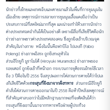
นักข่าวทั้งไทยและเทศเจ็บและตายมาแล้วในพื้นที่การชุมนุมใน
เมืองไทย เหตุการณ์การสลายการชุมนุมเสื้อแดงถือว่าเป็น
ประสบการณ์ที่สดใหม่มากที่สุด และน่าจะทำให้วงการนักข่าว
ต่างประเทศจดจำกันได้เป็นอย่างดี เพราะมีสื่อที่เสียชีวิตคือนัก
ข่าวช่างภาพชาวต่างประเทศสองคน ซึ่งถูกยิงเข้าบริเวณจุด
สำคัญในร่างกาย หนึ่งในนั้นคือฟาบิโอ โปเลงกี (Fabio
Polengi) ช่างภาพอิสระ ถูกยิงทะลุหัวใจ
ส่วนฮิโรยูกิ มูราโมโต้ (Hiroyuki Muramoto) ช่างภาพของ
รอยเตอร์ ถูกยิงเข้าที่หน้าอก กระบวนการยุติธรรมไทยใช้เวลา
ถึง 3 ปีคือในปี 2556 จึงสรุปผลการไต่สวนการตายได้ว่าโปเล
งกีเสียชีวิตด้วย
กระสุนที่ยิงมาจากฝั่งทหาร
ส่วนกรณีฮิโรยูกิ
คำสั่งไต่สวนการตายออกมาในปี 2558 คือห้าปีหลังเหตุการณ์
ที่สำคัญศาลบอกว่าไม่มีหลักฐานมากพอที่จะตัดสินได้ว่า
กระสุนที่ยิงเขานั้นมาจากทหารหรือฝ่ายผู้ประท้วง