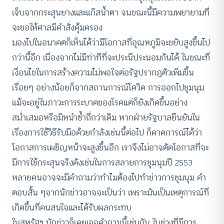
เจ็บจากกระสุนยางและแก๊สน้ำตา จนขณะนี้มีความพยายามที่
จะขอให้ศาลมีคำสั่งคุ้มครอง
มองไปในอนาคตก็เห็นได้ว่ามีโอกาสที่อุณหภูมิจะขยับสูงขึ้นไป
กว่านี้อีก เนื่องจากไม่มีท่าทีที่จะประนีประนอมกันได้ ในขณะที่
เงื่อนไขในการสร้างความไม่พอใจต่อรัฐปรากฎตัวเพิ่มขึ้น
เรื่อยๆ อย่างน้อยก็จากสถานการณ์โควิด การออกไปชุมนุม
แม้จะอยู่ในภาวะการระบาดของโรคแต่ก็ยังเกิดขึ้นอย่าง
สม่ำเสมอหรือมิหนำซ้ำถี่กว่าเดิม หากฝ่ายรัฐบาลยืนยันใน
เรื่องการใช้วิธีรับมือด้วยกำลังเช่นนี้ต่อไป ก็คาดการณ์ได้ว่า
โอกาสการเผชิญหน้าจะสูงขึ้นอีก เราจึงไม่อาจตัดโอกาสที่จะ
มีการใช้กระสุนจริงดังเช่นในการสลายการชุมนุมปี 2553
หลายคนอาจจะมีคำถามว่าทำไมต้องไปทำข่าวการชุมนุม คำ
ตอบสั้น ๆจากนักข่าวอาจจะเป็นว่า เพราะมันเป็นเหตุการณ์ที่
เกิดขึ้นที่คนสนใจและได้รับผลกระทบ
ในสหรัฐฯ นักข่าวก็เคยเจอคำถามนี้เช่นกัน ในช่วงที่มีการ