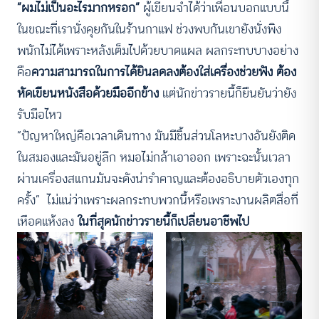
“ผมไม่เป็นอะไรมากหรอก”
ผู้เขียนจำได้ว่าเพื่อนบอกแบบนี้
ในขณะที่เรานั่งคุยกันในร้านกาแฟ ช่วงพบกันเขายังนั่งพิง
พนักไม่ได้เพราะหลังเต็มไปด้วยบาดแผล ผลกระทบบางอย่าง
คือ
ความสามารถในการได้ยินลดลงต้องใส่เครื่องช่วยฟัง ต้อง
หัดเขียนหนังสือด้วยมืออีกข้าง
แต่นักข่าวรายนี้ก็ยืนยันว่ายัง
รับมือไหว
“ปัญหาใหญ่คือเวลาเดินทาง มันมีชิ้นส่วนโลหะบางอันยังติด
ในสมองและมันอยู่ลึก หมอไม่กล้าเอาออก เพราะฉะนั้นเวลา
ผ่านเครื่องสแกนมันจะดังน่ารำคาญและต้องอธิบายตัวเองทุก
ครั้ง” ไม่แน่ว่าเพราะผลกระทบพวกนี้หรือเพราะงานผลิตสื่อที่
เหือดแห้งลง
ในที่สุดนักข่าวรายนี้ก็เปลี่ยนอาชีพไป