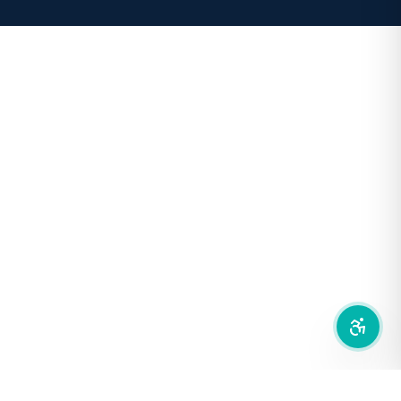
คอนทราสต์สูง
โหมดขาวดำ
ฟอนต์อ่านง่าย
เน้นลิงก์
เน้นกรอบ Focus
ซ่อนรูปภาพ
ลดการเคลื่อนไหว