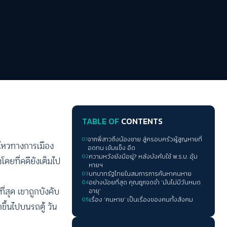
TABLE OF
CONTENTS
01
จากพี่สาวถึงน้องชาย สู่ครอบครัวผู้สูญหายที่
นไหวทางการเมือง
อดทน เข้มแข็ง อึด
02
ความหวังยังมีอยู่? หลังบังคับใช้ พ.ร.บ. อุ้ม
ดยที่คดียังเต็มไป
หายฯ
03
บทบาทรัฐไทยในสมการการค้นหาคนหาย
04
อย่างน้อยที่สุด คุณถูกจดจำ ‘มันไม่มีวันหมด
ี่สุด เขาถูกบังคับ
อายุ‘
05
เรื่อง ‘คนหาย’ เป็นเรื่องของคนทั้งสังคม
ขึ้นไปบนรถตู้ วัน