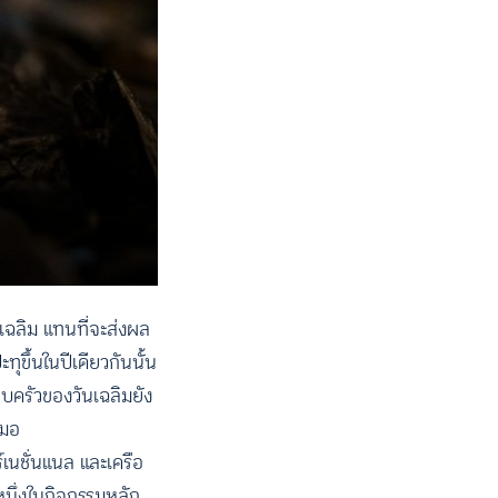
นเฉลิม แทนที่จะส่งผล
ุขึ้นในปีเดียวกันนั้น
บครัวของวันเฉลิมยัง
สมอ
์เนชั่นแนล และเครือ
หนึ่งในกิจกรรมหลัก