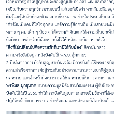
เจ้าหน้าที่รัฐทำให้สูญหายจะต้องสูญเสียทั้งเวลา เงิน และที่สำค
เผชิญกับความทุกข์ทรมานเช่นนี้ แต่เธอก็เชื่อว่า หากวันเฉลิมอยู
ตื่นรู้และรู้จักสิทธิของตัวเองมากขึ้น หลายอย่างในประเทศไทยเปลี่
“ต้าร์มันเป็นคนที่ใส่ใจทุกคน แคร์ความรู้สึกคนอื่น เป็นสายประนีป
หลาย ๆ คน เด็ก ๆ น้อง ๆ ให้ความสำคัญและให้ความเห็นอกเห็น
ถึงมิตรภาพต่างวัยที่น้องชายทิ้งไว้ให้ หลังจากที่เขาหายตัวไป
“สิ่งที่ไม่เปลี่ยนไปคือความรักที่เรามีให้กับน้อง”
สิตานันกล่าว
ความหวังยังมีอยู่? หลังบังคับใช้ พ.ร.บ. อุ้มหายฯ
3 ปีหลังจากการบังคับสูญหายวันเฉลิม มีการบังคับใช้พระราช
ความสำเร็จจากการต่อสู้ร่วมกันอย่างยาวนานระหว่างญาติผู้สู
กฎหมาย และเจ้าหน้าที่จะสามารถใช้กฎหมายนี้ในการตามหา และคืน
พรพิมล มุกขุนทด
ทนายความมูลนิธิผสานวัฒนธรรม ผู้รับผิดชอ
บังคับใช้ในปี 2566 ทำให้การบังคับสูญหายกลายเป็นข้อหาที่ชัด
ปฏิบัติหน้าที่ตาม พ.ร.บ. อย่างชัดเจน และหลังจากที่สิตานันเข้าแจ้ง