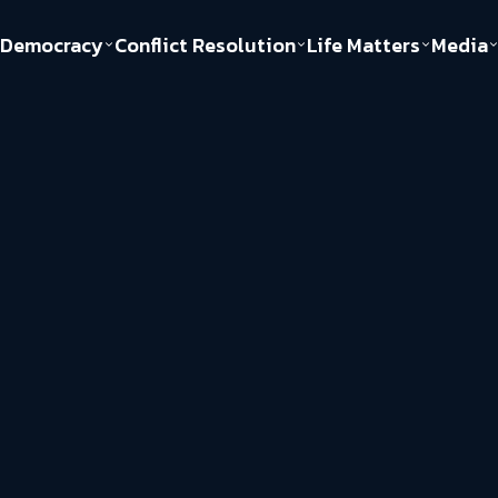
Democracy
Conflict Resolution
Life Matters
Media
Politics
Justice
Gender & Sexuality
Documentary
ful
Environment
Human & Society
Inequality
Play Read
Welfare state
Young Spirit
New World Order