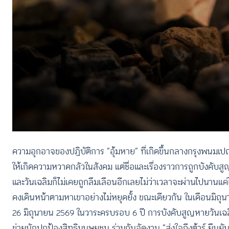
ความอุกอาจของปฏิบัติการ “อุ้มหาย” ที่เกิดขึ้นกลางกรุงพนมเปญใ
ให้เกิดความหวาดกลัวในสังคม แต่ชื่อและเรื่องราวการถูกบังคับสู
และวันเฉลิมก็ไม่เคยถูกลืมเลือนอีกเลยไม่ว่าเวลาจะผ่านไปนาน
คงเดินหน้าตามหาเขาอย่างไม่หยุดยั้ง ขณะเดียวกัน ในเดือนมิถุ
26 มิถุนายน 2569 ในวาระครบรอบ 6 ปี การบังคับสูญหายวันเฉลิม 
ข่ายนักปกป้องสิทธิมนุษยชน ร่วมกันจัดงาน “ส่งใจถึงต้าร์ ยืนย