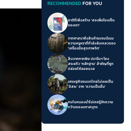
RECOMMENDED
FOR YOU
ชาติที่เพิ่งสร้าง ‘สองฝั่งโขงเป็น
ของเรา’
จากศาสนาถึงสินค้าแบรนด์เนม
ความหรูหราที่กำลังล้มเหลวของ
‘เครื่องมือสุขภาพจิต’
สืบจากกากพิษ ปราจีนฯ โยง
สระแก้ว ‘หลักฐาน’ สำคัญที่ถูก
ปล่อยให้ลอยนวล
เศรษฐกิจชนบทไทยไม่เคยเป็น
‘อิสระ’ จาก ‘ความเป็นอื่น’
กบในหนองน้ำไม่เคยรู้จักความ
กว้างของมหาสมุทร