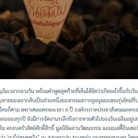
นเวลากลางวัน พร้อมคำพูดสุดท้ายที่เห็นได้ชัดว่าเกิดอะไรขึ้นกับวั
ญหายของเขากลับเป็นส่วนหนึ่งของกระแสการชุมนุมของคนรุ่นใหม่ที่ปะท
แค่ไหนก็ตาม เพราะตลอดระยะเวลา 6 ปี องค์กรภาคประชาสังคมและครอ
นายนของทุกปี ยังมีการจัดงานระลึกถึงการหายตัวไปของวันเฉลิมอยู่เ
ครอบครัวสัตย์ศักดิ์สิทธิ์ มูลนิธิผสานวัฒนธรรม แอมเนสตี้อินเตอร
ันว่า ‘เราไม่หมดหวัง’” ณ สวนครูองุ่น ทองหล่อ กรุงเทพมหานคร โดย