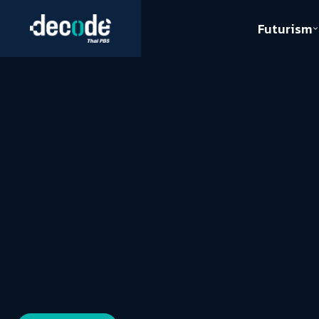
Futurism
Journalism
Crack 
Education
Peace
Sustainability
Workers/Economy
Human Rights