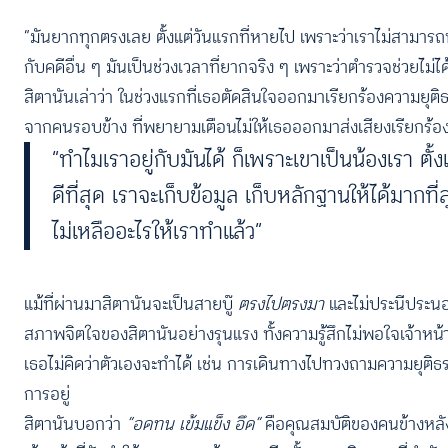
“มันยากทุกตรงเลย ตั้งแต่วันแรกที่หายไป เพราะว่าเราไม่สามารถพ
กับคดีอื่น ๆ มันเป็นช่วงเวลาที่ยากจริง ๆ เพราะว่าตำรวจช่วยไม่ได้
สิตานันเล่าว่า ในช่วงแรกที่เธอตัดสินใจออกมาเรียกร้องความยุ
จากคนรอบข้าง ที่พยายามเตือนไม่ให้เธอออกมาส่งเสียงเรียกร้อง 
“ทำไมเราอยู่กับมันได้ ก็เพราะเขาเป็นน้องเรา ตั้
ดีที่สุด เราจะเก็บข้อมูล เก็บหลักฐานให้ได้มากที
ไม่เหลืออะไรให้เราทำแล้ว”
แม้ที่ผ่านมาสิตานันจะเป็นสายบู๊
ตรงไปตรงมา
และไม่ประนีประนอม
สภาพจิตใจของสิตานันอย่างรุนแรง ทั้งความรู้สึกไม่พอใจเจ้าหน้า
เธอไม่คิดว่าตัวเองจะทำได้ เช่น การเดินทางไปทวงถามความยุติธ
การอยู่
สิตานันบอกว่า
“อดทน เข้มแข็ง อึด”
คือคุณสมบัติของคนข้างหลั