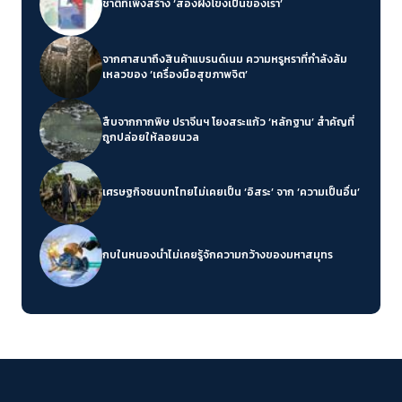
ชาติที่เพิ่งสร้าง ‘สองฝั่งโขงเป็นของเรา’
จากศาสนาถึงสินค้าแบรนด์เนม ความหรูหราที่กำลังล้ม
เหลวของ ‘เครื่องมือสุขภาพจิต’
สืบจากกากพิษ ปราจีนฯ โยงสระแก้ว ‘หลักฐาน’ สำคัญที่
ถูกปล่อยให้ลอยนวล
เศรษฐกิจชนบทไทยไม่เคยเป็น ‘อิสระ’ จาก ‘ความเป็นอื่น’
กบในหนองน้ำไม่เคยรู้จักความกว้างของมหาสมุทร