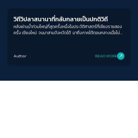
วิถีวิปลาสนานาที่กลับกลายเป็นปกติวิถี
หลังผ่านน้ำท่วมใหญ่ที่สุดครั้งหนึ่งในประวัติศาสตร์ที่เชียงรายสอง
ครั้ง เชียงใหม่ จนมาสามจังหวัดใต้ มาถึงภาคใต้ตอนกลางเมื่อไม่กี่
วัน่าน ซึ่งมีตัวเลขผู้เสียชีวิตไม่น้อย การรับมือของรัฐบาลก็ยังเป็น
อย่างเดิม เหมือนเคยเป็นมาตลอดทุกรัฐบาล …ทองไม่รู้ร้อน
Author
READ MORE