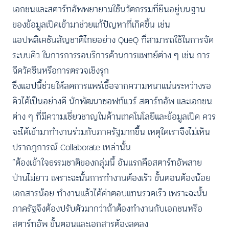
เอกชนและสตาร์ทอัพพยายามใช้นวัตกรรมที่ยืนอยู่บนฐาน
ของข้อมูลเปิดเข้ามาช่วยแก้ปัญหาที่เกิดขึ้น เช่น
แอปพลิเคชันสัญชาติไทยอย่าง QueQ ที่สามารถใช้ในการจัด
ระบบคิว ในการการรอบริการด้านการแพทย์ต่าง ๆ เช่น การ
ฉีดวัคซีนหรือการตรวจเชิงรุก
ซึ่งแอปนี้ช่วยให้ลดการแพร่เชื้อจากความหนาแน่นระหว่างรอ
คิวได้เป็นอย่างดี นักพัฒนาซอฟท์แวร์ สตาร์ทอัพ และเอกชน
ต่าง ๆ ที่มีความเชี่ยวชาญในด้านเทคโนโลยีและข้อมูลเปิด ควร
จะได้เข้ามาทำงานร่วมกับภาครัฐมากขึ้น เหตุใดเราจึงไม่เห็น
ปรากฎการณ์ Collaborate เหล่านั้น
“ต้องเข้าใจธรรมชาติของกลุ่มนี้ อันแรกคือสตาร์ทอัพสาย
ป่านไม่ยาว เพราะฉะนั้นการทำงานต้องเร็ว ขั้นตอนต้องน้อย
เอกสารน้อย ทำงานแล้วได้ค่าตอบแทนรวดเร็ว เพราะฉะนั้น
ภาครัฐจึงต้องปรับตัวมากว่าถ้าต้องทำงานกับเอกชนหรือ
สตาร์ทอัพ ขั้นตอนและเอกสารต้องลดลง