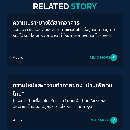
RELATED
STORY
Conflict Resolution
ความเปราะบางใต้ซากอาคาร
แน่นอนว่าเป็นเรื่องผิดปกติมากๆ ที่แผ่นดินไหวซึ่งศูนย์กลางอยู่ห่าง
ออกไปพันกิโลเมตรจะสามารถทำให้อาคารสามสิบชั้นที่โครงสร้าง
เกือบแล้วเสร็จทลายลงมากองได้ ขณะที่ตึกที่เหลือของ
กรุงเทพมหานครยังอยู่ดี มีรอยร้าวและแตกพังบ้างแต่ก็ยัง
ซ่อมแซมได้ คนทั้งประเทศจึงพุ่งความสนใจไปที่บริษัทรับเหมา
Author
READ MORE
ก่อสร้างซึ่งเป็นบริษัทร่วมทุนระหว่างไชน่าเรลเวย์นัมเบอร์ 10
กับบ.อิตาเลียนไทยก่อนทันที
Economy
ความใหม่และความท้าทายของ “บ้านเพื่อคน
ไทย”
โครงการบ้านเพื่อคนไทยกับความท้าทายเพื่อบ้านหลังแรกของ
ประชาชน ในขณะที่ปฏิกิริยาส่วนใหญ่มาจากภาคธุรกิจ
อสังหาริมทรัพย์ที่ออกมาในทางไม่ค่อยเห็นด้วย เพราะเกรงว่า จะซ้ำ
เติมตลาดอสังหาริมทรัพย์ที่ยังมีบ้านคงค้างรอขายอยู่ในตลาดเป็น
Author
READ MORE
จำนวนมาก รัฐบาลแพทองธารจะบรรลุผลเพื่อแก้ปัญหาที่อยู่อาศัย
Inequality
ได้อย่างไรบ้าง