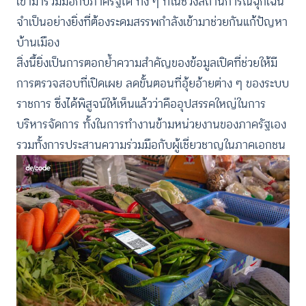
เข้ามาร่วมมือกับภาครัฐได้ ทั้ง ๆ ที่ในช่วงสถานการณ์ฉุกเฉิน
จำเป็นอย่างยิ่งที่ต้องระดมสรรพกำลังเข้ามาช่วยกันแก้ปัญหา
บ้านเมือง
สิ่งนี้ยิ่งเป็นการตอกย้ำความสำคัญของข้อมูลเปิดที่ช่วยให้มี
การตรวจสอบที่เปิดเผย ลดขั้นตอนที่อุ้ยอ้ายต่าง ๆ ของระบบ
ราชการ ซึ่งได้พิสูจน์ให้เห็นแล้วว่าคืออุปสรรคใหญ่ในการ
บริหารจัดการ ทั้งในการทำงานข้ามหน่วยงานของภาครัฐเอง
รวมทั้งการประสานความร่วมมือกับผู้เชี่ยวชาญในภาคเอกชน