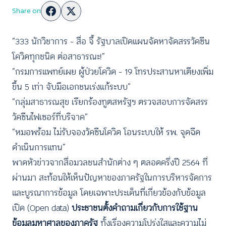
Share on
“333 นักวิชาการ – สื่อ จี้ รัฐบาลเปิดแผนจัดหาจัดสรรวัคซีน
โควิดทุกชนิด ต่อสาธารณะ!”
“กรมการแพทย์เผย ผู้ป่วยโควิด – 19 โทรประสานหาเตียงเพิ่ม
ขึ้น 5 เท่า จับมือเอกชนเร่งแก้ระบบ”
“กลุ่มสาธารณสุข เรียกร้องทูตสหรัฐฯ ตรวจสอบการจัดสรร
วัคซีนไฟเซอร์ที่บริจาค”
“หมอพร้อม ไม่รับจองวัคซีนโควิด โอนระบบให้ รพ. จุดฉีด
ดำเนินการแทน”
พาดหัวข่าวจากสื่อมวลชนสำนักต่าง ๆ ตลอดครึ่งปี 2564 ที่
ผ่านมา สะท้อนให้เห็นปัญหาของภาครัฐในการบริหารจัดการ
และบูรณาการข้อมูล โดยเฉพาะประเด็นที่เกี่ยวข้องกับข้อมูล
เปิด (Open data)
ประชาชนตั้งคำถามเกี่ยวกับการใช้ฐาน
ข้อมูลมหาศาลของภาครัฐ
ทั้งเรื่องความโปร่งใสและความไม่