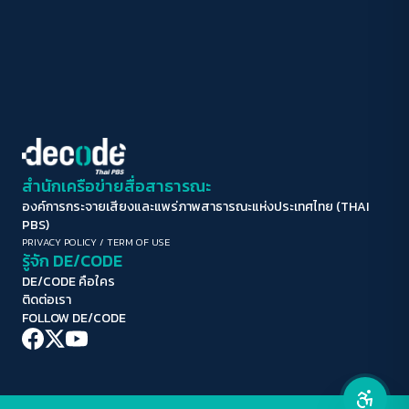
ปิด
Protan
Deutan
Tritan
คอนทราสต์สูง
โหมดขาวดำ
ฟอนต์อ่านง่าย
สำนักเครือข่ายสื่อสาธารณะ
องค์การกระจายเสียงและแพร่ภาพสาธารณะแห่งประเทศไทย (THAI
เน้นลิงก์
PBS)
PRIVACY POLICY
/
TERM OF USE
รู้จัก DE/CODE
เน้นกรอบ Focus
DE/CODE คือใคร
ติดต่อเรา
ซ่อนรูปภาพ
FOLLOW DE/CODE
ลดการเคลื่อนไหว