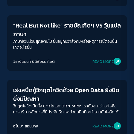
Human & Society
“Real But Not like” ราชบัณฑิตฯ VS วุ้นแปล
ภาษา
ภาษาล้วนมีวันสูญหายไป ขึ้นอยู่กับว่าสังคมหรือเหตุการณ์ตอนนั้น
เกิดอะไรขึ้น
วิชญ์ช​นนท์​ ปิติ​ชัย​ธ​นา​โชติ​
READ MORE
Inequality
เร่งสปีดกู้วิกฤตโควิดด้วย Open Data ยิ่งปิด
ยิ่งมีปัญหา
วิกฤตโควิดเป็นทั้ง Crisis และ Disruption เราต้องหาว่า อะไรคือ
การบริหารจัดการที่มีประสิทธิภาพ ด้วยสปีดที่จะทำงานกับโควิดได้
อโนมา สอนบาลี
READ MORE