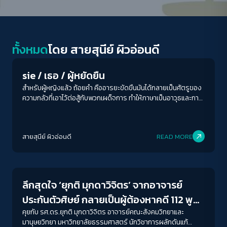
Play Read
ทั้งหมด
โดย
สายสุนีย์ ผิวอ่อนดี
sie / เธอ / ผู้หยัดยืน
สำหรับผู้หญิงแล้ว ถ้อยคำ คืออารยะขัดขืนมันได้กลายเป็นศัตรูของ
ความกลัวที่เอาไว้ต่อสู้กับพวกเผด็จการ ทำให้ภาษาเป็นอาวุธและการ
ประกาศสงครามทั่วทั้งหุบ หยัดยืน หรือ ‘Resto Qui’ นวนิยายลำดับ
4 ของ Marco Balzano นักเขียนชาวอิตาลี สนใจในรสแห่งถ้อยคำ
เพราะเหมือนเป็นจุดเริ่มของประวัติศาสตร์ มันเป็นหน้าหนึ่งใน
สายสุนีย์ ผิวอ่อนดี
READ MORE
ประวัติศาสตร์อิตาลีที่ไม่เพียงขมขื่นแต่เปิดประเด็นให้ผู้อ่านฉุกคิด
และตั้งคำถาม อย่างน้อยก็เรื่องคนงาน 26 คนที่ตายระหว่างการ
Crack Politics
ทำงาน
ลึกสุดใจ ‘ยุกติ มุกดาวิจิตร’ จากอาจารย์
ประกันตัวศิษย์ กลายเป็นผู้ต้องหาคดี 112 พูด
คุย ‘ทางออก’ ที่ยังพอมี ในการรับรู้ที่ ‘ไม่ปกติ’
คุยกับ รศ.ดร.ยุกติ มุกดาวิจิตร อาจารย์คณะสังคมวิทยาและ
มานุษยวิทยา มหาวิทยาลัยธรรมศาสตร์ นักวิชาการผลักดันแก้