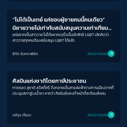
Gender & Sexuality
“ไม่ได้เป็นเกย์ แค่ชอบผู้ชายคนนี้คนเดียว”
นิยายวายไม่เท่ากับสนับสนุนความเท่าเทียม
ทางเพศ
แค่อยากเป็นสาววาย ไม่ได้อยากเดบิ้วเป็นนักสิทธิ LGBT เลิกคิดว่า
สาววายทุกคนต้องสนับสนุน LGBT ได้แล้ว
ธีทัต จันทราพิชิต
READ MORE
Crack Politics
ACCESS
IBILITY
ศิลปินแห่งชาติโดยภาษีประชาชน
ขนาดตัวอักษร
การถอด สุชาติ สวัสดิ์ศรี จึงกลายเป็นสายล่อฟ้าทางการเมืองจากที่
A-
A
A+
A++
ประชุมสภาสู่วงน้ำชา หากว่า ศิลปินยังคงทำหน้าที่สะท้อนสังคม
ระยะห่างข้อความ
ปกติ
มาก
มากที่สุด
อติรุจ ดือเระ
READ MORE
ปรับสีสำหรับตาบอดสี