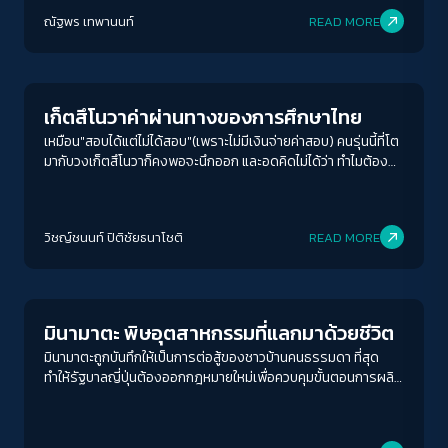
ณัฐพร เทพานนท์
READ MORE
Education
เก็ตสึโนวาค่าผ่านทางของการศึกษาไทย
เหมือน"สอบได้แต่ไม่ได้สอบ"(เพราะไม่มีเงินจ่ายค่าสอบ) คนรุ่นนี้ที่โต
มากับวงเก็ตสึโนวาก็คงพอจะนึกออก และอดคิดไม่ได้ว่า ทำไมต้อง
สอบเยอะและจ่ายเยอะขนาดนี้
วิชญ์ช​นนท์​ ปิติ​ชัย​ธ​นา​โชติ​
READ MORE
Environment
มินามาตะ พิษอุตสาหกรรมที่แลกมาด้วยชีวิต
มินามาตะถูกบันทึกให้เป็นการต่อสู้ของชาวบ้านคนธรรมดา ที่สุด
ทำให้รัฐบาลญี่ปุ่นต้องออกกฎหมายใหม่เพื่อควบคุมขั้นตอนการผลิต
ของโรงงานอุตสาหกรรม แต่นั่นก็ไม่ทันการกับชีวิตหลายชีวิตที่ต้อง
สังเวย