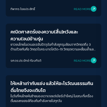
ไขม.112 อาจารย์ที่เคยใช้ตำแหน่งวิชาการประกันตัวลูกศิษย์รุ้ง ปนัส
ยา และหนึ่งในผู้ต้องหาคดีเดียวกัน จากการทวิต “ข่าวลือถ้าไม่จริง ก็
ทิพากร ไชย​ประสิทธิ์​
READ MORE
แปลงเป็นคำสาปแช่งแล้วกันครับ” เมื่อวันที่12 พ.ค.64
Crack Politics
คณิตศาสตร์ของความ(สิ้น)หวังและ
ความ(จน)ข้ามรุ่น
ยาวชนไทยในเจเนอเรชันปัจจุบันกำลังถูกรุมล้อมจากวิกฤตถึง 3
ด้านด้วยกันคือ วิกฤตโรคระบาดโควิด-19 วิกฤตความเหลื่อมล้ำและ
การพัฒนา และวิกฤตสังคมและการเมือง แน่นอนว่าทั้งสามวิกฤตนั้น
กระทบกับคนเจเนอเรชันอื่น ๆ ด้วย แต่เด็กนั้นได้รับผลกระทบหนัก
รศ.ดร.ประจักษ์ ก้องกีรติ
READ MORE
หน่วงมากเป็นพิเศษ
Economy
ให้เหล้าเท่ากับแช่ง แล้วให้อะไรวัฒนธรรมกิน
ดื่มไทยจึงจะเติบโต
ในวันที่คนไทยหันซ้ายมองขวาเจอแต่เบียร์เจ้าใหญ่ ในขณะที่เครื่อง
ดื่มแอลกอฮอล์ท้องถิ่นกำลังหายไปทุกวัน