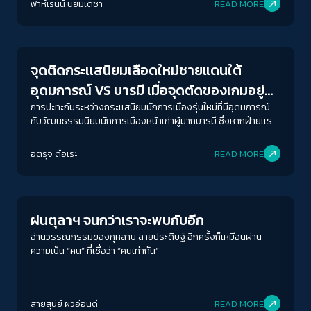
ฟาห์เรนน์ นิยมเดชา
READ MORE
Crack Politics
จุดติดกระเเสนิยมเลือดใหม่ชายแดนใต้
อุดมการณ์ VS บารมี เมื่อจุดตัดของเกมอยู่ที่
ปมปัญหาปากท้อง-สิทธิที่ควรได้เหมือนคนลุ่ม
การปะทะกันระหว่างกระเเสนิยมนักการเมืองรุ่นใหม่ที่มีอุดมการณ์
กับวัฒนธรรมนิยมนักการเมืองหน้าเก่าผู้มากบารมี ซึ่งหากฝ่ายเเร
น้ำเจ้าพระยา
กชนะก็จะเปลี่ยนโฉมหน้าการเมืองในชายเเดนใต้ไปจากที่เคยเป็น
อติรุจ ดือเระ
READ MORE
Play Read
ฝนตุลาฯ จนกว่าเราจะพบกับอีก
อ่านวรรณกรรมของกุหลาบ สายประดิษฐ์ อีกครั้งก็เหมือนผ่าน
ความเป็น “คน” ที่เชื่อว่า “คนเท่ากัน”
สายสุนีย์ ผิวอ่อนดี
READ MORE