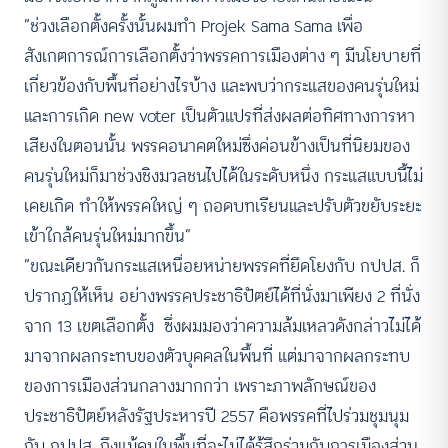
“ช่วงเลือกตั้งครั้งนั้นผมทำ Projek Sama Sama เพื่อ
สังเกตการณ์การเลือกตั้งว่าพรรคการเมืองต่าง ๆ มีนโยบายที่
เกี่ยวข้องกับพื้นที่อย่างไรบ้าง และพบว่ากระแสของคนรุ่นใหม่
และการเกิด new voter เป็นตัวแปรที่ส่งผลต่อทิศทางการหา
เสียงในตอนนั้น พรรคอนาคตใหม่ซึ่งค่อนข้างเป็นที่นิยมของ
คนรุ่นใหม่ก็มาช่วงชิงมวลชนไปได้ในระดับหนึ่ง กระแสแบบนี้ไม่
เคยเกิด ทำให้พรรคใหญ่ ๆ ถอดบทเรียนและปรับตัวขยับระยะ
เข้าใกล้คนรุ่นใหม่มากขึ้น”
“ขณะเดียวกันกระแสเหนื่อยหน่ายพรรคที่ยึดโยงกับ กปปส. ก็
ปรากฏให้เห็น อย่างพรรคประชาธิปัตย์ได้ที่นั่งมาเพียง 2 ที่นั่ง
จาก 13 เขตเลือกตั้ง ซึ่งผมมองว่าความล้มเหลวดังกล่าวไม่ได้
มาจากผลกระทบของตัวบุคคลในพื้นที่ แต่มาจากผลกระทบ
ของการเมืองส่วนกลางมากกว่า เพราะภาพลักษณ์ของ
ประชาธิปัตย์หลังรัฐประหารปี 2557 คือพรรคที่ไปร่วมชุมนุม
กับ กปปส. ถึงแม้คนในพื้นที่จะไม่ได้รู้สึกร่วมกับการเมืองส่วน