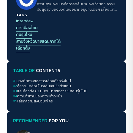
ความสุขของหมาคือการกลับมาของเจ้าของ ความ
ฝันสูงสุดของชีวิตเลยอยากอยู่บ้านเฉยๆ เลี้ยงโมโม่
TAGS
(หมา)
Interview
การเมืองไทย
คนรุ่นใหม่
สามจังหวัดชายเเดนภาคใต้
เลือกตั้ง
TABLE OF
CONTENTS
01
มองทิศทางของการเลือกตั้งครั้งใหม่
02
สู่ความเคลื่อนไหวเดินเกมชิงตัวแทน
03
เเลเลือกตั้ง 62 หมุดหมายของกระแสคนรุ่นใหม่
04
ความท้าทายของความก้าวหน้า
05
เลือกความสงบจบที่ใคร
RECOMMENDED
FOR YOU