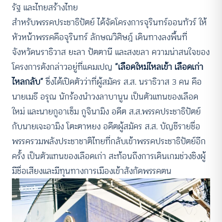
รัฐ และไทยสร้างไทย
สำหรับพรรคประชาธิปัตย์ ได้จัดโครงการจุรินทร์ออนทัวร์ ให้
หัวหน้าพรรคคือจุรินทร์ ลักษณวิศิษฎ์ เดินทางลงพื้นที่
จังหวัดนราธิวาส ยะลา ปัตตานี และสงขลา ความน่าสนใจของ
โครงการดังกล่าวอยู่ที่แคมเปญ
“เลือดใหม่ไหลเข้า เลือดเก่า
ไหลกลับ”
ซึ่งได้เปิดตัวว่าที่ผู้สมัคร ส.ส. นราธิวาส 3 คน คือ
นายเมธี อรุณ นักร้องนำวงลาบานูน เป็นตัวแทนของเลือด
ใหม่ และนายกูอาเซ็ม กูจินามิง อดีต ส.ส.พรรคประชาธิปัตย์
กับนายเจะอามิง โตะตาหยง อดีตผู้สมัคร ส.ส. บัญชีรายชื่อ
พรรครวมพลังประชาชาติไทยที่กลับเข้าพรรคประชาธิปัตย์อีก
ครั้ง เป็นตัวแทนของเลือดเก่า สะท้อนถึงการเดินเกมช่วงชิงผู้
มีชื่อเสียงและมีทุนทางการเมืองเข้าสังกัดพรรคตน