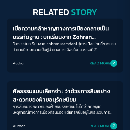
RELATED
STORY
Columnist
เมื่อความกล้าหาญทางการเมืองกลายเป็น
บรรทัดฐาน : บทเรียนจาก Zohran
Mamdani สู่การเมืองไทยที่ยังขาดหาย
วิเคราะห์บทเรียนจาก Zohran Mamdani สู่การเมืองไทยที่ขาดหาย
ท้าทายนิยามความเป็นผู้นำทางการเมืองในศตวรรษที่ 21
ACCESS
IBILITY
Author
READ MORE
Crack Politics
ขนาดตัวอักษร
A-
A
A+
A++
ศีลธรรมแบบเลือกจำ : ว่าด้วยการลืมอย่าง
ระยะห่างข้อความ
สะดวกของฝ่ายอนุรักษนิยม
ปกติ
มาก
มากที่สุด
การลืมอย่างสะดวกของฝ่ายอนุรักษนิยม ไม่ได้จำกัดอยู่แค่
เหตุการณ์ทางการเมืองที่รุนแรง แต่แทรกซึมอยู่ในกระบวนการ
ปรับสีสำหรับตาบอดสี
ทำงานของระบบราชการ และการเมืองในทุกระดับ
Author
READ MORE
ปิด
Protan
Deutan
Tritan