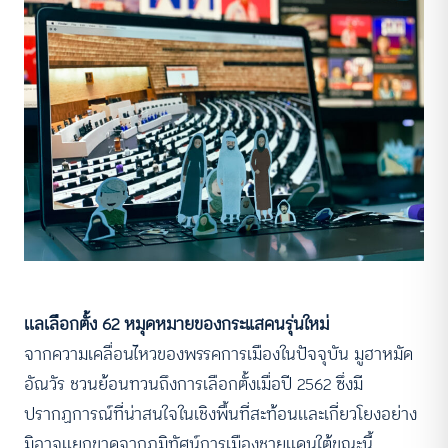
เเลเลือกตั้ง 62 หมุดหมายของกระแสคนรุ่นใหม่
จากความเคลื่อนไหวของพรรคการเมืองในปัจจุบัน มูฮาหมัด
อัณวัร ชวนย้อนทวนถึงการเลือกตั้งเมื่อปี 2562 ซึ่งมี
ปรากฏการณ์ที่น่าสนใจในเชิงพื้นที่สะท้อนเเละเกี่ยวโยงอย่าง
มิอาจเเยกขาดจากภูมิทัศน์การเมืองชายเเดนใต้ขณะนี้