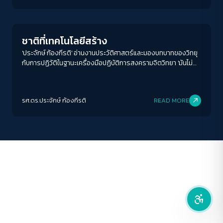
Crack Politics
คอนทราสต์สูง
ชาติที่เทคโนโลยีสร้าง
โหมดขาวดำ
'ประจักษ์ ก้องกีรติ' อ่านงานประวัติศาสตร์และมองบทบาทของวิทยุ
กับการปฏิวัติในฐานะเครื่องมือปฏิบัติการสงครามจิตวิทยา 'มันไม่
เคยเป็นเครื่องมือที่ผูกขาดโดยฝ่ายใด'
ฟอนต์อ่านง่าย
เน้นลิงก์
รศ.ดร.ประจักษ์ ก้องกีรติ
READ MORE
เน้นกรอบ Focus
ซ่อนรูปภาพ
ลดการเคลื่อนไหว