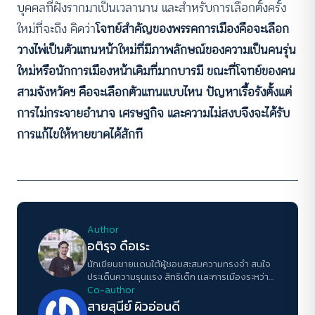
บุคคลที่ฝังรากมาเป็นเวลานาน และสำหรับการเลือกตั้งครั้ง
ใหม่ที่จะถึง คิดว่า
โจทย์สำคัญของพรรคการเมืองคือจะเลือก
วางไพ่เป็นตัวแทนหน้าใหม่ที่มีภาพลักษณ์ของความเป็นคนรุ่น
ใหม่หรือนักการเมืองหน้าเดิมที่มากบารมี ขณะที่โจทย์ของคน
สามจังหวัดฯ คือจะเลือกตัวแทนแบบไหน ปัญหาเรื้อรังตั้งแต่
การไม่กระจายอำนาจ เศรษฐกิจ และความไม่สงบจึงจะได้รับ
การแก้ไขให้หายขาดได้สักที
Author
อติรุจ ดือเระ
นักเขียนชายเเดนใต้ผู้ชอบสะสมความทรงจำ สนใจ
ประเด็นความรุนเเรง สิทธิเด็ก เเละการเมืองระหว่าง
ประเทศ หลงใหลงานวรรณกรรมพอ ๆ กับการดื่มชา
Co-author
นมไข่มุก
สายสุนีย์ ผิวอ่อนดี