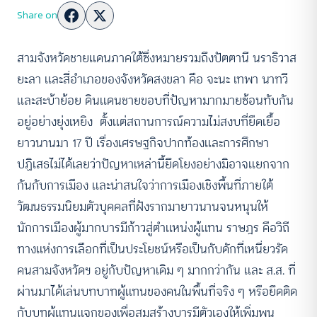
Share on
สามจังหวัดชายเเดนภาคใต้ซึ่งหมายรวมถึงปัตตานี นราธิวาส
ยะลา เเละสี่อำเภอของจังหวัดสงขลา คือ จะนะ เทพา นาทวี
เเละสะบ้าย้อย ดินเเดนชายขอบที่ปัญหามากมายซ้อนทับกัน
อยู่อย่างยุ่งเหยิง ตั้งเเต่สถานการณ์ความไม่สงบที่ยืดเยื้อ
ยาวนานมา 17 ปี เรื่องเศรษฐกิจปากท้องเเละการศึกษา
ปฏิเสธไม่ได้เลยว่าปัญหาเหล่านี้ยึดโยงอย่างมิอาจเเยกจาก
กันกับการเมือง เเละน่าสนใจว่าการเมืองเชิงพื้นที่ภายใต้
วัฒนธรรมนิยมตัวบุคคลที่ฝังรากมายาวนานจนหนุนให้
นักการเมืองผู้มากบารมีก้าวสู่ตำเเหน่งผู้เเทน ราษฎร คือวิถี
ทางเเห่งการเลือกที่เป็นประโยชน์หรือเป็นกับดักที่เหนี่ยวรัด
คนสามจังหวัดฯ อยู่กับปัญหาเดิม ๆ มากกว่ากัน เเละ ส.ส. ที่
ผ่านมาได้เล่นบทบาทผู้เเทนของคนในพื้นที่จริง ๆ หรือยึดติด
กับบทผู้เเทนเเจกของเพื่อสมสร้างบารมีตัวเองให้เพิ่มพูน