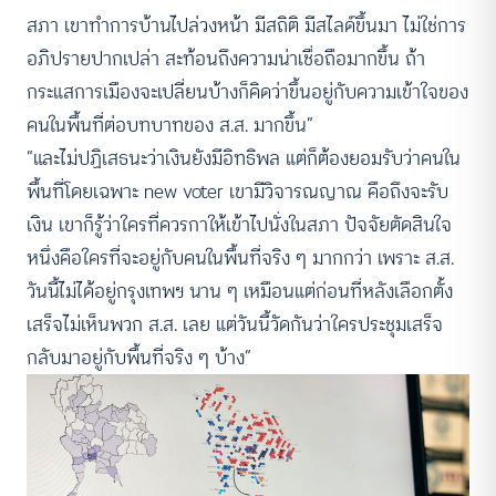
สภา เขาทำการบ้านไปล่วงหน้า มีสถิติ มีสไลด์ขึ้นมา ไม่ใช่การ
อภิปรายปากเปล่า สะท้อนถึงความน่าเชื่อถือมากขึ้น ถ้า
กระแสการเมืองจะเปลี่ยนบ้างก็คิดว่าขึ้นอยู่กับความเข้าใจของ
คนในพื้นที่ต่อบทบาทของ ส.ส. มากขึ้น”
“และไม่ปฏิเสธนะว่าเงินยังมีอิทธิพล แต่ก็ต้องยอมรับว่าคนใน
พื้นที่โดยเฉพาะ new voter เขามีวิจารณญาณ คือถึงจะรับ
เงิน เขาก็รู้ว่าใครที่ควรกาให้เข้าไปนั่งในสภา ปัจจัยตัดสินใจ
หนึ่งคือใครที่จะอยู่กับคนในพื้นที่จริง ๆ มากกว่า เพราะ ส.ส.
วันนี้ไม่ได้อยู่กรุงเทพฯ นาน ๆ เหมือนแต่ก่อนที่หลังเลือกตั้ง
เสร็จไม่เห็นพวก ส.ส. เลย แต่วันนี้วัดกันว่าใครประชุมเสร็จ
กลับมาอยู่กับพื้นที่จริง ๆ บ้าง”