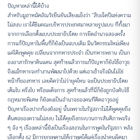
ปัญหาเหล่านี้ได้บ้าง
สำหรับมูฮาหมัดอัณวัรยืนยันเสียงแข็งว่า “สิบเจ็ดปีแห่งความ
ไม่สงบ เราได้ชิมคณะบริหารประเทศมาหลายรูปแบบ ที่ทั้งมา
จากการเลือกตั้งแบบประชาธิปไตย การยึดอำนาจสองครั้ง
การแก้ปัญหาในพื้นที่ก็ยังเป็นแบบเดิม มีนวัตกรรมใหม่เพียง
แค่โต๊ะพูดคุย เปลี่ยนจากทหารประจำ เป็นทหารพราน เป็นก
องอาสารักษาดินแดน สุดท้ายแล้วการแก้ปัญหาก็ยังใช้อาวุธ
ถึงแม้ทหารจะทำงานพัฒนาไปด้วย แต่เอาเข้าจริงมันไม่ใช่
หน้าที่ของทหาร เลยคิดว่าไม่ว่ายุคไหน จะเป็นประชาธิปไตย
เต็มใบ ครึ่งใบ หรือเผด็จการ สุดท้ายแล้วที่นี่ก็ยังถูกบังคับใช้
กฎหมายพิเศษ ก็ยังคงเป็นอำนาจของคนที่ติดอาวุธอยู่
ปัญหาเรื่องปากท้องยังอยู่ นั้นเพราะในรัฐสภาไม่ได้พูดคุยถึง
ต้นตอของความไม่สงบ ไม่ได้คุยถึงกระบวนการสันติภาพจริง
ๆ จัง ๆ เรื่องเหล่านี้ยังเป็นเรื่องสงวนในการพูดในรัฐสภา หลัง
เลือกตั้ง 62 มีการยกเพดานให้เราพูดได้แค่เรื่องนำคนผิดมา