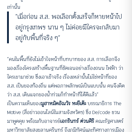
เท่านั้น
“เมื่อก่อน ส.ส. พอเลือกตั้งเสร็จก็หายหน้าไป
อยู่กรุงเทพฯ นาน ๆ ไม่ค่อยมีใครจะกลับมา
อยู่กับพื้นที่จริง ๆ”
“คนในพื้นที่ยังไม่เข้าใจหน้าที่บทบาทของ ส.ส. การเลือกจึง
มองเรื่องโครงสร้างพื้นฐานที่ชัดเจนอย่างเรื่องถนน ไฟฟ้า ว่า
ใครเขามาช่วย ซึ่งเอาเข้าจริง เรื่องเหล่านั้นไม่ใช่หน้าที่ของ
ส.ส. เป็นของท้องถิ่น แต่พอภาพลักษณ์เป็นแบบนั้น คนจึงคิด
ว่า ส.ส. เดินแจกของน้ำท่วมก็ทำหน้าที่ได้ดีเเล้ว”
เป็นความเห็นของ
มูฮาหมัดอัณวัร หะยีเต๊ะ
บรรณาธิการ The
Motive (สื่อข่าวออนไลน์ในสามจังหวัดฯ) ซึ่ง De/code ชวน
มาพูดคุย พร้อมกับอาจารย์
เอกรินทร์ ต่วนศิริ
คณะรัฐศาสตร์
มหาวิทยาลัยสงขลานครินทร์ ถึงภูมิทัศน์และทิศทางการเมือง