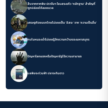
สืบจากกากพิษ ปราจีนฯ โยงสระแก้ว ‘หลักฐาน’ สำคัญที่
ถูกปล่อยให้ลอยนวล
เศรษฐกิจชนบทไทยไม่เคยเป็น ‘อิสระ’ จาก ‘ความเป็นอื่น’
กบในหนองน้ำไม่เคยรู้จักความกว้างของมหาสมุทร
ปัญหาโลกแตกหรือปัญหารัฐไร้ความสามารถ
มลพิษจะท่วมฟ้า ปลาจะกินดาว