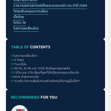
รายงานสถานการณ์เด็กและครอบครัว ประจำปี 2565
วิกฤตสังคมและการเมือง
เด็กไทย
โควิด-19
ในความเคลื่อนไหว
TABLE OF
CONTENTS
01
ในความเคลื่อนไหว
02
3 วิกฤต
03
7 แนวโน้ม
04
30.1%, 35.3% และ 17.5% กับปัญหาสุขภาพจิต
05
1 ชีวิต และ 279 เสียงที่ถูกทำให้เลือนหายและเงียบงัน
06
65% กำลังหาทางไป
07
“ราวกับว่าความฝันในการสร้างสังคมให้น่าอยู่นั้นไร้ค่า”
RECOMMENDED
FOR YOU