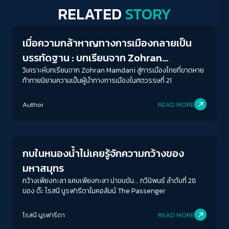
RELATED
STORY
Columnist
เมื่อความกล้าหาญทางการเมืองกลายเป็น
บรรทัดฐาน : บทเรียนจาก Zohran
Mamdani สู่การเมืองไทยที่ยังขาดหาย
วิเคราะห์บทเรียนจาก Zohran Mamdani สู่การเมืองไทยที่ขาดหาย
ท้าทายนิยามความเป็นผู้นำทางการเมืองในศตวรรษที่ 21
Author
READ MORE
Columnist
กบในหนองน้ำไม่เคยรู้จักความกว้างของ
มหาสมุทร
กว้างเพียงกะลา แคบเพียงกะลา น่าขบขัน... กวีนิพนธ์ ลำดับที่ 28
ของ ด๊ะ โรสนี นูรฟารีดาในคอลัมน์ The Passenger
ACCESS
IBILITY
โรสนี นูรฟารีดา
READ MORE
Columnist