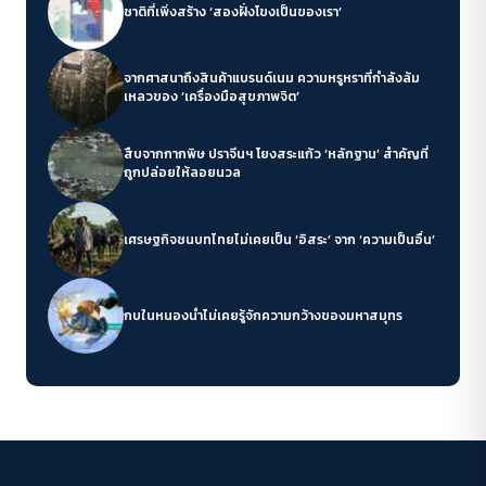
ชาติที่เพิ่งสร้าง ‘สองฝั่งโขงเป็นของเรา’
จากศาสนาถึงสินค้าแบรนด์เนม ความหรูหราที่กำลังล้ม
เหลวของ ‘เครื่องมือสุขภาพจิต’
สืบจากกากพิษ ปราจีนฯ โยงสระแก้ว ‘หลักฐาน’ สำคัญที่
ถูกปล่อยให้ลอยนวล
เศรษฐกิจชนบทไทยไม่เคยเป็น ‘อิสระ’ จาก ‘ความเป็นอื่น’
กบในหนองน้ำไม่เคยรู้จักความกว้างของมหาสมุทร