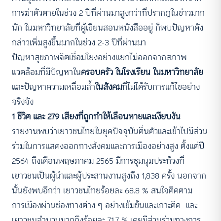
การฆ่าตัวตายในช่วง 2 ปีที่ผ่านมาสูงกว่าที่ปรากฎในข่าวมาก
นัก ในมหาวิทยาลัยที่ผู้เขียนสอนหนังสืออยู่ ก็พบปัญหาดัง
กล่าวเพิ่มสูงขึ้นมากในช่วง 2-3 ปีที่ผ่านมา
ปัญหาสุขภาพจิตเชื่อมโยงอย่างแยกไม่ออกจากสภาพ
แวดล้อมที่มีปัญหาใน
ครอบครัว ในโรงเรียน ในมหาวิทยาลัย
และปัญหาความเหลื่อมล้ำ
ในสังคม
ที่ไม่ได้รับการแก้ไขอย่าง
จริงจัง
1 ชีวิต และ 279 เสียงที่ถูกทำให้เลือนหายและเงียบงัน
รายงานพบว่าเยาวชนไทยในยุคปัจจุบันตื่นตัวและเข้าไปมีส่วน
ร่วมในการแสดงออกทางสังคมและการเมืองอย่างสูง ตั้งแต่ปี
2564 ถึงเดือนพฤษภาคม 2565 มีการชุมนุมประท้วงที่
เยาวชนเป็นผู้นำและผู้ประสานงานสูงถึง 1,838 ครั้ง นอกจาก
นั้นยังพบอีกว่า เยาวชนไทยร้อยละ 68.8 % สนใจติดตาม
การเมืองผ่านช่องทางต่าง ๆ อย่างเข้มข้นและเกาะติด และ
เยาวชนจำนวนมากถึงร้อยละ 71.7 % เคยมีส่วนร่วมทางการ