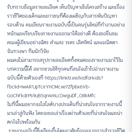
รับทราบข้อมูลรายละเอียด เห็นปัญหาเชิงโครงสร้าง และเรื่อง
ราวชีวิตของเด็กและเยาวชนที่ต้องเผชิญกับสารพันปัญหา
รอบด้าน คนเขียนรายงานฉบับนี้เป็นคนรุ่นใหม่ที่ทำงานอย่าง
หนักและเรียบเรียงรายงานออกมาได้อย่างดี ต้องขอชื่นชม
คณะผู้เขียนอย่างฉัตร คำแสง วรดร เลิศรัตน์ และเจณิตตา
จันทวงษา ทีมนักวิจัย
ผมคงไม่สามารถสรุปรายละเอียดทั้งหมดของรายงานมาไว้ใน
บทความนี้ได้ อยากชวนให้ทุกคนที่สนใจเข้าไปอ่านรายงาน
ฉบับนี้ด้วยตัวเองที่
https://linktr.ee/kidforkids?
fbclid=IwAR1JpTcirYnCMcxe7Zfpbx6Vb-
GoChFkdrPs9uB5qn4mLc0wguDf_O8kMfc
ในที่นี้ผมอยากจะไฮไลต์บางประเด็นที่น่าสนใจจากรายงานนี้
มาเล่าสู่กันฟัง โดยจะขอเล่าเรื่องผ่านตัวเลขที่น่าสนใจและน่า
ตกใจไปพร้อมกัน
รายงานฉบับนี้ซึ่งเขียนขึ้นโดยอาศัยข้อมูลจากการสำรวจชีวิต