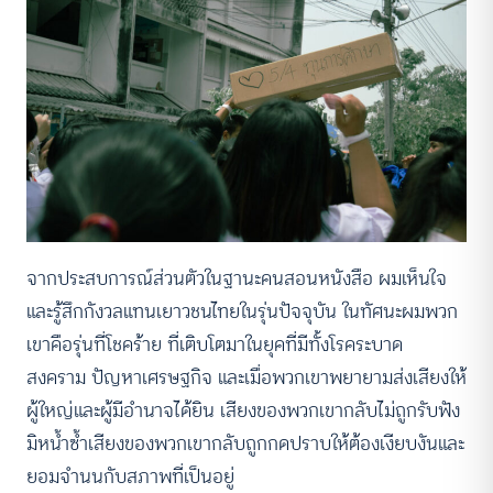
จากประสบการณ์ส่วนตัวในฐานะคนสอนหนังสือ ผมเห็นใจ
และรู้สึกกังวลแทนเยาวชนไทยในรุ่นปัจจุบัน ในทัศนะผมพวก
เขาคือรุ่นที่โชคร้าย ที่เติบโตมาในยุคที่มีทั้งโรคระบาด
สงคราม ปัญหาเศรษฐกิจ และเมื่อพวกเขาพยายามส่งเสียงให้
ผู้ใหญ่และผู้มีอำนาจได้ยิน เสียงของพวกเขากลับไม่ถูกรับฟัง
มิหน้ำซ้ำเสียงของพวกเขากลับถูกกดปราบให้ต้องเงียบงันและ
ยอมจำนนกับสภาพที่เป็นอยู่