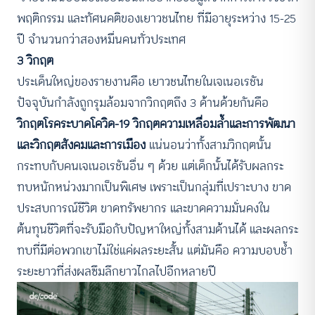
พฤติกรรม และทัศนคติของเยาวชนไทย ที่มีอายุระหว่าง 15-25
ปี จำนวนกว่าสองหมื่นคนทั่วประเทศ
3 วิกฤต
ประเด็นใหญ่ของรายงานคือ เยาวชนไทยในเจเนอเรชัน
ปัจจุบันกำลังถูกรุมล้อมจากวิกฤตถึง 3 ด้านด้วยกันคือ
วิกฤตโรคระบาดโควิด-19 วิกฤตความเหลื่อมล้ำและการพัฒนา
และวิกฤตสังคมและการเมือง
แน่นอนว่าทั้งสามวิกฤตนั้น
กระทบกับคนเจเนอเรชันอื่น ๆ ด้วย แต่เด็กนั้นได้รับผลกระ
ทบหนักหน่วงมากเป็นพิเศษ เพราะเป็นกลุ่มที่เปราะบาง ขาด
ประสบการณ์ชีวิต ขาดทรัพยากร และขาดความมั่นคงใน
ต้นทุนชีวิตที่จะรับมือกับปัญหาใหญ่ทั้งสามด้านได้ และผลกระ
ทบที่มีต่อพวกเขาไม่ใช่แค่ผลระยะสั้น แต่มันคือ ความบอบช้ำ
ระยะยาวที่ส่งผลซึมลึกยาวไกลไปอีกหลายปี