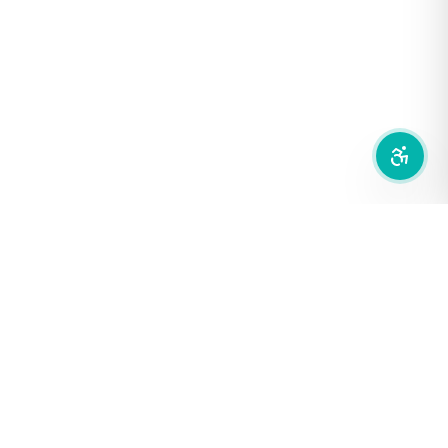
เน้นกรอบ Focus
ซ่อนรูปภาพ
ลดการเคลื่อนไหว
สำนักเครือข่ายสื่อสาธารณะ
องค์การกระจายเสียงและแพร่ภาพสาธารณะแห่งประเทศไทย (THAI
PBS)
PRIVACY POLICY
/
TERM OF USE
รู้จัก DE/CODE
DE/CODE คือใคร
ติดต่อเรา