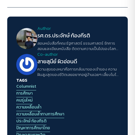
Author
รศ.ดร.ประจักษ์ ก้องกีรติ
สอนหนังสือที่คณะรัฐศาสตร์ ธรรมศาสตร์ รักการ
สอนและเขียนหนังสือ ติดตามความเป็นไปของโลก
และสังคมไทย เวลาว่างอ่านนิยาย ดูหนังสืบสวน
Co-author
สอบสวน และเชียร์ลิเวอร์พูล เชื่อมั่นในพลังของการ
สายสุนีย์ ผิวอ่อนดี
เปลี่ยนแปลงโลกด้วยสติปัญญาและพลังของคน
ความสุขของหมาคือการกลับมาของเจ้าของ ความ
หนุ่มสาว
ฝันสูงสุดของชีวิตเลยอยากอยู่บ้านเฉยๆ เลี้ยงโมโม่
TAGS
(หมา)
Columnist
การศึกษา
คนรุ่นใหม่
ความเหลื่อมล้ำ
ความเหลื่อมล้ำทางการศึกษา
ประจักษ์ ก้องกีรติ
ปัญหาการศึกษาไทย
ปัญหาสุขภาพจิต