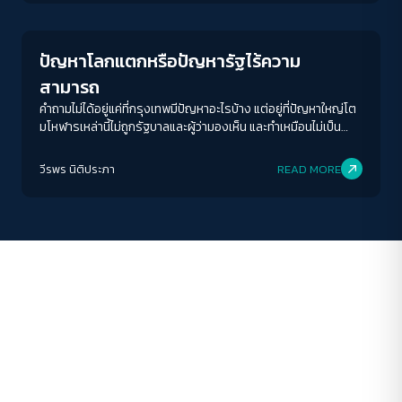
ขนาดตัวอักษร
A-
A
A+
A++
ปัญหาโลกแตกหรือปัญหารัฐไร้ความ
ระยะห่างข้อความ
สามารถ
ปกติ
มาก
มากที่สุด
คำถามไม่ได้อยู่แค่ที่กรุงเทพมีปัญหาอะไรบ้าง แต่อยู่ที่ปัญหาใหญ่โต
มโหฬารเหล่านี้ไม่ถูกรัฐบาลและผู้ว่ามองเห็น และทำเหมือนไม่เป็น
ปัญหาต่างหาก
ปรับสีสำหรับตาบอดสี
วีรพร นิติประภา
READ MORE
ปิด
Protan
Deutan
Tritan
คอนทราสต์สูง
โหมดขาวดำ
ฟอนต์อ่านง่าย
เน้นลิงก์