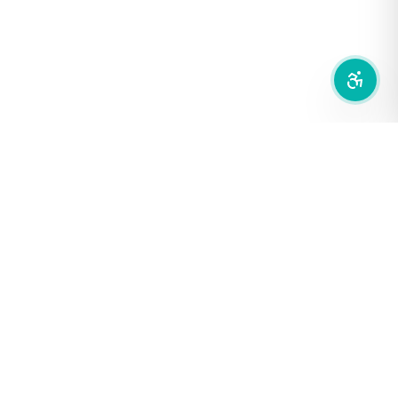
ลดการเคลื่อนไหว
สำนักเครือข่ายสื่อสาธารณะ
องค์การกระจายเสียงและแพร่ภาพสาธารณะแห่งประเทศไทย (THAI
PBS)
PRIVACY POLICY
/
TERM OF USE
รู้จัก DE/CODE
DE/CODE คือใคร
ติดต่อเรา
FOLLOW DE/CODE