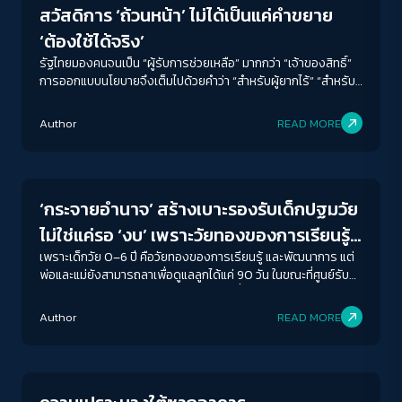
สวัสดิการ ‘ถ้วนหน้า’ ไม่ได้เป็นแค่คำขยาย
‘ต้องใช้ได้จริง’
รัฐไทยมองคนจนเป็น “ผู้รับการช่วยเหลือ” มากกว่า “เจ้าของสิทธิ์”
การออกแบบนโยบายจึงเต็มไปด้วยคำว่า “สำหรับผู้ยากไร้” “สำหรับ
ผู้พิการ” “สำหรับกลุ่มเปราะบาง” แต่ไม่เคยใช้คำว่า “สำหรับทุกคน”
Author
READ MORE
Welfare state
‘กระจายอำนาจ’ สร้างเบาะรองรับเด็กปฐมวัย
ไม่ใช่แค่รอ ‘งบ’ เพราะวัยทองของการเรียนรู้
‘รอ’ ไม่ได้
เพราะเด็กวัย 0–6 ปี คือวัยทองของการเรียนรู้ และพัฒนาการ แต่
พ่อและแม่ยังสามารถลาเพื่อดูแลลูกได้แค่ 90 วัน ในขณะที่ศูนย์รับ
เลี้ยงเด็กของรัฐรับเด็กเข้ามาดูแลอายุไม่ต่ำกว่า 2 ปี แล้วช่องว่าง
ACCESS
IBILITY
ของวัยทองอนาคตของชาตินี้ ใครดูแล?
Author
READ MORE
Conflict Resolution
ขนาดตัวอักษร
A-
A
A+
A++