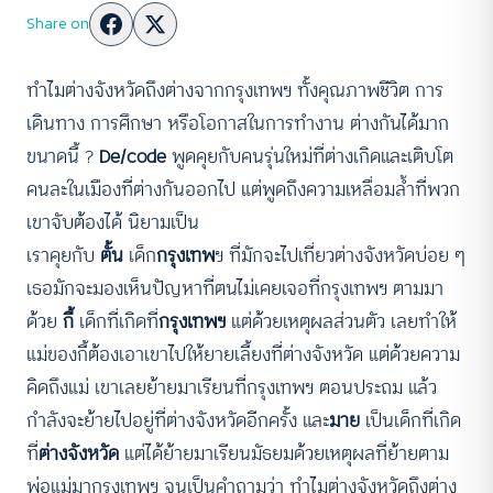
Share on
ทำไมต่างจังหวัดถึงต่างจากกรุงเทพฯ ทั้งคุณภาพชีวิต การ
เดินทาง การศึกษา หรือโอกาสในการทำงาน ต่างกันได้มาก
ขนาดนี้ ?
De/code
พูดคุยกับคนรุ่นใหม่ที่ต่างเกิดและเติบโต
คนละในเมืองที่ต่างกันออกไป แต่พูดถึงความเหลื่อมล้ำที่พวก
เขาจับต้องได้ นิยามเป็น
เราคุยกับ
ตั้น
เด็ก
กรุงเทพ
ฯ ที่มักจะไปเที่ยวต่างจังหวัดบ่อย ๆ
เธอมักจะมองเห็นปัญหาที่ตนไม่เคยเจอที่กรุงเทพฯ ตามมา
ด้วย
กี้
เด็กที่เกิดที่
กรุงเทพฯ
แต่ด้วยเหตุผลส่วนตัว เลยทำให้
แม่ของกี้ต้องเอาเขาไปให้ยายเลี้ยงที่ต่างจังหวัด แต่ด้วยความ
คิดถึงแม่ เขาเลยย้ายมาเรียนที่กรุงเทพฯ ตอนประถม แล้ว
กำลังจะย้ายไปอยู่ที่ต่างจังหวัดอีกครั้ง และ
มาย
เป็นเด็กที่เกิด
ที่
ต่างจังหวัด
แต่ได้ย้ายมาเรียนมัธยมด้วยเหตุผลที่ย้ายตาม
พ่อแม่มากรุงเทพฯ จนเป็นคำถามว่า ทำไมต่างจังหวัดถึงต่าง