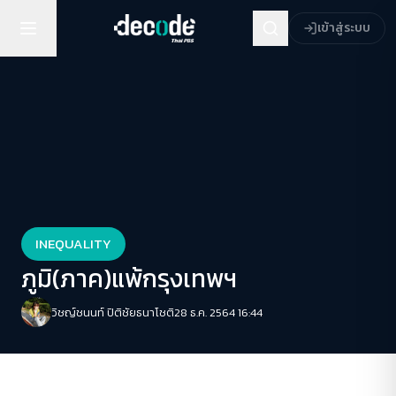
เข้าสู่ระบบ
INEQUALITY
ภูมิ(ภาค)แพ้กรุงเทพฯ
วิชญ์ช​นนท์​ ปิติ​ชัย​ธ​นา​โชติ​
28 ธ.ค. 2564 16:44