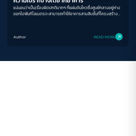
ความเปราะบางใต้ซากอาคาร
ระยะห่างข้อความ
แน่นอนว่าเป็นเรื่องผิดปกติมากๆ ที่แผ่นดินไหวซึ่งศูนย์กลางอยู่ห่าง
ออกไปพันกิโลเมตรจะสามารถทำให้อาคารสามสิบชั้นที่โครงสร้าง
ปกติ
มาก
มากที่สุด
เกือบแล้วเสร็จทลายลงมากองได้ ขณะที่ตึกที่เหลือของ
กรุงเทพมหานครยังอยู่ดี มีรอยร้าวและแตกพังบ้างแต่ก็ยัง
ปรับสีสำหรับตาบอดสี
ซ่อมแซมได้ คนทั้งประเทศจึงพุ่งความสนใจไปที่บริษัทรับเหมา
Author
READ MORE
ก่อสร้างซึ่งเป็นบริษัทร่วมทุนระหว่างไชน่าเรลเวย์นัมเบอร์ 10
ปิด
Protan
Deutan
Tritan
กับบ.อิตาเลียนไทยก่อนทันที
คอนทราสต์สูง
โหมดขาวดำ
ฟอนต์อ่านง่าย
เน้นลิงก์
เน้นกรอบ Focus
ซ่อนรูปภาพ