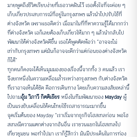
มายพูดถึงชีวิตเรียบง่ายที่เธอวาดฝันไว้ เธอตั้งใจที่จะค่อย ๆ
เก็บเกี่ยวประสบการณ์ที่อยู่ในกรุงเทพฯ แล้วนำไปปรับใช้ที่
ต่างจังหวัด เพราะเธอคิดว่า เมื่อมาในที่ที่หาความรู้ได้มากกว่า
ที่ต่างจังหวัด เอก็เลยต้องเก็บเกี่ยวให้มาก ๆ แล้วนำกลับไป
พัฒนาให้ต่างจังหวัดดีขึ้น เธอได้พูดตัดพ้อว่า “อาจจะไม่
เท่ากับกรุงเทพฯ แต่มันก็อาจจะดีกว่าแต่ก่อนของต่างจังหวัด
ก็ได้”
ทุกคนก็คงจะได้เห็นมุมมองของเรื่องนี้จากทั้ง 3 คนแล้ว เรา
จึงยกหนึ่งในความเหลื่อมล้ำระหว่างกรุงเทพฯ กับต่างจังหวัด
ที่เราอาจเห็นได้ชัด คือการเดินทาง โดยเก็บความสงสัยเหล่านี้
ไปถาม
อุ้ม วิภาวี กิตติเธียร
หนึ่งในทีมพัฒนาของ
Mayday
ผู้
เป็นแรงขับเคลื่อนให้คนไทยใช้รถสาธารณะมากขึ้น
จุดเริ่มต้นของ Mayday “เราเริ่มจากธุรกิจโฮสเทลก่อน พอโฮ
สเทลมีความแตกต่างจากอันอื่น เราชวนแขกในโฮสเทลไป
เที่ยวชุมชน พอทำไปมา เราก็รู้สึกว่า มันมีประเด็นในการท่อง