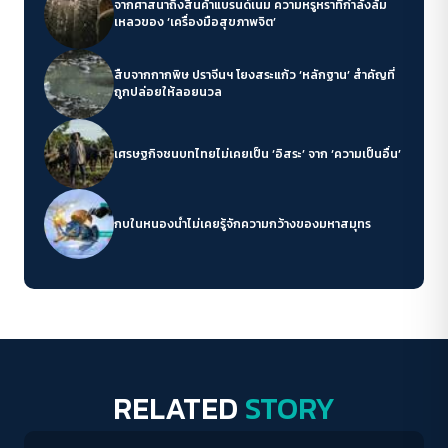
จากศาสนาถึงสินค้าแบรนด์เนม ความหรูหราที่กำลังล้ม
เหลวของ ‘เครื่องมือสุขภาพจิต’
สืบจากกากพิษ ปราจีนฯ โยงสระแก้ว ‘หลักฐาน’ สำคัญที่
ถูกปล่อยให้ลอยนวล
เศรษฐกิจชนบทไทยไม่เคยเป็น ‘อิสระ’ จาก ‘ความเป็นอื่น’
กบในหนองน้ำไม่เคยรู้จักความกว้างของมหาสมุทร
RELATED
STORY
Welfare state