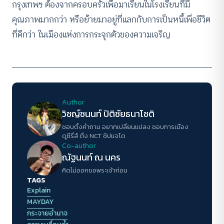
กรุงเทพฯ ต้องจากครอบครัวเพื่อมาเรียนในโรงเรียนที่มี
คุณภาพมากกว่า หรือย้ายมาอยู่ที่แลกกับการเป็นหนี้เพื่อชีวิต
ที่ดีกว่า ในเมืองแห่งการกระจุกตัวของความเจริญ
Author
วิชญ์ช​นนท์​ ปิติ​ชัย​ธ​นา​โชติ​
ชอบตั้งคำถาม​ อยากเปลี่ยนแปลง​ ชอบการเมือง​
ดูซี​รี่ส์​ ติ่ง NCT ชิปแจโด​
Co-author
ณัฐนนท์ ณ นคร
คิดไม่ออกขอพระเจ้าก่อน
TAGS
Explain
MAYDAY
กระจายอำนาจ