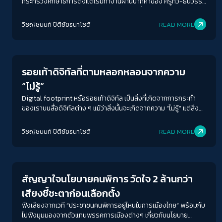
กระทรวงศึกษาธิการตั้งแต่เริ่มทำงานผ่านปากคำของ ครูทิว-ธนวรรธ
น์ สุวรรณปาล ครูโรงเรียนวัดธาตุทองที่เน้นย้ำต้องการคนที่มีวิสัย
ทัศน์ด้านการศึกษา เคยทำงานหรือมีความสนใจด้านการศึกษาที่คน
วิชญ์ช​นนท์​ ปิติ​ชัย​ธ​นา​โชติ​
READ MORE
ทั่วไปเห็นและพอรู้จักวิธีคิดด้านการศึกษา เพราะสิ่งเหล่านั้นจะเป็นการ
Futurism
แสดงถึงวิธีการจัดการบริหารและจัดสรรงบให้คุ้มค่าและตรงตาม
ความต้องการอย่างแท้จริง
รอยเท้าดิจิทัลที่ตามหลอกหลอนจากความ
“ไม่รู้”
Digital footprint หรือรอยเท้าดิจิทัล เป็นสิ่งที่เกิดจากการกระทำ
ของเราบนสื่อดิจิทัลต่าง ๆ แม้ว่าสิ่งนั้นจะเกิดจากความ “ไม่รู้” แต่สิ่งที่
ตามมานั้น ก็อาจส่งผลกระทบเป็นวงกว้างเกินกว่าที่เราจะเรียนรู้และ
รับมือได้ทัน จนสุดท้ายก็จะเป็นเหมือนเวลาที่เราได้เดินไปไหนก็จะมีรอย
วิชญ์ช​นนท์​ ปิติ​ชัย​ธ​นา​โชติ​
READ MORE
เท้าตามติดอยู่เสมอ แม้เราจะพยายามลบรอยเท้าดิจิทัลนั้นแล้ว แต่มันก็
Crack Politics
อาจยังคงอยู่ แล้วเราจะสามารถทำอย่างไรให้รอยเท้าเหล่านั้นไม่ให้มา
หลอกหลอนเราในอนาคต
สัญญาใจนโยบายคนพิการ วัดใจ 2 ล้านกว่า
เสียงชี้ชะตาก่อนเลือกตั้ง
ฟังเสียงจากเวที “ประชาชนคนพิการอยู่ไหนในการเมืองไทย” พร้อมกับ
ไปฟังมุมมองจากตัวแทนพรรคการเมืองต่างๆ เกี่ยวกับนโยบาย