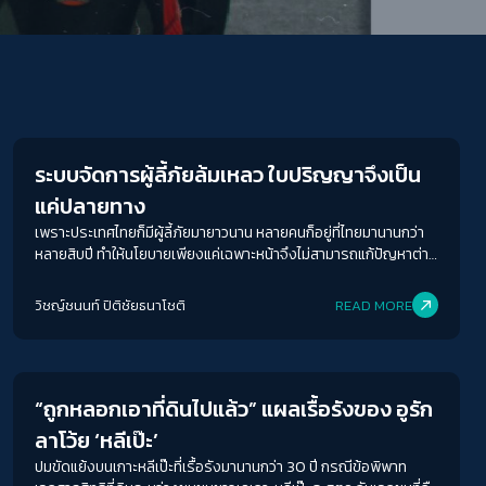
Human Rights
ระบบจัดการผู้ลี้ภัยล้มเหลว ใบปริญญาจึงเป็น
แค่ปลายทาง
เพราะประเทศไทยก็มีผู้ลี้ภัยมายาวนาน หลายคนก็อยู่ที่ไทยมานานกว่า
หลายสิบปี ทำให้นโยบายเพียงแค่เฉพาะหน้าจึงไม่สามารถแก้ปัญหาต่าง
ๆ ได้เพียงพอ
วิชญ์ช​นนท์​ ปิติ​ชัย​ธ​นา​โชติ​
READ MORE
Conflict Resolution
“ถูกหลอกเอาที่ดินไปแล้ว” แผลเรื้อรังของ อูรัก
ลาโว้ย ‘หลีเป๊ะ’
ปมขัดแย้งบนเกาะหลีเป๊ะที่เรื้อรังมานานกว่า 30 ปี กรณีข้อพิพาท