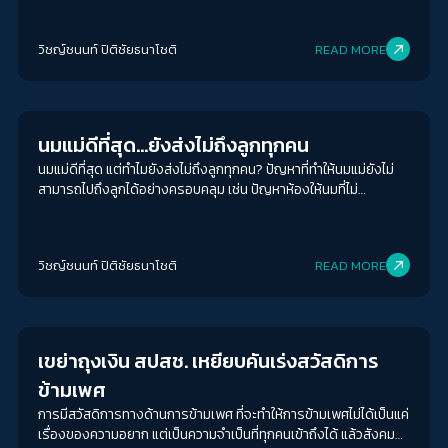
ต้องสูญเสียทั้งงาน เงิน และเวลา ไปกับการทำความดีที่ได้ผลจริงหรือ
เปล่า นอกจากนี้ยังได้พูดคุยกับธนกาญจน์ รื่นไว นักศึกษาจาก
วิชญ์ช​นนท์​ ปิติ​ชัย​ธ​นา​โชติ​
READ MORE
มหาวิทยาลัยเอกชนที่พึ่งกู้ และได้พบว่าสะพานสู่โอกาสเหล่านี้อาจไม่ได้
สร้างมาเพื่อทุกคน
Welfare state
นมแม่ดีที่สุด…ยังส่งไม่ถึงลูกทุกคน
นมแม่ดีที่สุด แต่ทำไมยังส่งไม่ถึงลูกทุกคน? ปัญหาที่ทำให้นมแม่ยังไม่
สามารถไปถึงลูกได้อย่างครอบคลุม เช่น ปัญหาห้องให้นมที่ไม่
ครอบคลุม ทำให้คุณแม่หลายคนต้องมีผ้าคลุมเพื่อปกปิดใบหน้า แต่เด็ก
บางคนก็ไม่ชอบทำให้อาจต้องใช้เวลามากขึ้นในการให้นม รวมถึงในเวลา
ทำงานที่ปกติแล้วต้องให้นมหรือปั๊ม โดยเฉลี่ยทุกๆ 2-3 ชั่วโมง ซึ่งหาก
วิชญ์ช​นนท์​ ปิติ​ชัย​ธ​นา​โชติ​
READ MORE
เกินกว่านั้นก็จะเกิดผลกระทบกับแม่และเด็กทั้งอาการทางร่างกาย รวม
ไปถึงด้านสภาพจิตใจ
Gender & Sexuality
เขย่าถุงเงิน สปสช. เหยียบคันเร่งสวัสดิการ
ข้ามเพศ
การมีสวัสดิการทางด้านการข้ามเพศ ที่จะทำให้การข้ามเพศไม่ได้เป็นแค่
เรื่องของความอยาก แต่เป็นความจำเป็นที่ทุกคนเข้าถึงได้ แล้วสังคมก็