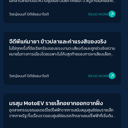
เอกสารสิทธิที่ดินระหว่างชุมชนชาวเลเกาะหลีเป๊ะ จ.สตูล กับเอกชนที่ถือ
เอกสารสิทธิที่ดินแล้วอ้างกรรมสิทธิ์เพื่อเข้ามาพัฒนาอุตสาหกรรม
การท่องเที่ยวในพื้นที่ โดยต้นตอของปัญหามาจากการนำพื้นที่
วิชญ์ช​นนท์​ ปิติ​ชัย​ธ​นา​โชติ​
READ MORE
สาธารณะของชาวเลอูรักลาโว้ย ประกอบด้วยสุสานบรรพบุรุษ ลำราง
Economy
สาธารณะ เส้นทางสัญจรดั้งเดิม ตลอดจนทางเดินลงสู่หาดออกเป็น
เอกสารสิทธิ์ให้กับเอกชน และมีการซื้อขายกันเป็นทอดๆ ล่าสุดเกิด
กรณีผู้อ้างสิทธิ์ก่อรั้วปิดเส้นทางผ่านเข้า-ออกโรงเรียนบ้านเกาะหลี
จีดีพีแค่มายา ข้าวปลาและค่าแรงสิของจริง
เป๊ะที่ผู้คนท้องถิ่นใช้เป็นทางสัญจรมายาวนาน จนทำให้นักเรียน ครู ผู้
ACCESS
IBILITY
ปกครอง ไม่สามารถใช้ทางเดิมไปโรงเรียนได้ และต้องใช้เรือเพื่ออ้อม
ไม่ใช่ทุกครั้งที่ข้อเรียกร้องของแรงงานจะเสียงดังและถูกช่วงชิงความ
ไปอีกเส้นทาง
หมายในทางการเมืองโดยเฉพาะในโค้งสุดท้ายของการหาเสียงเลือก
ตั้ง 2566 ซึ่งก่อนหน้านี้หลายพรรคเกทัพ ประกาศขึ้นขึ้นค่าแรงขั้นต่ำ
ขนาดตัวอักษร
ต้อง 600 บาทภายในปี 2570 บางพรรคก็ประกาศจะเพิ่มทันที 450
A-
A
A+
A++
บาทต่อวัน ทำให้เมย์เดย์ปีนี้ต้องกลับมาทบทวนประเด็นค่าแรงขั้นต่ำ
วิชญ์ช​นนท์​ ปิติ​ชัย​ธ​นา​โชติ​
READ MORE
ระยะห่างข้อความ
Economy
ปกติ
มาก
มากที่สุด
มรสุม MotoEV รายเล็กอยากออกจากฝั่ง
ปรับสีสำหรับตาบอดสี
อุตสาหกรรมรถมอเตอร์ไซต์ไฟฟ้าจากการสนับสนุนศูนย์ซ่อมรายเล็ก
ปิด
Protan
Deutan
Tritan
จากภาครัฐ ทั้งเรื่องราวของศูนย์ซ่อมรถจักรยานยนต์ไฟฟ้าที่เริ่มต้น
จากความชอบและความตั้งใจในการศึกษา ข้อกฎหมายที่เอื้อให้ร้านที่ถูก
ต้องอยู่ได้ยาก การดัดแปลงรถจักรยานยนต์จากน้ำมันเป็นไฟฟ้าที่ยัง