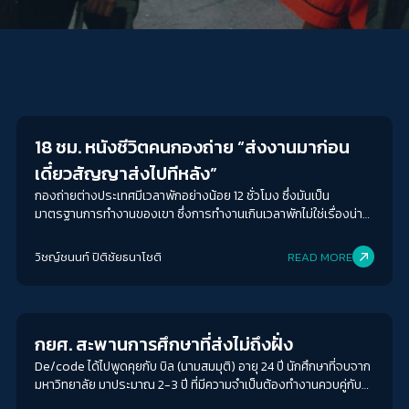
Conflict Resolution
18 ชม. หนังชีวิตคนกองถ่าย “ส่งงานมาก่อน
เดี๋ยวสัญญาส่งไปทีหลัง”
กองถ่ายต่างประเทศมีเวลาพักอย่างน้อย 12 ชั่วโมง ซึ่งมันเป็น
มาตรฐานการทำงานของเขา ซึ่งการทำงานเกินเวลาพักไม่ใช่เรื่องน่า
ภูมิใจ มันไม่ควรนำเรื่องนี้มาสร้างค่านิยมการทำงานแบบผิด ๆ และนำ
มาเพื่อโปรโมทหนัง แต่ก็เข้าใจว่าแต่ละกองถ่ายจะมีสถานการณ์และงบ
วิชญ์ช​นนท์​ ปิติ​ชัย​ธ​นา​โชติ​
READ MORE
ประมาณที่ต่างกัน แต่หากทำได้ก็จะเป็นมาตรฐานการทำงานของกอง
Education
ถ่ายในอนาคตด้วย
กยศ. สะพานการศึกษาที่ส่งไม่ถึงฝั่ง
De/code ได้ไปพูดคุยกับ บิล (นามสมมุติ) อายุ 24 ปี นักศึกษาที่จบจาก
มหาวิทยาลัย มาประมาณ 2-3 ปี ที่มีความจำเป็นต้องทำงานควบคู่กับ
การเรียนไปด้วย และประสบการณ์การเก็บชั่วโมงจิตอาสา ทำให้เธอ