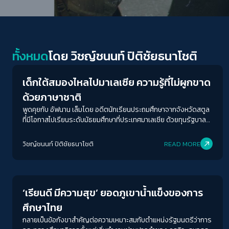
Education
ทั้งหมด
โดย
วิชญ์ช​นนท์​ ปิติ​ชัย​ธ​นา​โชติ​
เด็กใต้สมองไหลไปมาเลเซีย ความรู้ที่ไม่ผูกขาด
ด้วยภาษาชาติ
พูดคุยกับ อัฟนาน เล็มโดย อดีตนักเรียนประถมศึกษาจากจังหวัดสตูล
ที่มีโอกาสไปเรียนระดับมัธยมศึกษาที่ประเทศมาเลเซีย ด้วยทุนรัฐบาล
มาเลเซีย ถึงแม้จะได้ทุนหรือไม่ก็ตาม อัฟนานก็จะไปเรียนที่มาเลเซียอยู่ดี
วิชญ์ช​นนท์​ ปิติ​ชัย​ธ​นา​โชติ​
READ MORE
Education
‘เรียนดี มีความสุข’ ยอดภูเขาน้ำแข็งของการ
ศึกษาไทย
กลายเป็นข้อกังขาสำคัญต่อความเหมาะสมกับตำแหน่งรัฐมนตรีว่าการ