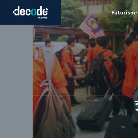
Futurism
Journalism
Crack 
Education
Peace
Sustainability
Workers/Economy
Human Rights