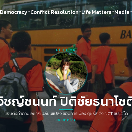
Democracy
Conflict Resolution
Life Matters
Media
Politics
Justice
Gender & Sexuality
Documentary
ful
Environment
Human & Society
AUTHOR
Inequality
Play Read
Welfare state
Young Spirit
New World Order
วิชญ์ช​นนท์​ ปิติ​ชัย​ธ​นา​โชติ
ชอบตั้งคำถาม​ อยากเปลี่ยนแปลง​ ชอบการเมือง​ ดูซี​รี่ส์​ ติ่ง NCT ชิปแจโด​
34
บทความ