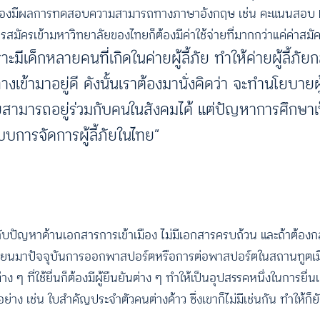
ั้งต้องมีผลการทดสอบความสามารถทางภาษาอังกฤษ เช่น คะแนนสอบ I
มัครเข้ามหาวิทยาลัยของไทยก็ต้องมีค่าใช้จ่ายที่มากกว่าแค่ค่าสม
าะมีเด็กหลายคนที่เกิดในค่ายผู้ลี้ภัย ทำให้ค่ายผู้ลี้ภ
ข้ามาอยู่ดี ดังนั้นเราต้องมานั่งคิดว่า จะทำนโยบายผู้ล
้ภัยสามารถอยู่ร่วมกับคนในสังคมได้ แต่ปัญหาการศึกษาเ
การจัดการผู้ลี้ภัยในไทย”
อกับปัญหาด้านเอกสารการเข้าเมือง ไม่มีเอกสารครบถ้วน และถ้าต้อง
ในเมียนมาปัจจุบันการออกพาสปอร์ตหรือการต่อพาสปอร์ตในสถานทูตเม
 ๆ ที่ใช้ยื่นก็ต้องมีผู้ยืนยันต่าง ๆ ทำให้เป็นอุปสรรคหนึ่งในการยื่น
 เช่น ใบสำคัญประจำตัวคนต่างด้าว ซึ่งเขาก็ไม่มีเช่นกัน ทำให้ก็ยังเ