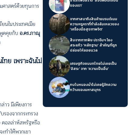
ชาติที่เพิ่งสร้าง ‘สองฝั่งโขงเป็น
ธรรมศาสตร์ด้วยทุนการ
ของเรา’
จากศาสนาถึงสินค้าแบรนด์เนม
เรียนในประเทศเมีย
ความหรูหราที่กำลังล้มเหลวของ
‘เครื่องมือสุขภาพจิต’
พูดคุยกับ
อ.ดร.ภาณุ
สืบจากกากพิษ ปราจีนฯ โยง
า
สระแก้ว ‘หลักฐาน’ สำคัญที่ถูก
ปล่อยให้ลอยนวล
ในไทย เพราะฉันไม่
เศรษฐกิจชนบทไทยไม่เคยเป็น
‘อิสระ’ จาก ‘ความเป็นอื่น’
กบในหนองน้ำไม่เคยรู้จักความ
กว้างของมหาสมุทร
กล่าว มีเพียงการ
การรับรองจากกระทรวง
0 ดอลล่าห์สหรัฐหรือ
ี่จะทำให้พวกเขา