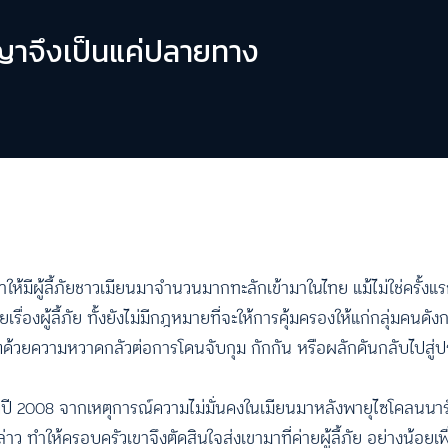
ญญาจึงเป็นแค่ปลายทาง
ให้มีผู้ลี้ภัยชาวเมียนมาจำนวนมากทะลักเข้ามาในไทย แม้ไม่ใช่ครั้งแร
่องผู้ลี้ภัย ทั้งยังไม่มีกฎหมายที่จะให้การคุ้มครองให้แก่กลุ่มคนดัง
วิตด้วยความหวาดกลัวต่อการโดนจับกุม กักกัน หรือผลักดันกลับไปส
งแต่ปี 2008 จากเหตุการณ์ความไม่มั่นคงในเมียนมาหลังพายุไซโคลนนาร
ให้ครอบครัวเขาจึงตัดสินใจส่งเขามาที่ค่ายผู้ลี้ภัย อย่างน้อยเพ