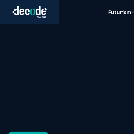
Futurism
Journalism
Crack 
Education
Peace
Sustainability
Workers/Economy
Human Rights