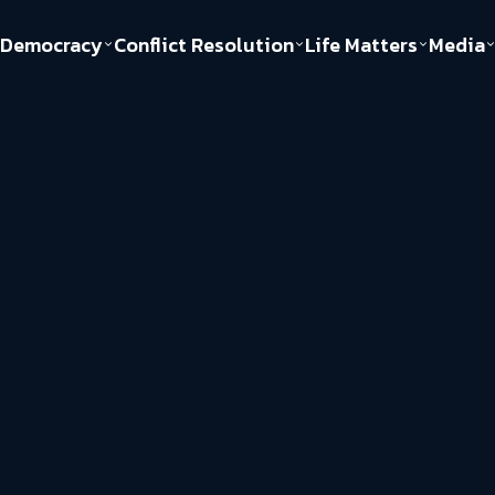
Democracy
Conflict Resolution
Life Matters
Media
Politics
Justice
Gender & Sexuality
Documentary
ful
Environment
Human & Society
Inequality
Play Read
Welfare state
Young Spirit
New World Order