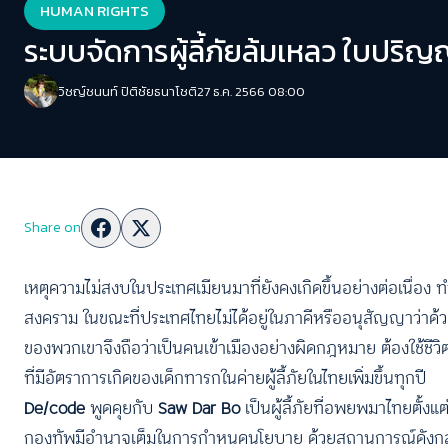
HUMAN RIGHTS
ระบบจัดการผู้ลี้ภัยล้มเหลว ใบปริ
วิชญ์ช​นนท์​ ปิติ​ชัย​ธ​นา​โชติ​
27 ธ.ค. 2566 08:00
Share on
เหตุความไม่สงบในประเทศเมียนมาที่ยังคงเกิดขึ้นอย่างต่อเนื่อง ทำ
สงคราม ในขณะที่ประเทศไทยไม่ได้อยู่ในภาคีหรืออนุสัญญาว่าด้วยเรื
ของพวกเขาจึงถือว่าเป็นคนเข้าเมืองอย่างผิดกฎหมาย ต้องใช้ชี
ที่มีอัตราการเกิดของเด็กทารกในค่ายผู้ลี้ภัยในไทยเพิ่มขึ้นทุกปี
De/code
พูดคุยกับ
Saw Dar Bo
เป็นผู้ลี้ภัยที่อพยพมาไทยตั้
กองทัพมีอำนาจเต็มในการกำหนดนโยบาย ด้วยสถานการณ์ดังกล่าว ทำ