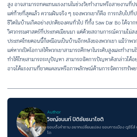
สูง อาจสามารถทดแทนแรงงานในช่วงวัยทำงานหรือสายงานที่ปร
แต่ท้ายที่สุดแล้ว ความฝันจริง ๆ ของพวกเขาก็คือ การกลับไปท
ชีวิตในบ้านเกิดอย่างปกติของคนทั่วไป ที่ทั้ง Saw Dar Bo ได้จาก
วิศวกรรมศาสตร์ที่ประเทศเมียนมา แต่ด้วยสถานการณ์ความไม่ส
ประเทศไทยตอนนี้ก็เหมือนเป็นบ้านอีกหลังของพวกเขา แม้ว่าพวกเ
แต่หากเปิดโอกาสให้พวกเขาสามารถศึกษาในระดับสูงและทำงานในระดั
ทำให้ไทยสามารถระบุปัญหา สามารถจัดการปัญหาดังกล่าวได้อย่า
อาจได้แรงงานที่ขาดแคลนหรือภาพลักษณ์ด้านการจัดการทรัพยาก
Author
วิชญ์ช​นนท์​ ปิติ​ชัย​ธ​นา​โชติ​
ชอบตั้งคำถาม​ อยากเปลี่ยนแปลง​ ชอบการเมือง​ ดูซี​รี่ส์​
โด​