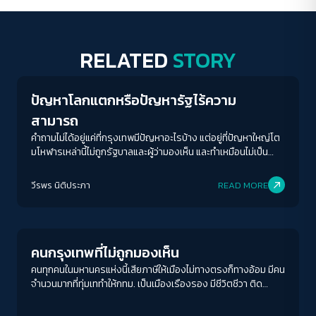
RELATED
STORY
Columnist
ปัญหาโลกแตกหรือปัญหารัฐไร้ความ
สามารถ
คำถามไม่ได้อยู่แค่ที่กรุงเทพมีปัญหาอะไรบ้าง แต่อยู่ที่ปัญหาใหญ่โต
มโหฬารเหล่านี้ไม่ถูกรัฐบาลและผู้ว่ามองเห็น และทำเหมือนไม่เป็น
ปัญหาต่างหาก
วีรพร นิติประภา
READ MORE
Columnist
คนกรุงเทพที่ไม่ถูกมองเห็น
คนทุกคนในมหานครแห่งนี้เสียภาษีให้เมืองไม่ทางตรงก็ทางอ้อม มีคน
จำนวนมากที่ทุ่มเททำให้กทม. เป็นเมืองเรืองรอง มีชีวิตชีวา ติด
อันดับเมืองน่าอยู่ เป็นเมืองสุดสวย แต่กลับกลายเป็นผู้รองรับ
สารพัดปัญหาของเมืองเอาไว้เต็ม ๆ โดยไม่เคยถูกมองเห็น