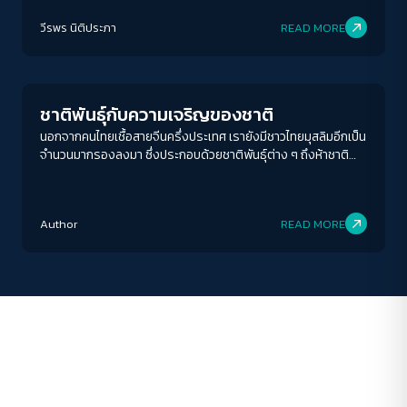
ACCESS
IBILITY
วีรพร นิติประภา
READ MORE
Columnist
ขนาดตัวอักษร
A-
A
A+
A++
ชาติพันธุ์กับความเจริญของชาติ
ระยะห่างข้อความ
นอกจากคนไทยเชื้อสายจีนครึ่งประเทศ เรายังมีชาวไทยมุสลิมอีกเป็น
จำนวนมากรองลงมา ซึ่งประกอบด้วยชาติพันธุ์ต่าง ๆ ถึงห้าชาติ
ปกติ
มาก
มากที่สุด
จากอินเดีย เปอร์เซีย มลายู ตะวันออกกลาง และยังมีคนไทยเชื้อสาย
อินเดีย เวียดนาม ลาว ชวา พม่า มอญ เขมร โปรตุเกส ญี่ปุ่น เดินทาง
ปรับสีสำหรับตาบอดสี
เข้าออกประเทศระลอกแล้วระลอกเล่า
Author
READ MORE
ปิด
Protan
Deutan
Tritan
คอนทราสต์สูง
โหมดขาวดำ
ฟอนต์อ่านง่าย