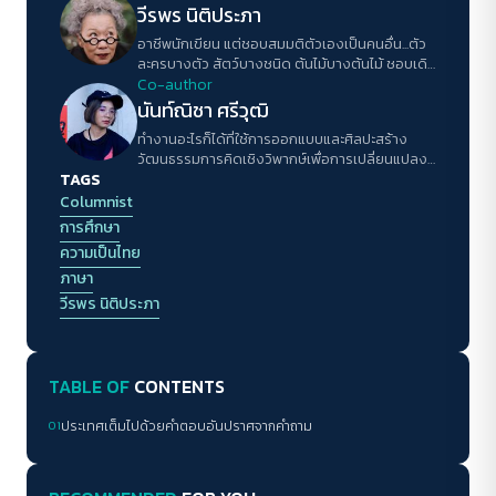
วีรพร นิติประภา
อาชีพนักเขียน แต่ชอบสมมติตัวเองเป็นคนอื่น...ตัว
ละครบางตัว สัตว์บางชนิด ต้นไม้บางต้นไม้ ชอบเดิน
ทางในหัวโดยไม่ต้องเคลื่อนย้ายตัวไปไหน ไม่ชอบ
Co-author
เวลาต้องตอบคำถามประเภทที่ไม่รู้ว่าคนถามจะรู้ไป
นันท์ณิชา ศรีวุฒิ
ทำไม กับถูกให้อธิบายตัวเอง
ทำงานอะไรก็ได้ที่ใช้การออกแบบและศิลปะสร้าง
วัฒนธรรมการคิดเชิงวิพากษ์เพื่อการเปลี่ยนแปลง
TAGS
ของสังคมให้กับคนรุ่นใหม่ในเมืองเล็กๆ
Columnist
การศึกษา
ความเป็นไทย
ภาษา
วีรพร นิติประภา
TABLE OF
CONTENTS
01
ประเทศเต็มไปด้วยคำตอบอันปราศจากคำถาม