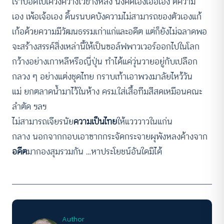
เราบอดใบ้เคว้งคว้างไว้ข้างหลัง นั่งคิดเองเออเอง ตีความ
เอง เพ้อเจ้อเอง ดิ้นรนบดบังความไม่สามารถของตัวเองแก้
เก้อด้วยความมีวัฒนธรรมเก่าแก่และอดีต แต่ก็ยังไม่ฉลาดพอ
จะสร้างสรรค์สิ่งเหล่านี้ให้เป็นซอล์ฟพาวเวอร์ออกไปในโลก
กว้างอย่างเกาหลีหรือญี่ปุ่น ทำได้แค่วุ่นวายอยู่กับเปลือก
กลวง ๆ อย่างแต่งชุดไทย กราบเท้าเอาพวงมาลัยไหว้วัน
แม่ ยกตลาดน้ำมาไว้ในห้าง ครม.ใส่เสื้อทีมสีสดเหมือนคณะ
ลำตัด ฯลฯ
ไม่สามารถเจียรนัย
ความเป็นไทย
ให้แวววาวในแก่น
กลาง นอกจากกอบเอาซากกระจัดกระจายผุพังหลงค้างจาก
อดีต
มากองสุมรวมกัน …หาประโยชน์อันใดมิได้
Author