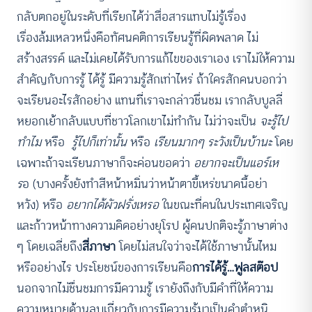
กลับตกอยู่ในระดับที่เรียกได้ว่าสื่อสารแทบไม่รู้เรื่อง
เรื่องล้มเหลวหนึ่งคือทัศนคติการเรียนรู้ที่ผิดพลาด ไม่
สร้างสรรค์ และไม่เคยได้รับการแก้ไขของเราเอง เราไม่ให้ความ
สำคัญกับการรู้ ได้รู้ มีความรู้สักเท่าไหร่ ถ้าใครสักคนบอกว่า
จะเรียนอะไรสักอย่าง แทนที่เราจะกล่าวชื่นชม เรากลับบูลลี่
หยอกเย้ากลับแบบที่ชาวโลกเขาไม่ทำกัน ไม่ว่าจะเป็น
จะรู้ไป
ทำไม
หรือ
รู้ไปก็เท่านั้น
หรือ
เรียนมากๆ ระวังเป็นบ้านะ
โดย
เฉพาะถ้าจะเรียนภาษาก็จะค่อนขอดว่า
อยากจะเป็นแอร์เห
ร
อ (บางครั้งยังทำสีหน้าหมิ่นว่าหน้าตาขี้เหร่ขนาดนี้อย่า
หวัง) หรือ
อยากได้ผัวฝรั่งเหรอ
ในขณะที่คนในประเทศเจริญ
และก้าวหน้าทางความคิดอย่างยุโรป ผู้คนปกติจะรู้ภาษาต่าง
ๆ โดยเฉลี่ยถึง
สี่ภาษา
โดยไม่สนใจว่าจะได้ใช้ภาษานั้นไหม
หรืออย่างไร ประโยชน์ของการเรียนคือ
การได้รู้…ฟูลสต๊อป
นอกจากไม่ชื่นชมการมีความรู้ เรายังถึงกับมีคำที่ให้ความ
ความหมายด้านลบเกี่ยวกับการมีความรู้มาเป็นคำตำหนิ