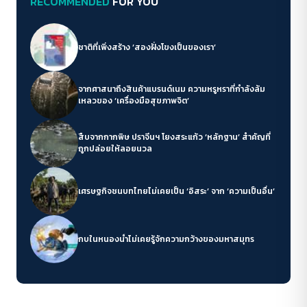
RECOMMENDED
FOR YOU
ชาติที่เพิ่งสร้าง ‘สองฝั่งโขงเป็นของเรา’
จากศาสนาถึงสินค้าแบรนด์เนม ความหรูหราที่กำลังล้ม
เหลวของ ‘เครื่องมือสุขภาพจิต’
สืบจากกากพิษ ปราจีนฯ โยงสระแก้ว ‘หลักฐาน’ สำคัญที่
ถูกปล่อยให้ลอยนวล
เศรษฐกิจชนบทไทยไม่เคยเป็น ‘อิสระ’ จาก ‘ความเป็นอื่น’
กบในหนองน้ำไม่เคยรู้จักความกว้างของมหาสมุทร