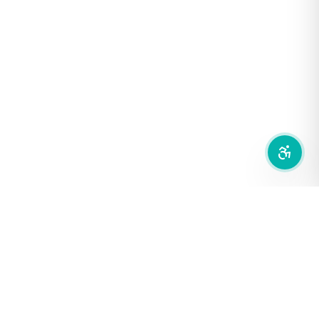
เน้นลิงก์
เน้นกรอบ Focus
ซ่อนรูปภาพ
ลดการเคลื่อนไหว
สำนักเครือข่ายสื่อสาธารณะ
องค์การกระจายเสียงและแพร่ภาพสาธารณะแห่งประเทศไทย (THAI
PBS)
PRIVACY POLICY
/
TERM OF USE
รู้จัก DE/CODE