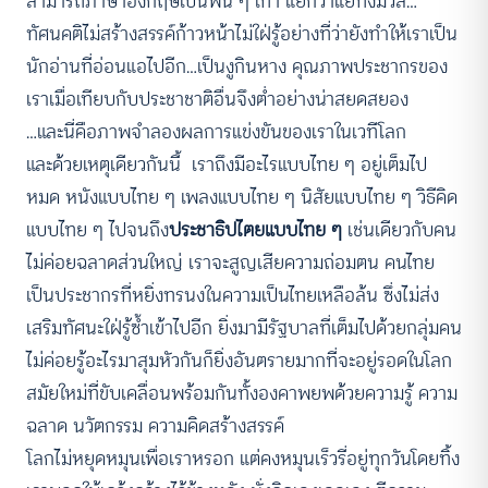
สามารถภาษาอังกฤษเป็นพัน ๆ เท่า แย่กว่าแย่ทั้งมวล…
ทัศนคติไม่สร้างสรรค์ก้าวหน้าไม่ใฝ่รู้อย่างที่ว่ายังทำให้เราเป็น
นักอ่านที่อ่อนแอไปอีก…เป็นงูกินหาง คุณภาพประชากรของ
เราเมื่อเทียบกับประชาชาติอื่นจึงต่ำอย่างน่าสยดสยอง
…และนี่คือภาพจำลองผลการแข่งขันของเราในเวทีโลก
และด้วยเหตุเดียวกันนี้ เราถึงมีอะไรแบบไทย ๆ อยู่เต็มไป
หมด หนังแบบไทย ๆ เพลงแบบไทย ๆ นิสัยแบบไทย ๆ วิธีคิด
แบบไทย ๆ ไปจนถึง
ประชาธิปไตยแบบไทย ๆ
เช่นเดียวกับคน
ไม่ค่อยฉลาดส่วนใหญ่ เราจะสูญเสียความถ่อมตน คนไทย
เป็นประชากรที่หยิ่งทรนงในความเป็นไทยเหลือล้น ซึ่งไม่ส่ง
เสริมทัศนะใฝ่รู้ซ้ำเข้าไปอีก ยิ่งมามีรัฐบาลที่เต็มไปด้วยกลุ่มคน
ไม่ค่อยรู้อะไรมาสุมหัวกันก็ยิ่งอันตรายมากที่จะอยู่รอดในโลก
สมัยใหม่ที่ขับเคลื่อนพร้อมกันทั้งองคาพยพด้วยความรู้ ความ
ฉลาด นวัตกรรม ความคิดสร้างสรรค์
โลกไม่หยุดหมุนเพื่อเราหรอก แต่คงหมุนเร็วรี่อยู่ทุกวันโดยทิ้ง