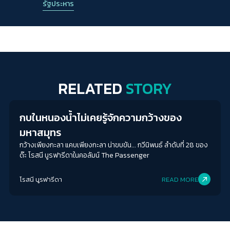
รัฐประหาร
RELATED
STORY
Columnist
กบในหนองน้ำไม่เคยรู้จักความกว้างของ
มหาสมุทร
กว้างเพียงกะลา แคบเพียงกะลา น่าขบขัน... กวีนิพนธ์ ลำดับที่ 28 ของ
ด๊ะ โรสนี นูรฟารีดาในคอลัมน์ The Passenger
โรสนี นูรฟารีดา
READ MORE