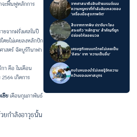
าจะฟื้นฟูหลักการ
จากศาสนาถึงสินค้าแบรนด์เนม
ความหรูหราที่กำลังล้มเหลวของ
‘เครื่องมือสุขภาพจิต’
สืบจากกากพิษ ปราจีนฯ โยง
กราชจากฝรั่งเศสในปี
สระแก้ว ‘หลักฐาน’ สำคัญที่ถูก
ปล่อยให้ลอยนวล
ปไตยไม่เคยลงหลักปัก
าสตร์ จัดบูร์กินาฟา
เศรษฐกิจชนบทไทยไม่เคยเป็น
‘อิสระ’ จาก ‘ความเป็นอื่น’
ิกา คือ ในเดือน
กบในหนองน้ำไม่เคยรู้จักความ
กว้างของมหาสมุทร
น 2564 เกิดการ
อเชีย
เดือนกุมภาพันธ์
ยกำลังอาวุธนั้น