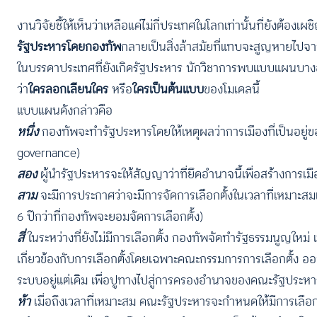
งานวิจัยชี้ให้เห็นว่าเหลือแค่ไม่กี่ประเทศในโลกเท่านั้นที่ยังต้
รัฐประหารโดยกองทัพ
กลายเป็นสิ่งล้าสมัยที่แทบจะสูญหายไปจา
ในบรรดาประเทศที่ยังเกิดรัฐประหาร นักวิชาการพบแบบแผนบางอย
ว่า
ใครลอกเลียนใคร
หรือ
ใครเป็นต้นแบบ
ของโมเดลนี้
แบบแผนดังกล่าวคือ
หนึ่ง
กองทัพจะทำรัฐประหารโดยให้เหตุผลว่าการเมืองที่เป็นอยู
governance)
สอง
ผู้นำรัฐประหารจะให้สัญญาว่าที่ยึดอำนาจนี้เพื่อสร้างการเมื
สาม
จะมีการประกาศว่าจะมีการจัดการเลือกตั้งในเวลาที่เหมาะสม
6 ปีกว่าที่กองทัพจะยอมจัดการเลือกตั้ง)
สี่
ในระหว่างที่ยังไม่มีการเลือกตั้ง กองทัพจัดทำรัฐธรรมนูญใหม่
เกี่ยวข้องกับการเลือกตั้งโดยเฉพาะคณะกรรมการการเลือกตั้ง อ
ระบบอยู่แต่เดิม เพื่อปูทางไปสู่การครองอำนาจของคณะรัฐประหา
ห้า
เมื่อถึงเวลาที่เหมาะสม คณะรัฐประหารจะกำหนดให้มีการเลือกต