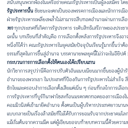
สนับสนุนพวกพ้องในเครือข่ายคณะรัฐประหารเป็นผู้ลงสมัคร โดยตน
รัฐประหารนั้น
ชัยชนะจะตกเป็นของพรรคการเมืองและนักการเมืองท
ฝ่ายรัฐประหารเพลี่ยงพล้ำไม่สามารถสืบทอดอำนาจผ่านการเลือกต
หก
ทุกประเทศที่เกิดการรัฐประหาร ระดับสิทธิเสรีภาพของป
ฉะนั้น บทเรียนที่สำคัญคือ การเลือกตั้งหลังการรัฐประหารจึงอ
หนึ่งก็ได้ว่า คณะรัฐประหารในยุคสมัยปัจจุบันเรียนรู้มากขึ้นว
ธรรมที่สุดในการขึ้นสู่อำนาจ บรรดานายพลยุคนี้ไม่ว่าจะในอียิปต์ 
กระบวนการการเลือกตั้งให้ตนเองได้เปรียบแทน
นักวิชาการสรุปว่านี่คือการปรับตัวอันแนบเนียนมากขึ้นของผู้นำ
อำนาจของพวกเขา ในประเทศที่ป้องกันการรัฐประหารไม่สำเร็จ ส
ชักใยและครอบงำการเลือกตั้งเสียแต่เนิ่น ๆ ก่อนที่กลไกการเลือกตั
การรัฐประหารที่บูร์กินาฟาโซสะท้อนมรดกตกทอดของการเมืองใน
คอมมิวนิสต์เข้ามายึดอำนาจ ตั้งตนเป็นผู้บริหารประเทศยาวนาน
แบบกลายเป็นเรื่องล้าสมัยที่ไม่ได้รับการยอมรับจากประชาคมโลก
แม้เริ่มต้นจากความมืด แต่ผู้เขียนขอจบท้ายบทความนี้ด้วยความห