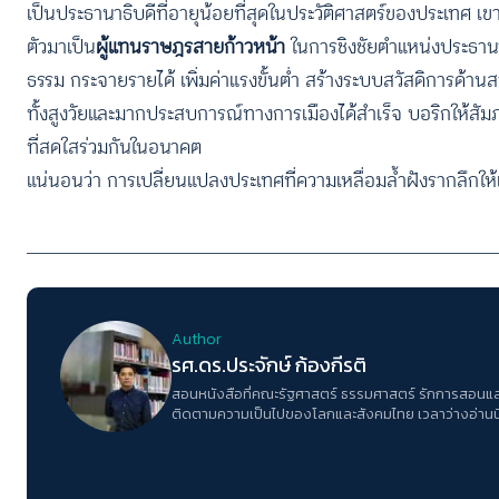
เป็นประธานาธิบดีที่อายุน้อยที่สุดในประวัติศาสตร์ของประเทศ เข
ตัวมาเป็น
ผู้แทนราษฎรสายก้าวหน้า
ในการชิงชัยตำแหน่งประธานา
ธรรม กระจายรายได้ เพิ่มค่าแรงขั้นต่ำ สร้างระบบสวัสดิการด้า
ทั้งสูงวัยและมากประสบการณ์ทางการเมืองได้สำเร็จ บอริกให้สัม
ที่สดใสร่วมกันในอนาคต
แน่นอนว่า การเปลี่ยนแปลงประเทศที่ความเหลื่อมล้ำฝังรากลึกใ
Author
รศ.ดร.ประจักษ์ ก้องกีรติ
สอนหนังสือที่คณะรัฐศาสตร์ ธรรมศาสตร์ รักการสอนแล
ติดตามความเป็นไปของโลกและสังคมไทย เวลาว่างอ่านนิ
สืบสวนสอบสวน และเชียร์ลิเวอร์พูล เชื่อมั่นในพลังของ
โลกด้วยสติปัญญาและพลังของคนหนุ่มสาว