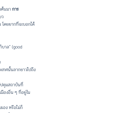
ป็นต้นมา
การ
ียว
น โดยยากที่จะบอกได้
ภิบาล” (good
น
ระเทศนั้นลากยาวไปถึง
ไปคุมสถาบันที่
งอื่น ๆ ที่อยู่ใน
เอง หรือไม่ก็