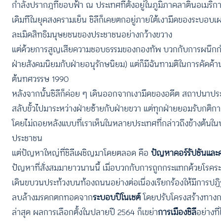
กำลังปรากฎที่ขอบฟ้า ณ ประเทศที่ตั้งอยู่ในภูมิภาคลาตินอเมริกาแ
เดิมทีในยุคสงครามเย็น ชิลีก็เคยตกอยู่ภายใต้เงามืดของระบอบเ
ละเมิดสิทธิมนุษยชนของประชาชนอย่างกว้างขวาง
แต่ด้วยการสูญเสียความชอบธรรมของกองทัพ บวกกับการผนึกกำลั
ฝ่ายสังคมนิยมกับฝ่ายอนุรักษนิยม) แต่ก็มีฉันทามติในการคัดค
ต้นทศวรรษ 1990
หลังจากนั้นชิลีก็ค่อย ๆ เดินออกจากเงามืดของอดีต สถาปนา
สลับขั้วไปมาระหว่างฝ่ายซ้ายกับฝ่ายขวา แต่ทุกฝ่ายยอมรับกติก
โดยไม่ถอยหลังแบบที่เราเห็นในหลายประเทศที่กล่าวถึงข้างต้น
ประชาชน
แต่ปัญหาใหญ่ที่ชิลีเผชิญมาโดยตลอด คือ
ปัญหาคอร์รัปชันและ
ปัญหาที่สั่งสมมายาวนานนี้ เมื่อบวกกับการถูกกระแทกด้วยโรคร
เดินขบวนประท้วงบนท้องถนนอย่างต่อเนื่องเรียกร้องให้มีการปฏิ
ลบล้างมรดกตกทอดจาก
ระบอบปิโนเชต์
โดยปรับโครงสร้างทางกา
ล่าสุด ผลการเลือกตั้งในปลายปี 2564 ก็เขย่า
การเมืองชิลี
อย่างที