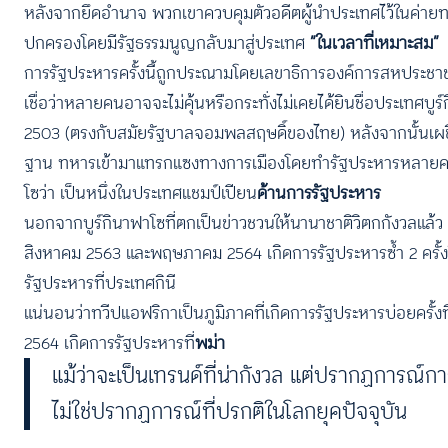
หลังจากยึดอำนาจ พวกเขาควบคุมตัวอดีตผู้นำประเทศไว้ในค่ายท
ปกครองโดยมีรัฐธรรมนูญกลับมาสู่ประเทศ
“ในเวลาที่เหมาะสม”
การรัฐประหารครั้งนี้ถูกประณามโดยเลขาธิการองค์การสหประชา
เชื่อว่าหลายคนอาจจะไม่คุ้นหรือกระทั่งไม่เคยได้ยินชื่อประเทศบ
2503 (ตรงกับสมัยรัฐบาลจอมพลสฤษดิ์ของไทย) หลังจากนั้นเผช
ฐาน ทหารเข้ามาแทรกแซงทางการเมืองโดยทำรัฐประหารหลายครั้ง 
โซว่า เป็นหนึ่งในประเทศแชมป์เปียน
ด้านการรัฐประหาร
นอกจากบูร์กินาฟาโซที่ตกเป็นข่าวชวนให้นานาชาติวิตกกังวลแล้ว 
สิงหาคม 2563 และพฤษภาคม 2564 เกิดการรัฐประหารซ้ำ 2 ครั้ง
รัฐประหารที่ประเทศกินี
แน่นอนว่าทวีปแอฟริกาเป็นภูมิภาคที่เกิดการรัฐประหารบ่อยครั้งที่
2564 เกิดการรัฐประหารที่
พม่า
แม้ว่าจะเป็นเทรนด์ที่น่ากังวล แต่ปรากฏการณ
ไม่ใช่ปรากฏการณ์ที่ปรกติในโลกยุคปัจจุบัน