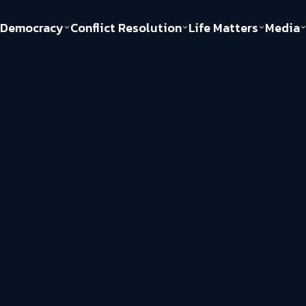
Democracy
Conflict Resolution
Life Matters
Media
Politics
Justice
Gender & Sexuality
Documentary
ful
Environment
Human & Society
Inequality
Play Read
Welfare state
Young Spirit
New World Order