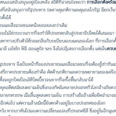
เองสนับสนุนอยู่เบื้องหลัง สถิติที่น่าสนใจพบว่า
การเลือกตั้งครั้
ี่สนับสนุนการรัฐประหาร (เพราะคุมกติกาและคุมกลไกรัฐ) มียกเว้นบา
ั้งได้
ระชาชนและสื่อมวลชนลดน้อยถอยลงกว่าเดิม
าจจะไม่ใช่กระบวนการที่จะทำให้ประเทศกลับสู่ประชาธิปไตยได้เสมอมา
่าต้องหาทางปรับตัวให้กลมกลืนกับระเบียบแบบแผนของโลก ที่การเลือกต
มาลี เลโซโท ฟิจิ ฮอนดูรัส ฯลฯ จึงไม่ปฏิเสธการเลือกตั้ง แต่เน้น
ควบค
รัฐประหาร จึงเป็นหน้าที่ของประชาชนและสื่อมวลชนที่จะต้องรู้เท่า
ิ่งที่ภาคประชาชนต้องทำคือ คัดค้านกติกาและความพยายามของเครือข
้งจะถูกบิดเบือนให้บิดเบี้ยวจนยากที่จะรื้อฟื้นกลับมาได้
ยุคอดีตสมัยสงครามเย็นซึ่งกองทัพในหลายประเทศทั่วโลกอ้างภัยคว
หลายทศวรรษ เมื่อสิ้นสุดสงครามเย็น การสร้างข้ออ้างเพื่อยึดอำนา
อีกต่อไป แต่ความล้าสมัยนี้ยังตกค้างอยู่ในบางประเทศของโลก
วัง หากเราหันไปมองความเปลี่ยนแปลงที่ประเทศชิลี ซึ่งอยู่ในอีกมุม