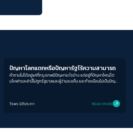
ขนาดตัวอักษร
A-
A
A+
A++
ระยะห่างข้อความ
ปกติ
มาก
มากที่สุด
Columnist
ปรับสีสำหรับตาบอดสี
ปิด
Protan
Deutan
Tritan
ปัญหาโลกแตกหรือปัญหารัฐไร้ความสามารถ
คำถามไม่ได้อยู่แค่ที่กรุงเทพมีปัญหาอะไรบ้าง แต่อยู่ที่ปัญหาใหญ่โต
คอนทราสต์สูง
มโหฬารเหล่านี้ไม่ถูกรัฐบาลและผู้ว่ามองเห็น และทำเหมือนไม่เป็นปัญหา
ต่างหาก
โหมดขาวดำ
วีรพร นิติประภา
READ MORE
ฟอนต์อ่านง่าย
เน้นลิงก์