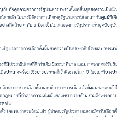
องเผชิญกับภัยคุกคามจากการรัฐประหาร เพราะตั้งแต่สิ้นสุดสงครามเย็นเ
กโลกแล้ว ในบางปีอัตราการเกิดเหตุรัฐประหารในโลกเท่ากับ
ศูนย์
ทีเด
่างที่คล้าย ๆ กัน เสมือนเป็นโมเดลของการรัฐประหารในยุคปัจจุบั
่ของรัฐบาลจากการเลือกตั้งนั้นขาดความเป็นประชาธิปไตยและ “ธรรมา
องที่มีประชาธิปไตยที่ดีกว่าเดิม มีธรรมาภิบาล และปราศจากคอร์รัปชั
เมื่อประเทศพร้อม (ซึ่งบางประเทศก็เร็วคือภายใน 1 ปี ในขณะที่บางป
 เปลี่ยนระบบการเลือกตั้ง และกติกาทางการเมือง จัดตั้งคนของตนเข้า
อกกฎหมายที่ทำลายความเข้มแข็งของพรรคฝ่ายค้าน รวมถึงพรรคการเมือ
รต่อไป
ั้ง โดยพบว่าส่วนใหญ่แล้ว ผู้นำคณะรัฐประหารจะลงสมัครรับเลือกตั้ง