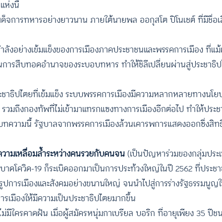
ห่งนี้
ผด็จการทหารอย่างยาวนาน ภายใต้นายพล ออกุสโต ปิโนเชต์ ที่มีชื่อเ
งอย่างเข้มแข็งของการเมืองภาคประชาชนและพรรคการเมือง ที่แม้ต
้านการสืบทอดอำนาจของระบอบทหาร ทำให้ชิลีเปลี่ยนผ่านสู่ประชาธิปไ
ประชาธิปไตยที่เข้มแข็ง ระบบพรรคการเมืองมีความหลากหลายทางนโ
า รวมถึงกองทัพที่ไม่เข้ามาแทรกแซงทางการเมืองอีกต่อไป ทำให้ประช
ในบทความนี้ รัฐบาลจากพรรคการเมืองล้วนเคารพการแสดงออกซึ่งสิท
ความเหลื่อมล้ำระหว่างคนรวยกับคนจน
(เป็นปัญหาร่วมของกลุ่มประ
ะบาดโควิด-19 ก็ระเบิดออกมาเป็นการประท้วงใหญ่ในปี 2562 ที่ประ
รูปการเมืองและสังคมอย่างขนานใหญ่ จนนำไปสู่การร่างรัฐธรรมนูญใหม
รเมืองให้มีความเป็นประชาธิปไตยมากขึ้น
่ไม่มีใครคาดฝัน เมื่อผู้สมัครหนุ่มกาเบรียล บอริก ที่อายุเพียง 35 ปี