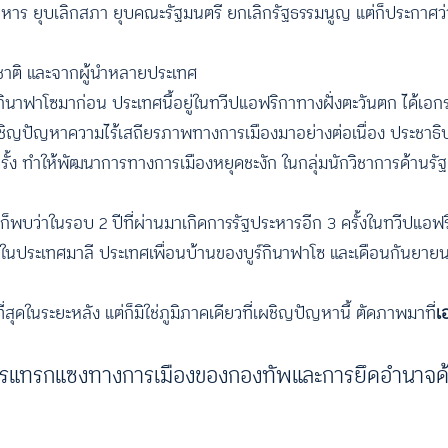
หาร ยุบเลิกสภา ยุบคณะรัฐมนตรี ยกเลิกรัฐธรรมนูญ แต่ก็ประกาศว่
ชาติ และจากผู้นำหลายประเทศ
ูร์กินาฟาโซมาก่อน ประเทศนี้อยู่ในทวีปแอฟริกาทางฝั่งตะวันตก ได้เอ
ิญปัญหาความไร้เสถียรภาพทางการเมืองมาอย่างต่อเนื่อง ประชาธิ
ทำให้พัฒนาการทางการเมืองหยุดชะงัก ในกลุ่มนักวิชาการด้านรัฐศ
ก็พบว่าในรอบ 2 ปีที่ผ่านมาเกิดการรัฐประหารอีก 3 ครั้งในทวีปแอฟร
ในประเทศมาลี ประเทศเพื่อนบ้านของบูร์กินาฟาโซ และเดือนกันยาย
สุดในระยะหลัง แต่ก็มิใช่ภูมิภาคเดียวที่เผชิญปัญหานี้ ตัดภาพมาที่
เ
์การแทรกแซงทางการเมืองของกองทัพและการยึดอำนาจด้ว