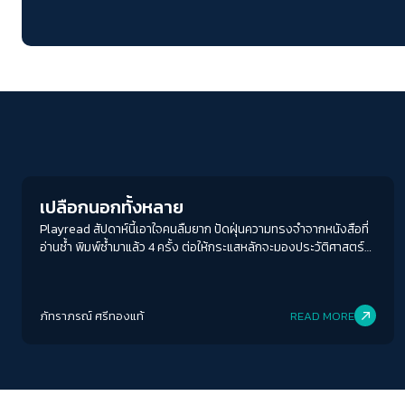
Crack Politics
เปลือกนอกทั้งหลาย
Playread สัปดาห์นี้เอาใจคนลืมยาก ปัดฝุ่นความทรงจำจากหนังสือที่
อ่านซ้ำ พิมพ์ซ้ำมาแล้ว 4 ครั้ง ต่อให้กระแสหลักจะมองประวัติศาสตร์
2475 ว่าเป็นประวัติศาสตร์ที่ไม่ค่อยน่าจดจำ “ลืม ๆ มันไปซะ” การช่วง
ชิงพื้นที่และความหมายของ “เปลือกนอก” บนถนนราชดำเนินกลางยัง
คงดำเนินต่อไปในยุคสมัยเราและการอ่านก็ไม่ใช่แค่เรื่องของการคิด แต่
ภัทราภรณ์ ศรีทองแท้
READ MORE
คือการชำระประวัติศาสตร์และความทรงจำที่กำลังจะถูกลบอีกครั้ง