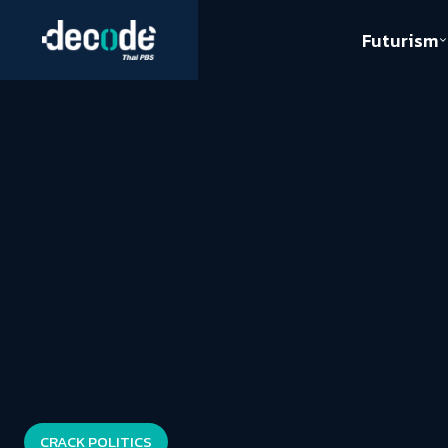
Futurism
Journalism
Crack 
Education
Peace
Sustainability
Workers/Economy
Human Rights
CRACK POLITICS