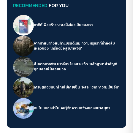
RECOMMENDED
FOR YOU
ชาติที่เพิ่งสร้าง ‘สองฝั่งโขงเป็นของเรา’
จากศาสนาถึงสินค้าแบรนด์เนม ความหรูหราที่กำลังล้ม
เหลวของ ‘เครื่องมือสุขภาพจิต’
สืบจากกากพิษ ปราจีนฯ โยงสระแก้ว ‘หลักฐาน’ สำคัญที่
ถูกปล่อยให้ลอยนวล
เศรษฐกิจชนบทไทยไม่เคยเป็น ‘อิสระ’ จาก ‘ความเป็นอื่น’
กบในหนองน้ำไม่เคยรู้จักความกว้างของมหาสมุทร