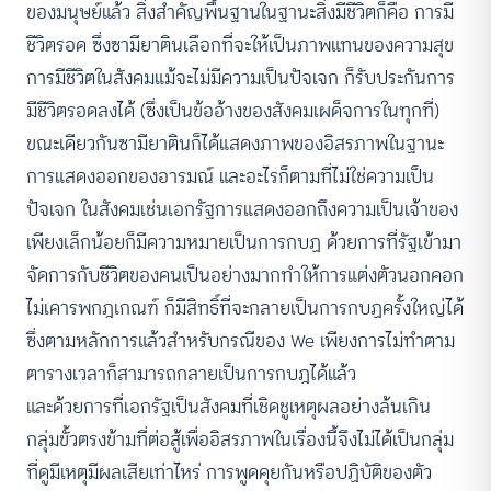
ของมนุษย์แล้ว สิ่งสำคัญพื้นฐานในฐานะสิ่งมีชีวิตก็คือ การมี
ชีวิตรอด ซึ่งซามียาตินเลือกที่จะให้เป็นภาพแทนของความสุข
การมีชีวิตในสังคมแม้จะไม่มีความเป็นปัจเจก ก็รับประกันการ
มีชีวิตรอดลงได้ (ซึ่งเป็นข้ออ้างของสังคมเผด็จการในทุกที่)
ขณะเดียวกันซามียาตินก็ได้แสดงภาพของอิสรภาพในฐานะ
การแสดงออกของอารมณ์ และอะไรก็ตามที่ไม่ใช่ความเป็น
ปัจเจก ในสังคมเช่นเอกรัฐการแสดงออกถึงความเป็นเจ้าของ
เพียงเล็กน้อยก็มีความหมายเป็นการกบฏ ด้วยการที่รัฐเข้ามา
จัดการกับชีวิตของคนเป็นอย่างมากทำให้การแต่งตัวนอกคอก
ไม่เคารพกฎเกณฑ์ ก็มีสิทธิ์ที่จะกลายเป็นการกบฏครั้งใหญ่ได้
ซึ่งตามหลักการแล้วสำหรับกรณีของ We เพียงการไม่ทำตาม
ตารางเวลาก็สามารถกลายเป็นการกบฎได้แล้ว
และด้วยการที่เอกรัฐเป็นสังคมที่เชิดชูเหตุผลอย่างล้นเกิน
กลุ่มขั้วตรงข้ามที่ต่อสู้เพื่ออิสรภาพในเรื่องนี้จึงไม่ได้เป็นกลุ่ม
ที่ดูมีเหตุมีผลเสียเท่าไหร่ การพูดคุยกันหรือปฏิบัติของตัว