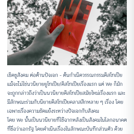
เชิดชูสังคม ต่อต้านปัจเจก – ต้นกำเนิดวรรณกรรมดิสโทเปีย
แม้จะไม่ใช่นวนิยายยูโทเปีย/ดิสโทเปียเรื่องแรก แต่ We ก็มัก
จะถูกกล่าวถึงว่าเป็นนวนิยายดิสโทเปียสมัยใหม่เรื่องแรก และ
มีลักษณะร่วมกับนิยายดิสโทเปียคลาสสิกหลาย ๆ เรื่อง โดย
เฉพาะเรื่องความขัดแย้งระหว่างปัจเจกกับสังคม
โดย We นั้นเป็นนวนิยายที่ใช้ฉากหลังเป็นสังคมในโลกอนาคต
ที่ชื่อว่าเอกรัฐ โดยดำเนินเรื่องในลักษณะบันทึกส่วนตัว ด้วย