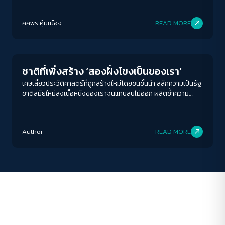
ฤดูกาล
ACCESS
IBILITY
ศศิพร คุ้มเมือง
READ MORE
Play Read
ขนาดตัวอักษร
A-
A
A+
A++
ชาติที่เพิ่งสร้าง ‘สองฝั่งโขงเป็นของเรา’
ระยะห่างข้อความ
เศษเสี้ยวประวัติศาสตร์ที่ถูกสร้างใหม่โดยชนชั้นนำ สลักความเป็นรัฐ
ชาติสมัยใหม่ลงเนื้อหนังของเราจนแทบลบไม่ออก ผลิตซ้ำความ
ปกติ
มาก
มากที่สุด
โกรธเกรี้ยวและวาทกรรมเสียดินแดน จนคำถามอีกประการที่สำคัญ
ว่า ‘ดินแดนที่เสียเป็นของเราจริงหรือ?’ ลางเลือนจนแทบไม่สลัก
ปรับสีสำหรับตาบอดสี
สำคัญ
Author
READ MORE
ปิด
Protan
Deutan
Tritan
คอนทราสต์สูง
โหมดขาวดำ
ฟอนต์อ่านง่าย