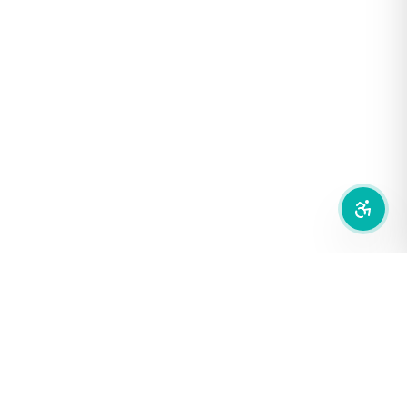
เน้นลิงก์
เน้นกรอบ Focus
ซ่อนรูปภาพ
ลดการเคลื่อนไหว
สำนักเครือข่ายสื่อสาธารณะ
องค์การกระจายเสียงและแพร่ภาพสาธารณะแห่งประเทศไทย (THAI
PBS)
PRIVACY POLICY
/
TERM OF USE