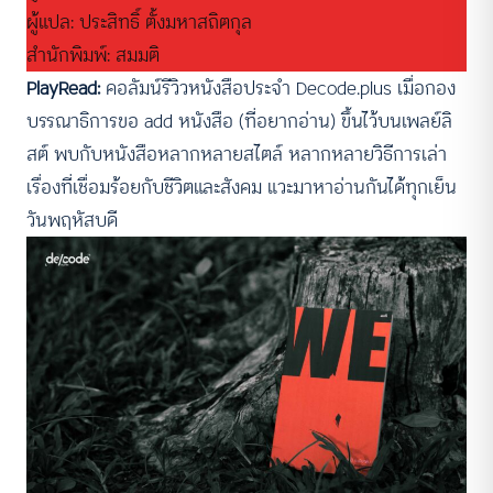
ผู้แปล: ประสิทธิ์ ตั้งมหาสถิตกุล
สำนักพิมพ์: สมมติ
PlayRead:
คอลัมน์รีวิวหนังสือประจำ Decode.plus เมื่อกอง
บรรณาธิการขอ add หนังสือ (ที่อยากอ่าน) ขึ้นไว้บนเพลย์ลิ
สต์ พบกับหนังสือหลากหลายสไตล์ หลากหลายวิธีการเล่า
เรื่องที่เชื่อมร้อยกับชีวิตและสังคม แวะมาหาอ่านกันได้ทุกเย็น
วันพฤหัสบดี