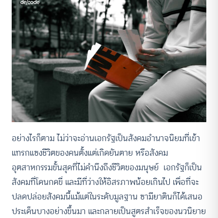
อย่างไรก็ตาม ไม่ว่าจะอ่านเอกรัฐเป็นสังคมอำนาจนิยมที่เข้า
แทรกแซงชีวิตของคนตั้งแต่เกิดยันตาย หรือสังคม
อุตสาหกรรมขั้นสุดที่ไม่คำนึงถึงชีวิตของมนุษย์ เอกรัฐก็เป็น
สังคมที่โดนกดขี่ และมีที่ว่างให้อิสรภาพน้อยเกินไป เพื่อที่จะ
ปลดปล่อยสังคมนี้แม้แต่ในระดับมูลฐาน ซามียาตินก็ได้เสนอ
ประเด็นบางอย่างขึ้นมา และกลายเป็นสูตรสำเร็จของนวนิยาย