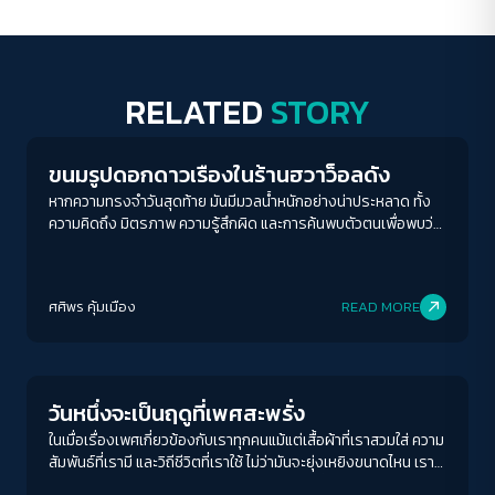
RELATED
STORY
Play Read
ขนมรูปดอกดาวเรืองในร้านฮวาว็อลดัง
หากความทรงจำวันสุดท้าย มันมีมวลน้ำหนักอย่างน่าประหลาด ทั้ง
ความคิดถึง มิตรภาพ ความรู้สึกผิด และการค้นพบตัวตนเพื่อพบว่า
เราจะพบกันอีก...
ศศิพร คุ้มเมือง
READ MORE
Human & Society
วันหนึ่งจะเป็นฤดูที่เพศสะพรั่ง
ในเมื่อเรื่องเพศเกี่ยวข้องกับเราทุกคนแม้แต่เสื้อผ้าที่เราสวมใส่ ความ
สัมพันธ์ที่เรามี และวิถีชีวิตที่เราใช้ ไม่ว่ามันจะยุ่งเหยิงขนาดไหน เราก็
จำเป็นต้อง "พูด" และ "หวัง" ว่าสักวันเพศสะพรั่งจะเบ่งบานในทุก