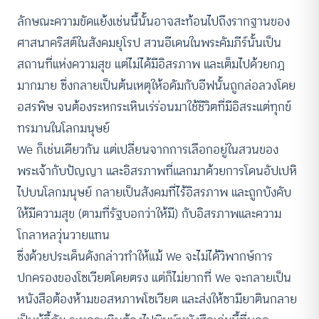
ลักษณะความขัดแย้งเช่นนี้นั้นอาจสะท้อนไปถึงรากฐานของ
ศาสนาคริสต์ในสังคมยุโรป สวนอีเดนในพระคัมภีร์นั้นเป็น
สถานที่แห่งความสุข แต่ไม่ได้มีอิสรภาพ และเต็มไปด้วยกฎ
มากมาย ซึ่งกลายเป็นต้นเหตุให้อดัมกับอีฟนั้นถูกล่อลวงโดย
อสรพิษ จนต้องระหกระเหินเร่ร่อนมาใช้ชีวิตที่มีอิสระแต่ทุกข์
ทรมานในโลกมนุษย์
We ก็เช่นเดียวกัน แต่เปลี่ยนจากการเลือกอยู่ในสวนของ
พระเจ้ากับปัญญา และอิสรภาพที่แลกมาด้วยการโดนอัปเปหิ
ไปบนโลกมนุษย์ กลายเป็นสังคมที่ไร้อิสรภาพ และถูกบังคับ
ให้มีความสุข (ตามที่รัฐบอกว่าให้มี) กับอิสรภาพและความ
โกลาหลวุ่นวายแทน
ซึ่งด้วยประเด็นดังกล่าวทำให้แม้ We จะไม่ได้วิพากษ์การ
ปกครองของโซเวียตโดยตรง แต่ก็ไม่ยากที่ We จะกลายเป็น
หนังสือต้องห้ามขอสหภาพโซเวียต และส่งให้ซามียาตินกลาย