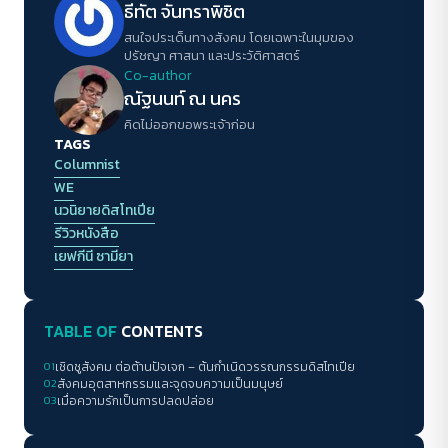
ธีทัต จันทราพิชิต
สนใจประเด็นทางสังคม โดยเฉพาะในมุมของ
ปรัชญา ศาสนา และประวัติศาสตร์
Co-author
ณัฐนนท์ ณ นคร
คิดไม่ออกขอพระเจ้าก่อน
TAGS
Columnist
WE
นวนิยายดิสโทเปีย
รีวิวหนังสือ
เยฟกีนี ซามียา
TABLE OF
CONTENTS
01
เชิดชูสังคม ต่อต้านปัจเจก – ต้นกำเนิดวรรณกรรมดิสโทเปีย
02
สังคมอุตสาหกรรมและจุดจบความเป็นมนุษย์
03
เมื่อความรักเป็นการปลดปล่อย