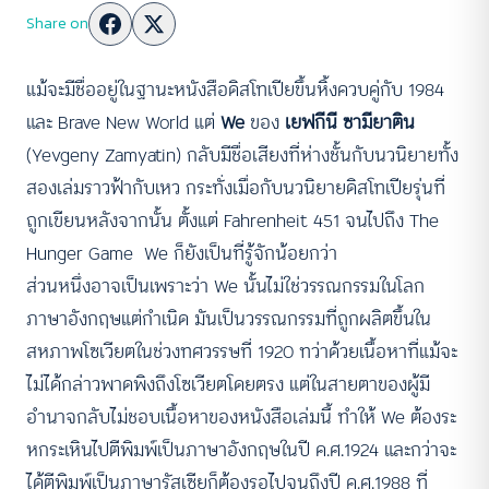
Share on
แม้จะมีชื่ออยู่ในฐานะหนังสือดิสโทเปียขึ้นหิ้งควบคู่กับ 1984
และ Brave New World แต่
We
ของ
เยฟกีนี ซามียาติน
(Yevgeny Zamyatin) กลับมีชื่อเสียงที่ห่างชั้นกับนวนิยายทั้ง
สองเล่มราวฟ้ากับเหว กระทั่งเมื่อกับนวนิยายดิสโทเปียรุ่นที่
ถูกเขียนหลังจากนั้น ตั้งแต่ Fahrenheit 451 จนไปถึง The
Hunger Game We ก็ยังเป็นที่รู้จักน้อยกว่า
ส่วนหนึ่งอาจเป็นเพราะว่า We นั้นไม่ใช่วรรณกรรมในโลก
ภาษาอังกฤษแต่กำเนิด มันเป็นวรรณกรรมที่ถูกผลิตขึ้นใน
สหภาพโซเวียตในช่วงทศวรรษที่ 1920 ทว่าด้วยเนื้อหาที่แม้จะ
ไม่ได้กล่าวพาดพิงถึงโซเวียตโดยตรง แต่ในสายตาของผู้มี
อำนาจกลับไม่ชอบเนื้อหาของหนังสือเล่มนี้ ทำให้ We ต้องระ
หกระเหินไปตีพิมพ์เป็นภาษาอังกฤษในปี ค.ศ.1924 และกว่าจะ
ได้ตีพิมพ์เป็นภาษารัสเซียก็ต้องรอไปจนถึงปี ค.ศ.1988 ที่