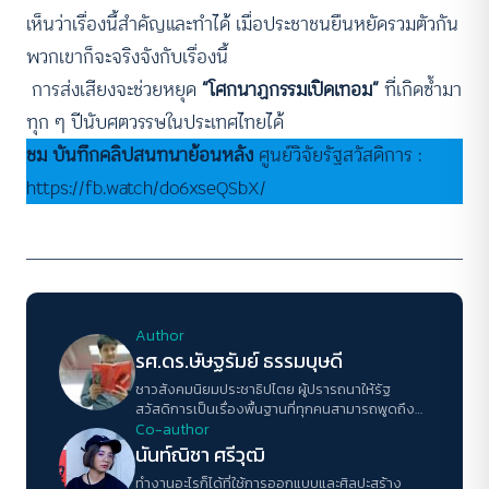
เห็นว่าเรื่องนี้สำคัญและทำได้ เมื่อประชาชนยืนหยัดรวมตัวกัน
พวกเขาก็จะจริงจังกับเรื่องนี้
การส่งเสียงจะช่วยหยุด
“โศกนาฏกรรมเปิดเทอม”
ที่เกิดซ้ำมา
ทุก ๆ ปีนับศตวรรษในประเทศไทยได้
ชม บันทึกคลิปสนทนาย้อนหลัง
ศูนย์วิจัยรัฐสวัสดิการ :
https://fb.watch/do6xseQSbX/
Author
รศ.ดร.ษัษฐรัมย์ ธรรมบุษดี
ชาวสังคมนิยมประชาธิปไตย ผู้ปรารถนาให้รัฐ
สวัสดิการเป็นเรื่องพื้นฐานที่ทุกคนสามารถพูดถึง
อธิบายและเรียกร้องได้
Co-author
นันท์ณิชา ศรีวุฒิ
ทำงานอะไรก็ได้ที่ใช้การออกแบบและศิลปะสร้าง