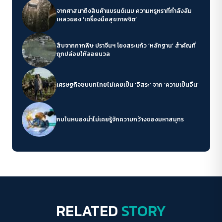
จากศาสนาถึงสินค้าแบรนด์เนม ความหรูหราที่กำลังล้ม
เหลวของ ‘เครื่องมือสุขภาพจิต’
สืบจากกากพิษ ปราจีนฯ โยงสระแก้ว ‘หลักฐาน’ สำคัญที่
ถูกปล่อยให้ลอยนวล
เศรษฐกิจชนบทไทยไม่เคยเป็น ‘อิสระ’ จาก ‘ความเป็นอื่น’
กบในหนองน้ำไม่เคยรู้จักความกว้างของมหาสมุทร
RELATED
STORY
Conflict Resolution