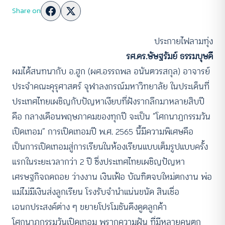
Share on
ประกายไฟลามทุ่ง
รศ.ดร.ษัษฐรัมย์ ธรรมบุษดี
ผมได้สนทนากับ อ.ฮูก (ผศ.อรรถพล อนันตวรสกุล) อาจารย์
ประจำคณะคุรุศาสตร์ จุฬาลงกรณ์มหาวิทยาลัย ในประเด็นที่
ประเทศไทยเผชิญกับปัญหาเงียบที่ฝังรากลึกมาหลายสิบปี
คือ กลางเดือนพฤษภาคมของทุกปี จะเป็น “โศกนาฏกรรมวัน
เปิดเทอม” การเปิดเทอมปี พ.ศ. 2565 นี้มีความพิเศษคือ
เป็นการเปิดเทอมสู่การเรียนในห้องเรียนแบบเต็มรูปแบบครั้ง
แรกในระยะเวลากว่า 2 ปี ซึ่งประเทศไทยเผชิญปัญหา
เศรษฐกิจถดถอย ว่างงาน เงินเฟ้อ บัณฑิตจบใหม่ตกงาน พ่อ
แม่ไม่มีเงินส่งลูกเรียน โรงรับจำนำแน่นขนัด สินเชื่อ
เอนกประสงค์ต่าง ๆ ขยายโปรโมชันดึงดูดลูกค้า
โศกนาฏกรรมวันเปิดเทอม พรากความฝัน ที่มีหลายคนตก