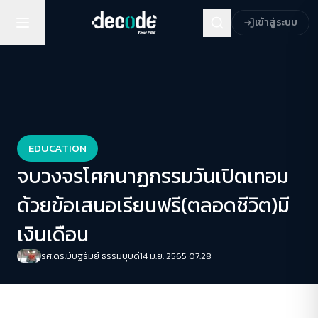
เข้าสู่ระบบ
EDUCATION
จบวงจรโศกนาฏกรรมวันเปิดเทอม
ด้วยข้อเสนอเรียนฟรี(ตลอดชีวิต)มี
เงินเดือน
รศ.ดร.ษัษฐรัมย์ ธรรมบุษดี
14 มิ.ย. 2565 07:28