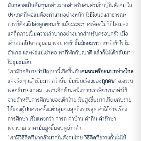
มันกลายเป็นต้นทุนอย่างมากสำหรับคนส่วนใหญ่ในสังคม ใน
ประเทศที่พ่อแม่ต้องทำงานอย่างหนัก ไม่มีขนส่งสาธารณะ
การที่ต้องไปส่งลูกตอนเช้าแม้จะระยะทางเพียงไม่กี่กิโลเมตร
แต่ก็กลายเป็นความลำบากอย่างมากสำหรับครอบครัว เมื่อ
เด็กออกไปจากชุมชน พอย่างเข้าชั้นมัธยมพวกเขาก็เข้าไปใน
อำเภอ และพ่อแม่เช่าหอ หาที่พักกับญาติ แล้วก็ไม่ได้กลับมา
ในชุมชนอีก
“เรามักอธิบายว่าปัญหานี้เกิดขึ้นกับ
คนจนหรือชนบทห่างไกล
แต่จริง ๆ แล้วมันมากกว่านั้น มันเป็นเรื่องของ
ทุกคน
” อ.อรรถ
พลอธิบายแก่ผม เพราะอีกด้านหนึ่งหากเราพิจารณาค่าใช้
จ่ายสำหรับการศึกษาของเด็กไทย มันสูงขึ้นมากเทียบกับราย
ได้ของผู้ปกครองตั้งแต่กลุ่มจนสุดถึงรวยสุด ค่าใช้จ่ายเรื่อง
การศึกษา เริ่มแพงกว่า ค่ารถ ค่าบ้าน ค่ากิน ค่ารักษา
พยาบาล ราคามันสูงขึ้นจนดูน่ากลัว
“เรามีวิธีคิดที่น่ากลัวมากในสังคมไทย วิธีคิดที่ขวางกั้นไม่ให้