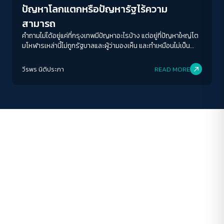
ปัญหาโลกแตกหรือปัญหารัฐไร้ความ
ระยะห่างข้อความ
สามารถ
ปกติ
มาก
มากที่สุด
คำถามไม่ได้อยู่แค่ที่กรุงเทพมีปัญหาอะไรบ้าง แต่อยู่ที่ปัญหาใหญ่โต
มโหฬารเหล่านี้ไม่ถูกรัฐบาลและผู้ว่ามองเห็น และทำเหมือนไม่เป็น
ปัญหาต่างหาก
ปรับสีสำหรับตาบอดสี
วีรพร นิติประภา
READ MORE
ปิด
Protan
Deutan
Tritan
คอนทราสต์สูง
โหมดขาวดำ
ฟอนต์อ่านง่าย
เน้นลิงก์
เน้นกรอบ Focus