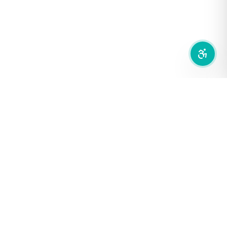
ซ่อนรูปภาพ
ลดการเคลื่อนไหว
สำนักเครือข่ายสื่อสาธารณะ
องค์การกระจายเสียงและแพร่ภาพสาธารณะแห่งประเทศไทย (THAI
PBS)
PRIVACY POLICY
/
TERM OF USE
รู้จัก DE/CODE
DE/CODE คือใคร
ติดต่อเรา
FOLLOW DE/CODE