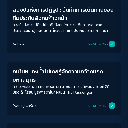
สองปีแห่งการปฏิรูป : บันทึกการเดินทางของ
ทีมประกันสังคมก้าวหน้า
สองปีแห่งการปฏิรูปประกันสังคมไทย การเดินทางของภาค
ประชาชนและผู้ประกันตน ที่หวังว่าจะเห็นประกันสังคมที่ก้าวหน้า
พร้อมสังคมที่ก้าวไปสู่รัฐสวัสดิการ
Author
READ MORE
Columnist
กบในหนองน้ำไม่เคยรู้จักความกว้างของ
มหาสมุทร
กว้างเพียงกะลา แคบเพียงกะลา น่าขบขัน... กวีนิพนธ์ ลำดับที่ 28
ของ ด๊ะ โรสนี นูรฟารีดาในคอลัมน์ The Passenger
ACCESS
IBILITY
โรสนี นูรฟารีดา
READ MORE
Columnist
ขนาดตัวอักษร
A-
A
A+
A++