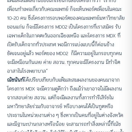
แฟ้มสะสมผลงานของนักเรียนทั้งสองโครงการว่า “เรากับ
เพื่อนทำเพจเกี่ยวกับคณะแพทย์ ก็จะเห็นพอร์ตเพื่อนในคณะ
10-20 คน ซึ่งโครงการรอบพอร์ตของคณะแพทย์มหาวิทยาลัย
ขอนแก่น ก็จะมีโครงการ MD02 เป็นโครงการที่เราสมัคร รับ
เฉพาะเด็กในภาคตะวันออกเฉียงเหนือ และโครงการ MDX ที่
เปิดรับเด็กจากทั่วประเทศ พอมีการแบ่งแบบนี้ก็ค่อนข้าง
ชัดเจนอยู่แล้ว พอร์ตของ MD02 ก็มีความอยู่ในกรอบทุกคน
จะมีเหมือนกันเลย ค่าย สอวน. ทุกคนจะมีโครงงาน มีทำจิต
อาสาในโรงพยาบาล”
ณัชนันท์
ได้เปรียบเทียบกับแฟ้มสะสมผลงานของคนมาจาก
โครงการ MDX จะมีความดูดีกว่า ถึงแม้ว่าเขาอาจไม่มีผลงาน
จากสอบค่าย สอวน. แต่ก็จะมีผลงานทั้งการทำรีเสิร์ชใน
มหาวิทยาลัยร่วมกับอาจารย์ หรือบางคนได้เป็นทูตหรือ
ประธานในหน่วยงานต่าง ๆ ซึ่งหากเป็นคนที่อยู่ในต่างจังหวัด
และมีฐานะปานกลางหรือน้อย จะสามารถทำสิ่งเหล่านี้ที่ณัช