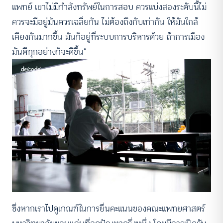
แพทย์ เขาไม่มีกำลังทรัพย์ในการสอบ ควรแบ่งสองระดับนี้ไม่
ควรจะมีอยู่มันควรเฉลี่ยกัน ไม่ต้องถึงกับเท่ากัน ให้มันใกล้
เคียงกันมากขึ้น มันก็อยู่ที่ระบบการบริหารด้วย ถ้าการเมือง
มันดีทุกอย่างก็จะดีขึ้น”
ซึ่งหากเราไปดูเกณฑ์ในการยื่นคะแนนของคณะแพทยศาสตร์