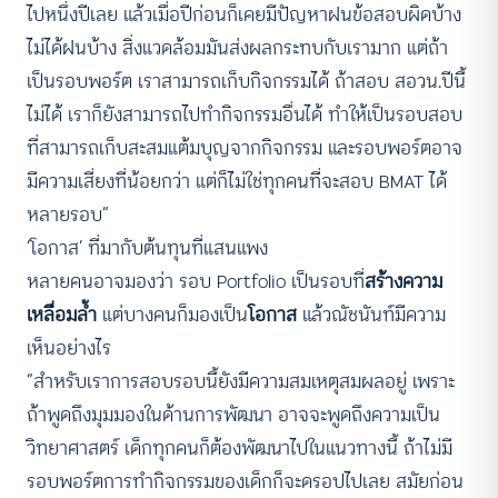
ไปหนึ่งปีเลย แล้วเมื่อปีก่อนก็เคยมีปัญหาฝนข้อสอบผิดบ้าง
ไม่ได้ฝนบ้าง สิ่งแวดล้อมมันส่งผลกระทบกับเรามาก แต่ถ้า
เป็นรอบพอร์ต เราสามารถเก็บกิจกรรมได้ ถ้าสอบ สอวน.ปีนี้
ไม่ได้ เราก็ยังสามารถไปทำกิจกรรมอื่นได้ ทำให้เป็นรอบสอบ
ที่สามารถเก็บสะสมแต้มบุญจากกิจกรรม และรอบพอร์ตอาจ
มีความเสี่ยงที่น้อยกว่า แต่ก็ไม่ใช่ทุกคนที่จะสอบ BMAT ได้
หลายรอบ”
‘โอกาส’ ที่มากับต้นทุนที่แสนแพง
หลายคนอาจมองว่า รอบ Portfolio เป็นรอบที่
สร้างความ
เหลื่อมล้ำ
แต่บางคนก็มองเป็น
โอกาส
แล้วณัชนันท์มีความ
เห็นอย่างไร
“สำหรับเราการสอบรอบนี้ยังมีความสมเหตุสมผลอยู่ เพราะ
ถ้าพูดถึงมุมมองในด้านการพัฒนา อาจจะพูดถึงความเป็น
วิทยาศาสตร์ เด็กทุกคนก็ต้องพัฒนาไปในแนวทางนี้ ถ้าไม่มี
รอบพอร์ตการทำกิจกรรมของเด็กก็จะดรอปไปเลย สมัยก่อน