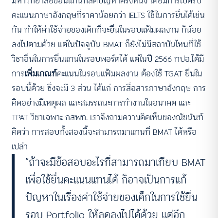
มหาวิทยาลัยขอนแก่นที่ลดปัญหาครึ่งหนึ่ง โดยมีการเปิดรับ
คะแนนภาษาอังกฤษที่ราคาน้อยกว่า IELTS ใช้ในการยื่นได้เช่น
กัน ทำให้ค่าใช้จ่ายของเด็กที่จะยื่นในรอบแฟ้มผลงาน ก็น้อย
ลงไปตามด้วย แต่ในปัจจุบัน BMAT ก็ยังไม่มีสถาบันไหนที่ใช้
วิชาอื่นในการยื่นแทนในรอบพอร์ตได้ แต่ในปี 2566 ทปอ.ได้มี
การ
เพิ่มเกณฑ์
คะแนนในรอบแฟ้มผลงาน ต้องใช้ TGAT ยื่นใน
รอบนี้ด้วย ซึ่งจะมี 3 ส่วน ได้แก่ การสื่อสารภาษาอังกฤษ การ
คิดอย่างมีเหตุผล และสมรรถนะการทำงานในอนาคต และ
TPAT วิชาเฉพาะ กสพท. เราจึงถามความคิดเห็นของณัชนันท์
คิดว่า การสอบทั้งสองนี้จะสามารถมาแทนที่ BMAT ได้หรือ
เปล่า
“ถ้าจะมีข้อสอบอะไรที่สามารถมาเทียบ BMAT
เพื่อใช้ยื่นคะแนนแทนได้ ก็อาจเป็นการแก้
ปัญหาในเรื่องค่าใช้จ่ายของเด็กในการใช้ยื่น
รอบ Portfolio ให้ลดลงไปได้ด้วย แต่อีก