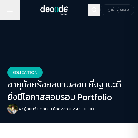
เข้าสู่ระบบ
EDUCATION
อายุน้อยร้อยสนามสอบ ยิ่งฐานะดี
ยิ่งมีโอกาสสอบรอบ Portfolio
วิชญ์ช​นนท์​ ปิติ​ชัย​ธ​นา​โชติ​
27 ก.ย. 2565 08:00