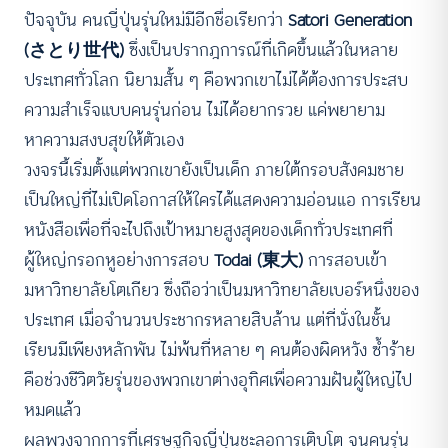
ปัจจุบัน คนญี่ปุ่นรุ่นใหม่มีอีกชื่อเรียกว่า
Satori Generation
(さとり世代)
ซึ่งเป็นปรากฎการณ์ที่เกิดขึ้นแล้วในหลาย
ประเทศทั่วโลก นิยามสั้น ๆ คือพวกเขาไม่ได้ต้องการประสบ
ความสำเร็จแบบคนรุ่นก่อน ไม่ได้อยากรวย แค่พยายาม
หาความสงบสุขให้ตัวเอง
วงจรนี้เริ่มตั้งแต่พวกเขายังเป็นเด็ก ภายใต้กรอบสังคมชาย
เป็นใหญ่ที่ไม่เปิดโอกาสให้ใครได้แสดงความอ่อนแอ การเรียน
หนังสือเพื่อที่จะไปถึงเป้าหมายสูงสุดของเด็กทั่วประเทศที่
ผู้ใหญ่กรอกหูอย่างการสอบ
Todai
(東大)
การสอบเข้า
มหาวิทยาลัยโตเกียว ซึ่งถือว่าเป็นมหาวิทยาลัยเบอร์หนึ่งของ
ประเทศ เมื่อจำนวนประชากรหลายสิบล้าน แต่ที่นั่งในชั้น
เรียนมีเพียงหลักพัน ไม่พ้นที่หลาย ๆ คนต้องผิดหวัง ซ้ำร้าย
คือช่วงชีวิตวัยรุ่นของพวกเขาต่างอุทิศเพื่อความฝันผู้ใหญ่ไป
หมดแล้ว
ผลพวงจากการที่เศรษฐกิจญี่ปุ่นชะลอการเติบโต จนคนรุ่น