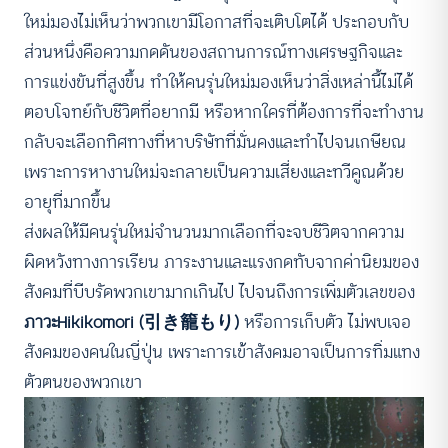
ใหม่มองไม่เห็นว่าพวกเขามีโอกาสที่จะเติบโตได้ ประกอบกับ
ส่วนหนึ่งคือความกดดันของสถานการณ์ทางเศรษฐกิจและ
การแข่งขันที่สูงขึ้น ทำให้คนรุ่นใหม่มองเห็นว่าสิ่งเหล่านี้ไม่ได้
ตอบโจทย์กับชีวิตที่อยากมี หรือหากใครที่ต้องการที่จะทำงาน
กลับจะเลือกทิศทางที่หาบริษัทที่มั่นคงและทำไปจนเกษียณ
เพราะการหางานใหม่จะกลายเป็นความเสี่ยงและทวีคูณด้วย
อายุที่มากขึ้น
ส่งผลให้มีคนรุ่นใหม่จำนวนมากเลือกที่จะจบชีวิตจากความ
ผิดหวังทางการเรียน ภาระงานและแรงกดทับจากค่านิยมของ
สังคมที่บีบรัดพวกเขามากเกินไป ไปจนถึงการเพิ่มตัวเลขของ
ภาวะHikikomori (引き籠もり)
หรือการเก็บตัว ไม่พบเจอ
สังคมของคนในญี่ปุ่น เพราะการเข้าสังคมอาจเป็นการทิ่มแทง
ตัวตนของพวกเขา