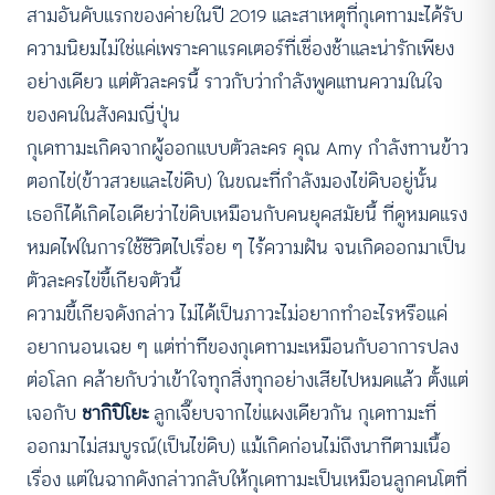
สามอันดับแรกของค่ายในปี 2019 และสาเหตุที่กุเดทามะได้รับ
ความนิยมไม่ใช่แค่เพราะคาแรคเตอร์ที่เชื่องช้าและน่ารักเพียง
อย่างเดียว แต่ตัวละครนี้ ราวกับว่ากำลังพูดแทนความในใจ
ของคนในสังคมญี่ปุ่น
กุเดทามะเกิดจากผู้ออกแบบตัวละคร คุณ Amy กำลังทานข้าว
ตอกไข่(ข้าวสวยและไข่ดิบ) ในขณะที่กำลังมองไข่ดิบอยู่นั้น
เธอก็ได้เกิดไอเดียว่าไข่ดิบเหมือนกับคนยุคสมัยนี้ ที่ดูหมดแรง
หมดไฟในการใช้ชีวิตไปเรื่อย ๆ ไร้ความฝัน จนเกิดออกมาเป็น
ตัวละครไข่ขี้เกียจตัวนี้
ความขี้เกียจดังกล่าว ไม่ได้เป็นภาวะไม่อยากทำอะไรหรือแค่
อยากนอนเฉย ๆ แต่ท่าทีของกุเดทามะเหมือนกับอาการปลง
ต่อโลก คล้ายกับว่าเข้าใจทุกสิ่งทุกอย่างเสียไปหมดแล้ว ตั้งแต่
เจอกับ
ชากิปิโยะ
ลูกเจี๊ยบจากไข่แผงเดียวกัน กุเดทามะที่
ออกมาไม่สมบูรณ์(เป็นไข่ดิบ) แม้เกิดก่อนไม่ถึงนาทีตามเนื้อ
เรื่อง แต่ในฉากดังกล่าวกลับให้กุเดทามะเป็นเหมือนลูกคนโตที่