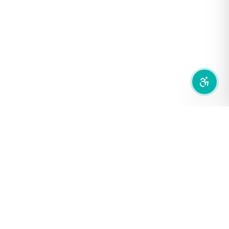
เน้นกรอบ Focus
ซ่อนรูปภาพ
ลดการเคลื่อนไหว
สำนักเครือข่ายสื่อสาธารณะ
องค์การกระจายเสียงและแพร่ภาพสาธารณะแห่งประเทศไทย (THAI
PBS)
PRIVACY POLICY
/
TERM OF USE
รู้จัก DE/CODE
DE/CODE คือใคร
ติดต่อเรา