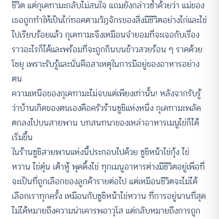
ชีวิต แต่กุเดทามะกลับไม่สนใจ แถมยังกล่าวซ้ำด้วยว่า แม่ของ
เธอถูกทำให้เป็นไก่ทอดตามวัฏจักรของสิ่งมีชีวิตอย่างไก่และไข่
ไปเรียบร้อยแล้ว กุเดทามะจึงเหมือนจำยอมที่จะเจอกับเรื่อง
ราวอะไรก็ได้และพร้อมที่จะถูกกินบนข้าวสวยร้อน ๆ ราดด้วย
โชยุ เพราะรับรู้และนั่นคือสาเหตุในการมีอยู่ของอาหารอย่าง
ตน
ความเหนือของกุเดทามะไม่จบแต่เพียงเท่านั้น! หลังจากรับรู้
ว่าบ้านเกิดของตนเองคือครัวร้านซูชิแห่งหนึ่ง กุเดทามะพลัด
ตกลงไปบนสายพาน บทสนทนาของเหล่าอาหารเมนูไข่ก็ได้
เริ่มขึ้น
ในร้านซูชิสายพานแห่งนี้ประกอบไปด้วย ซูชิหน้าไข่กุ้ง ไข่
หวาน ไข่ตุ๋น เต้าหู้ พุดดิ้งไข่ ทุกเมนูอาหารต่างมีชีวิตอยู่เพื่อที่
จะเป็นที่ถูกเลือกของลูกค้ารายต่อไป แต่เหมือนชีวิตจะไม่ได้
เลือกเราทุกครั้ง เหมือนกับซูชิหน้าไข่หวาน ที่การอยู่นานที่สุด
ไม่ได้หมายถึงความน่าเคารพอาวุโส แต่กลับหมายถึงการถูก