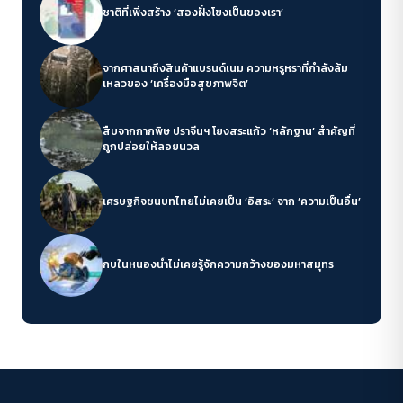
ชาติที่เพิ่งสร้าง ‘สองฝั่งโขงเป็นของเรา’
จากศาสนาถึงสินค้าแบรนด์เนม ความหรูหราที่กำลังล้ม
เหลวของ ‘เครื่องมือสุขภาพจิต’
สืบจากกากพิษ ปราจีนฯ โยงสระแก้ว ‘หลักฐาน’ สำคัญที่
ถูกปล่อยให้ลอยนวล
เศรษฐกิจชนบทไทยไม่เคยเป็น ‘อิสระ’ จาก ‘ความเป็นอื่น’
กบในหนองน้ำไม่เคยรู้จักความกว้างของมหาสมุทร