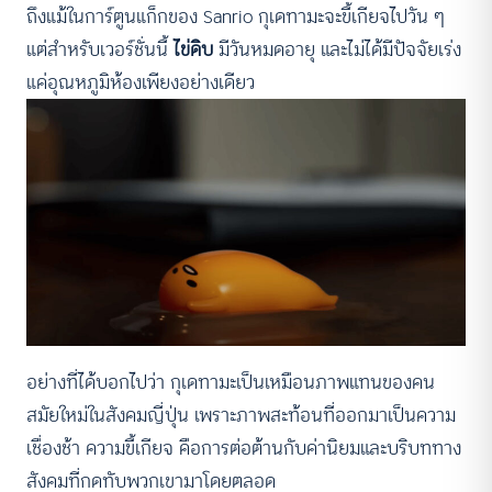
ถึงแม้ในการ์ตูนแก็กของ Sanrio กุเดทามะจะขี้เกียจไปวัน ๆ
แต่สำหรับเวอร์ชั่นนี้
ไข่ดิบ
มีวันหมดอายุ และไม่ได้มีปัจจัยเร่ง
แค่อุณหภูมิห้องเพียงอย่างเดียว
อย่างที่ได้บอกไปว่า กุเดทามะเป็นเหมือนภาพแทนของคน
สมัยใหม่ในสังคมญี่ปุ่น เพราะภาพสะท้อนที่ออกมาเป็นความ
เชื่องช้า ความขี้เกียจ คือการต่อต้านกับค่านิยมและบริบททาง
สังคมที่กดทับพวกเขามาโดยตลอด