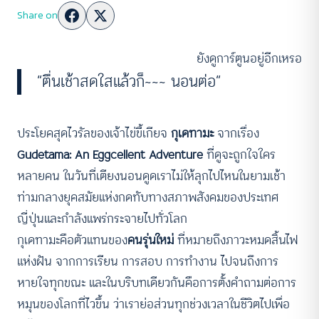
Share on
ยังดูการ์ตูนอยู่อีกเหรอ
“ตื่นเช้าสดใสแล้วก็~~~ นอนต่อ”
ประโยคสุดไวรัลของเจ้าไข่ขี้เกียจ
กุเดทามะ
จากเรื่อง
Gudetama: An Eggcellent Adventure
ที่ดูจะถูกใจใคร
หลายคน ในวันที่เตียงนอนดูดเราไม่ให้ลุกไปไหนในยามเช้า
ท่ามกลางยุคสมัยแห่งกดทับทางสภาพสังคมของประเทศ
ญี่ปุ่นและกำลังแพร่กระจายไปทั่วโลก
กุเดทามะคือตัวแทนของ
คนรุ่นใหม่
ที่หมายถึงภาวะหมดสิ้นไฟ
แห่งฝัน จากการเรียน การสอบ การทำงาน ไปจนถึงการ
หายใจทุกขณะ และในบริบทเดียวกันคือการตั้งคำถามต่อการ
หมุนของโลกที่ไวขึ้น ว่าเราย่อส่วนทุกช่วงเวลาในชีวิตไปเพื่อ