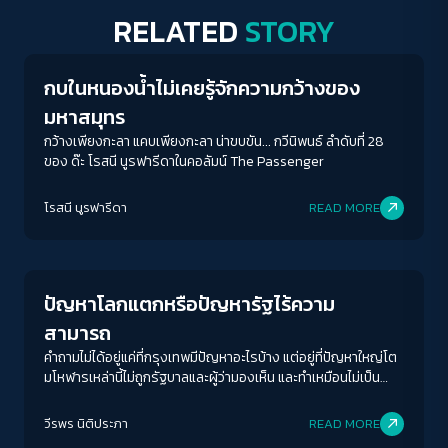
RELATED
STORY
Columnist
กบในหนองน้ำไม่เคยรู้จักความกว้างของ
มหาสมุทร
กว้างเพียงกะลา แคบเพียงกะลา น่าขบขัน... กวีนิพนธ์ ลำดับที่ 28
ของ ด๊ะ โรสนี นูรฟารีดาในคอลัมน์ The Passenger
โรสนี นูรฟารีดา
READ MORE
Columnist
ปัญหาโลกแตกหรือปัญหารัฐไร้ความ
สามารถ
คำถามไม่ได้อยู่แค่ที่กรุงเทพมีปัญหาอะไรบ้าง แต่อยู่ที่ปัญหาใหญ่โต
มโหฬารเหล่านี้ไม่ถูกรัฐบาลและผู้ว่ามองเห็น และทำเหมือนไม่เป็น
ปัญหาต่างหาก
ACCESS
IBILITY
วีรพร นิติประภา
READ MORE