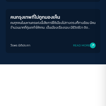
Columnist
ขนาดตัวอักษร
A-
A
A+
A++
คนกรุงเทพที่ไม่ถูกมองเห็น
ระยะห่างข้อความ
คนทุกคนในมหานครแห่งนี้เสียภาษีให้เมืองไม่ทางตรงก็ทางอ้อม มีคน
จำนวนมากที่ทุ่มเททำให้กทม. เป็นเมืองเรืองรอง มีชีวิตชีวา ติด
ปกติ
มาก
มากที่สุด
อันดับเมืองน่าอยู่ เป็นเมืองสุดสวย แต่กลับกลายเป็นผู้รองรับ
สารพัดปัญหาของเมืองเอาไว้เต็ม ๆ โดยไม่เคยถูกมองเห็น
ปรับสีสำหรับตาบอดสี
วีรพร นิติประภา
READ MORE
ปิด
Protan
Deutan
Tritan
คอนทราสต์สูง
โหมดขาวดำ
ฟอนต์อ่านง่าย
เน้นลิงก์