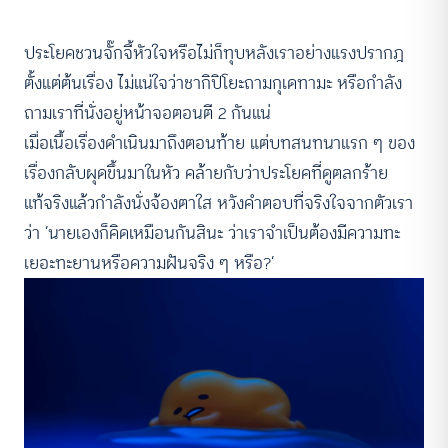
ประโยคชวนจั๊กจี้หัวใจหรือไม่ก็ทุบหลังเราอย่างแรงปรากฎ
ตั้งแต่ต้นเรื่อง ไม่แน่ใจว่าชากิปิโยะถามกุเดทามะ หรือกำลัง
ถามเราที่นั่งอยู่หน้าจอตอนตี 2 กันแน่
เมื่อเนื้อเรื่องดำเนินมาถึงตอนท้าย แต่บทสนทนาแรก ๆ ของ
เรื่องกลับผุดขึ้นมาในหัว คล้ายกับว่าประโยคที่ดูตลกร้าย
แท้จริงแล้วกำลังนั่งจ้องตาใส หวังคำตอบที่จริงใจจากตัวเรา
ว่า ‘นายเองก็คิดเหมือนกันสินะ ว่าเราจำเป็นต้องมีความทะ
เยอะทะยานหรือความฝันจริง ๆ หรือ?’