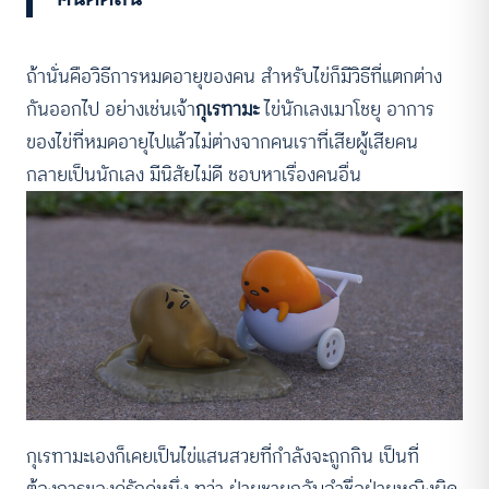
ถ้านั่นคือวิธีการหมดอายุของคน สำหรับไข่ก็มีวิธีที่แตกต่าง
กันออกไป อย่างเช่นเจ้า
กุเรทามะ
ไข่นักเลงเมาโชยุ อาการ
ของไข่ที่หมดอายุไปแล้วไม่ต่างจากคนเราที่เสียผู้เสียคน
กลายเป็นนักเลง มีนิสัยไม่ดี ชอบหาเรื่องคนอื่น
กุเรทามะเองก็เคยเป็นไข่แสนสวยที่กำลังจะถูกกิน เป็นที่
ต้องการของคู่รักคู่หนึ่ง ทว่า ฝ่ายชายกลับจำชื่อฝ่ายหญิงผิด