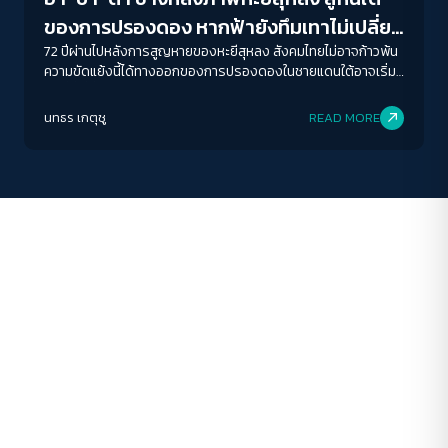
ระยะห่างข้อความ
ของการปรองดอง หากฟ้ายังทึมเทาไม่เปลี่ยน
ปกติ
มาก
มากที่สุด
สี
72 ปีผ่านไปหลังการสูญหายของหะยีสุหลง สังคมไทยไม่อาจก้าวพ้น
ความขัดแย้งนี้ได้ทางออกของการปรองดองในชายแดนใต้อาจเริ่ม
ต้นที่นี่ ที่ซึ่งรัฐไทยจะยอมรับความหลากหลาย และอัตลักษณ์ของ
ปรับสีสำหรับตาบอดสี
ผู้คนในฐานะมนุษย์ไม่ใช่ภัยคุกคามของรัฐ
นทธร เกตุชู
READ MORE
ปิด
Protan
Deutan
Tritan
คอนทราสต์สูง
โหมดขาวดำ
ฟอนต์อ่านง่าย
เน้นลิงก์
เน้นกรอบ Focus
ซ่อนรูปภาพ