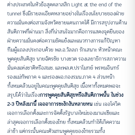
ต่างประเทศในหัวข้อสุดคลาสสิก Light at the end of the
tunnel ซึ่งมีรายละเอียดหลายอย่างในเรื่องนโยบายของฝ่าย
ความมั่นคงต่อสามจังหวัดชายแดนภาคใต้ มีการสรุปงานด้าน
สันติภาพที่ผ่านมา สิ่งที่น่าสนใจมากคือการแสดงจุดยืนของ
ฝ่ายความมั่นคงต่อความขัดแย้งและแนวทางการแก้ปัญหา
ทีมผู้แถลงประกอบด้วย พล.อ.วัลลภ รักเสนาะ หัวหน้าคณะ
พูดคุยสันติสุข นายฉัตรชัย บางชวด รองเลขาธิการสภาความ
มั่นคงแห่งชาติหรือสมช. และพล.ต.ปราโมทย์ พรหมอินทร์
รองแม่ทัพภาค 4 และรองผอ.กองรมน.ภาค 4 ส่วนหน้า
ทั้งหมดล้วนอยู่ในคณะพูดคุยสันติสุข เนื้อหาทั้งหมดพอจะ
สรุปได้ว่าในเรื่อง
การพูดคุยสันติสุขหรือสันติภาพนั้น ในช่วง
2-3 ปีหลังมานี้ เจออาการชะงักงันหลายหน
เช่น เจอโควิด
เจอการเลือกตั้งและการจัดตั้งรัฐบาลใหม่ของมาเลเซียและ
ล่าสุดเจอการเลือกตั้งของไทย ทั้งหมดล้วนทำให้เกิดความ
ล่าช้า แต่กระนั้นคณะตัวแทนพูดคุยของไทยรวมทั้ง