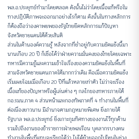
พล.อ.ประยุทธ์ทำมาโดยตลอด ดังนั้นไม่ว่าโดยเนื้อแท้หรือใน
ทางปฎิบัติภาพจะออกมาอย่างไรก็ตาม ดังนั้นในทางหลักการ
ก็ต้องถือว่าองคาพยพของรัฐไทยยึดหลักการแก้ปัญหา
จังหวัดชายแดนใต้ด้วยสันติ
ส่วนในด้านองค์ความรู้ หลังจากที่ย่ำอยู่กับความขัดแย้งนี้มา
นานเกือบ 20 ปี ก็เชื่อได้ว่าฝ่ายความมั่นคงของไทยโดยเฉพาะ
ทหารมีความรู้และความเข้าใจเรื่องของความขัดแย้งในพื้นที่
สามจังหวัดชายแดนภาคใต้มากกว่าเดิม คือเมื่อความขัดแย้ง
เริ่มเผยโฉมเมื่อเกือบ 20 ปีที่แล้วหลายเท่าตัว ไม่ว่าจะเรื่อง
เนื้อแท้ของปัญหาหรือผู้เล่นต่าง ๆ กลไกของทหารภายใต้
กอ.รมน.ภาค 4 ส่วนหน้าและกองทัพภาคที่ 4 ทำงานในพื้นที่
ต่อเนื่องยาวนาน มีอำนาจตามกฎหมายพิเศษ ยิ่งภายใต้
รัฐบาล พล.อ.ประยุทธ์ ยิ่งเกาะกุมทิศทางของงานไว้ทุกด้าน
รวมไปถึงงานของข้าราชการฝ่ายพลเรือน บุคลากรบางคน
ทำงานในพื้นที่แทบจะเรียกได้ว่า ไม่ได้ย้ายออกไปไหนในช่วง