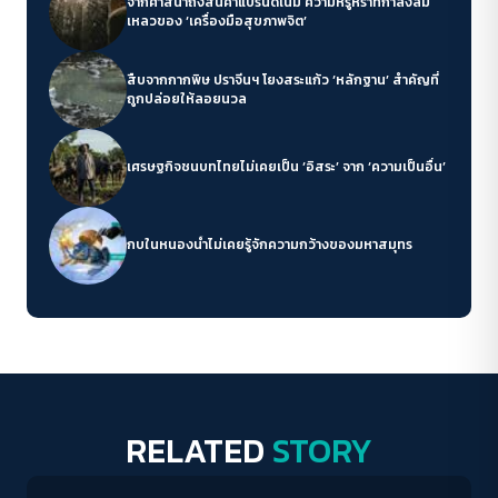
จากศาสนาถึงสินค้าแบรนด์เนม ความหรูหราที่กำลังล้ม
เหลวของ ‘เครื่องมือสุขภาพจิต’
สืบจากกากพิษ ปราจีนฯ โยงสระแก้ว ‘หลักฐาน’ สำคัญที่
ถูกปล่อยให้ลอยนวล
เศรษฐกิจชนบทไทยไม่เคยเป็น ‘อิสระ’ จาก ‘ความเป็นอื่น’
กบในหนองน้ำไม่เคยรู้จักความกว้างของมหาสมุทร
RELATED
STORY
Human Rights