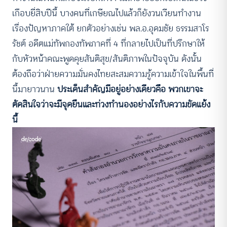
เกือบยี่สิบปีนี้ บางคนที่เกษียณไปแล้วก็ยังวนเวียนทำงาน
เรื่องปัญหาภาคใต้ ยกตัวอย่างเช่น พล.อ.อุดมชัย ธรรมสาโร
รัชต์ อดีตแม่ทัพกองทัพภาคที่ 4 ที่กลายไปเป็นที่ปรึกษาให้
กับหัวหน้าคณะพูดคุยสันติสุข/สันติภาพในปัจจุบัน ดังนั้น
ต้องถือว่าฝ่ายความมั่นคงไทยสะสมความรู้ความเข้าใจในพื้นที่
นี้มายาวนาน
ประเด็นสำคัญมีอยู่อย่างเดียวคือ พวกเขาจะ
ตัดสินใจว่าจะมีจุดยืนและท่วงทำนองอย่างไรกับความขัดแย้ง
นี้