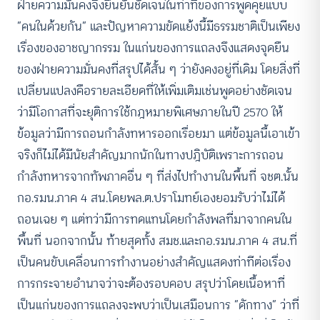
ฝ่ายความมั่นคงจึงยืนยันชัดเจนในท่าทีของการพูดคุยแบบ
“คนในด้วยกัน” และปัญหาความขัดแย้งนี้มีธรรมชาติเป็นเพียง
เรื่องของอาชญากรรม ในแก่นของการแถลงจึงแสดงจุดยืน
ของฝ่ายความมั่นคงที่สรุปได้สั้น ๆ ว่ายังคงอยู่ที่เดิม โดยสิ่งที่
เปลี่ยนแปลงคือรายละเอียดที่ให้เพิ่มเติมเช่นพูดอย่างชัดเจน
ว่ามีโอกาสที่จะยุติการใช้กฎหมายพิเศษภายในปี 2570 ให้
ข้อมูลว่ามีการถอนกำลังทหารออกเรื่อยมา แต่ข้อมูลนี้เอาเข้า
จริงก็ไม่ได้มีนัยสำคัญมากนักในทางปฎิบัติเพราะการถอน
กำลังทหารจากทัพภาคอื่น ๆ ที่ส่งไปทำงานในพื้นที่ จชต.นั้น
กอ.รมน.ภาค 4 สน.โดยพล.ต.ปราโมทย์เองยอมรับว่าไม่ได้
ถอนเฉย ๆ แต่ทว่ามีการทดแทนโดยกำลังพลที่มาจากคนใน
พื้นที่ นอกจากนั้น ท้ายสุดทั้ง สมช.และกอ.รมน.ภาค 4 สน.ที่
เป็นคนขับเคลื่อนการทำงานอย่างสำคัญแสดงท่าทีต่อเรื่อง
การกระจายอำนาจว่าจะต้องรอบคอบ สรุปว่าโดยเนื้อหาที่
เป็นแก่นของการแถลงจะพบว่าเป็นเสมือนการ “ดักทาง” ว่าที่