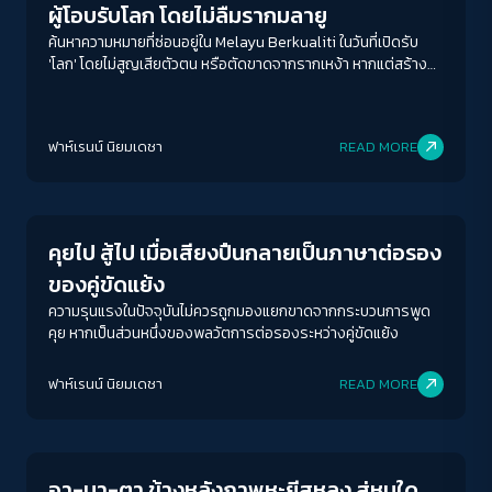
ผู้โอบรับโลก โดยไม่ลืมรากมลายู
ค้นหาความหมายที่ซ่อนอยู่ใน Melayu Berkualiti ในวันที่เปิดรับ
'โลก' โดยไม่สูญเสียตัวตน หรือตัดขาดจากรากเหง้า หากแต่สร้าง
ความหมายใหม่ให้กับสิ่งที่ตัวเองมีอยู่
ฟาห์เรนน์ นิยมเดชา
READ MORE
Peaceful
คุยไป สู้ไป เมื่อเสียงปืนกลายเป็นภาษาต่อรอง
ของคู่ขัดแย้ง
ความรุนแรงในปัจจุบันไม่ควรถูกมองแยกขาดจากกระบวนการพูด
คุย หากเป็นส่วนหนึ่งของพลวัตการต่อรองระหว่างคู่ขัดแย้ง
ACCESS
IBILITY
ฟาห์เรนน์ นิยมเดชา
READ MORE
Crack Politics
ขนาดตัวอักษร
A-
A
A+
A++
อา-บา-ตา ข้างหลังภาพหะยีสุหลง สู่หนใด