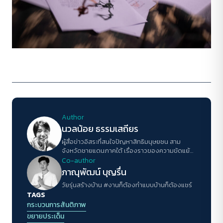
Author
นวลน้อย ธรรมเสถียร
ผู้สื่อข่าวอิสระที่สนใจปัญหาสิทธิมนุษยชน สาม
จังหวัดชายแดนภาคใต้ เรื่องราวของความขัดแย้ง
และการสร้างสันติภาพ
Co-author
ภาณุพัฒน์ บุญรื่น
วัยรุ่นสร้างบ้าน #งานก็ต้องทำแบบบ้านก็ต้องแชร์
TAGS
กระบวนการสันติภาพ
ขยายประเด็น