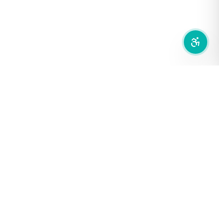
ลดการเคลื่อนไหว
สำนักเครือข่ายสื่อสาธารณะ
องค์การกระจายเสียงและแพร่ภาพสาธารณะแห่งประเทศไทย (THAI
PBS)
PRIVACY POLICY
/
TERM OF USE
รู้จัก DE/CODE
DE/CODE คือใคร
ติดต่อเรา
FOLLOW DE/CODE