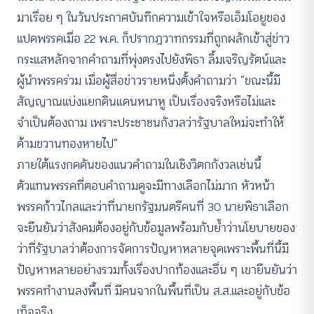
มาเรื่อย ๆ ในวันประกาศบันทึกความเข้าใจหรือเอ็มโอยูของ
แปดพรรคเมื่อ 22 พ.ค. ก็ปรากฎวาทกรรมที่ถูกผลักเข้าสู่ข่าว
กระแสหลักจากคำถามที่พุ่งตรงไปยังพิธา ลิ้มเจริญรัตน์และ
ผู้นำพรรคร่วม เมื่อผู้สื่อข่าวรายหนึ่งตั้งคำถามว่า “ขณะนี้มี
สัญญาณแบ่งแยกดินแดนหนาหู เป็นเรื่องจริงหรือไม่และ
จำเป็นต้องถาม เพราะประชาชนกังวลว่ารัฐบาลใหม่จะทำให้
ด้ามขวานทองหายไป”
ภายใต้แรงกดดันของแนวคำถามในเชิงวิตกกังวลเช่นนี้
ตัวแทนพรรคที่ตอบคำถามดูจะมีทางเลือกไม่มาก หัวหน้า
พรรคก้าวไกลและว่าที่นายกรัฐมนตรีคนที่ 30 นายพิธาเลือก
จะยืนยันว่าสังคมต้องอยู่กับข้อมูลพร้อมกับย้ำว่านโยบายของ
ว่าที่รัฐบาลว่าต้องการจัดการปัญหาหลายจุดเพราะพื้นที่นี้มี
ปัญหาหลายอย่างรวมทั้งเรื่องปากท้องและอื่น ๆ เขายืนยันว่า
พรรคทำงานลงพื้นที่ มีคนจากในพื้นที่เป็น ส.ส.และอยู่กับข้อ
เท็จจริง