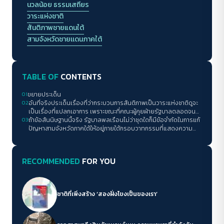
นวลน้อย ธรรมเสถียร
วาระแห่งชาติ
สันติภาพชายแดนใต้
สามจังหวัดชายเเดนภาคใต้
TABLE OF
CONTENTS
01
ขยายประเด็น
02
อันที่จริงประเด็นเรื่องที่ว่ากระบวนการสันติภาพเป็นวาระแห่งชาติดูจะ
เป็นเรื่องที่แปลกเอาการ เพราะขณะที่คณะผู้คุยฝ่ายรัฐบาลตลอดจน
03
สมช.ยืนยันว่าเรื่องนี้เป็นวาระแห่งชาติไปเรียบร้อยแล้วนั้น ฝ่ายภาค
ถ้าข้อสันนิษฐานนี้จริง รัฐบาลพลเรือนไม่ว่าชุดใดก็มีข้อจำกัดในการแก้
ประชาสังคมและบีอาร์เอ็นดูจะยังไม่เห็นว่าเรื่องนี้เป็นวาระแห่งชาติแต่
ปัญหาสามจังหวัดภาคใต้ให้อยู่ภายใต้กรอบวาทกรรมที่แสดงความ
อย่างใด หลายคนยังคงพูดเรื่องความจำเป็นที่จะต้องผลักดัน
หวาดกลัวจนเกินกว่าจะยอมรับความจริงบางอย่างได้ การจะผลักดัน
กระบวนการสันติภาพให้เป็นวาระแห่งชาติอยู่ เรื่องนี้ดูเหมือนว่า
หรือเปลี่ยนแปลงใด ๆ อาจจะต้องใช้เวลาเพื่อก่อร่างสร้างความรู้แก่
ต้องการความชัดเจน ถ้าไม่ใช่เรื่องรายละเอียดของการเป็นวาระแห่ง
สาธารณะ
RECOMMENDED
FOR YOU
ชาติ ก็ต้องถกกันว่าการเป็นวาระแห่งชาติโดยนัยของแต่ละฝ่ายจะต้อง
เป็นอย่างไร
ชาติที่เพิ่งสร้าง ‘สองฝั่งโขงเป็นของเรา’