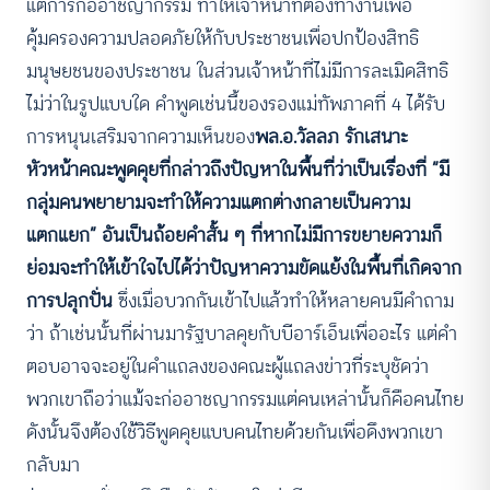
แต่การก่ออาชญากรรม ทำให้เจ้าหน้าที่ต้องทำงานเพื่อ
คุ้มครองความปลอดภัยให้กับประชาชนเพื่อปกป้องสิทธิ
มนุษยชนของประชาชน ในส่วนเจ้าหน้าที่ไม่มีการละเมิดสิทธิ
ไม่ว่าในรูปแบบใด คำพูดเช่นนี้ของรองแม่ทัพภาคที่ 4 ได้รับ
การหนุนเสริมจากความเห็นของ
พล.อ.วัลลภ รักเสนาะ
หัวหน้าคณะพูดคุยที่กล่าวถึงปัญหาในพื้นที่ว่าเป็นเรื่องที่
“มี
กลุ่มคนพยายามจะทำให้ความแตกต่างกลายเป็นความ
แตกแยก” อันเป็นถ้อยคำสั้น ๆ ที่หากไม่มีการขยายความก็
ย่อมจะทำให้เข้าใจไปได้ว่าปัญหาความขัดแย้งในพื้นที่เกิดจาก
การปลุกปั่น
ซึ่งเมื่อบวกกันเข้าไปแล้วทำให้หลายคนมีคำถาม
ว่า ถ้าเช่นนั้นที่ผ่านมารัฐบาลคุยกับบีอาร์เอ็นเพื่ออะไร แต่คำ
ตอบอาจจะอยู่ในคำแถลงของคณะผู้แถลงข่าวที่ระบุชัดว่า
พวกเขาถือว่าแม้จะก่ออาชญากรรมแต่คนเหล่านั้นก็คือคนไทย
ดังนั้นจึงต้องใช้วิธีพูดคุยแบบคนไทยด้วยกันเพื่อดึงพวกเขา
กลับมา