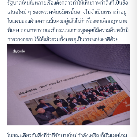
รัฐบาลใหม่ในหลายเรื่องดังกล่าวทำให้เห็นภาพว่าสิ่งที่เป็นข้อ
เสนอใหม่ ๆ ของพรรคพันธมิตรนั้นอาจไม่จำเป็นเพราะว่าอยู่
ในแผนของฝ่ายความมั่นคงอยู่แล้วไม่ว่าเรื่องยกเลิกกฎหมาย
พิเศษ ถอนทหาร ขณะที่กระบวนการพูดคุยก็มีความคืบหน้ามี
การวางกรอบไว้ให้แล้วรวมทั้งบรรจุเป็นวาระแห่งชาติด้วย
ในขณะเดียวกันสิ่งที่ว่าที่รัฐบาลใหม่กำลังเผชิญก็เริ่มเผยโฉม