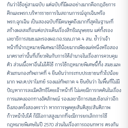
กันว่าใช้อยู่สามฉบับ แต่ฉบับที่มีผลอย่างมากคือกฎอัยการ
ศึกและพรก.บริหารราชการในสถานการณ์ฉุกเฉินหรือ
พรก.ฉุกเฉิน เป็นสองฉบับที่มีคนพูดถึงมากที่สุดในฐานะที่
สร้างผลสะเทือนต่อประเด็นเรื่องสิทธิมนุษยชน แต่ทั้งรอง
เลขาธิการสมช.และรองผอ.กอ.รมน.ภาค 4 สน. ย้ำว่าเจ้า
หน้าที่นำกฎหมายพิเศษมาใช้น้อยมากเพียงแค่หนึ่งหรือสอง
มาตราเท่านั้นที่เกี่ยวพันกับการให้อำนาจในเรื่องการควบคุม
ตัว ส่วนเนื้อหาอื่นไม่ได้ใช้ การใช้กฎหมายพิเศษนี้ทั้ง สมช.และ
ตัวแทนกองทัพภาคที่ 4 ยืนยันว่ากระทบประชาชนทั่วไปน้อย
มาก พล.ต.ปราโมทย์ รองแม่ทัพภาค 4 ยืนยันว่า ในพื้นที่ไม่มี
ปัญหาการละเมิดสิทธิโดยเจ้าหน้าที่ ไม่เคยมีการกดดันในเรื่อง
การแสดงออกทางอัตลักษณ์ รองเลขาธิการสมช.ยังกล่าวอีก
ถึงสองครั้งสองคราว่า หากการพูดคุยสันติสุข/สันติภาพ
ก้าวหน้าไปได้ ก็มีโอกาสสูงมากที่จะมีการยกเลิกการใช้
กฎหมายพิเศษในปี 2570 ส่วนในเรื่องการถอนทหาร ตรงกัน