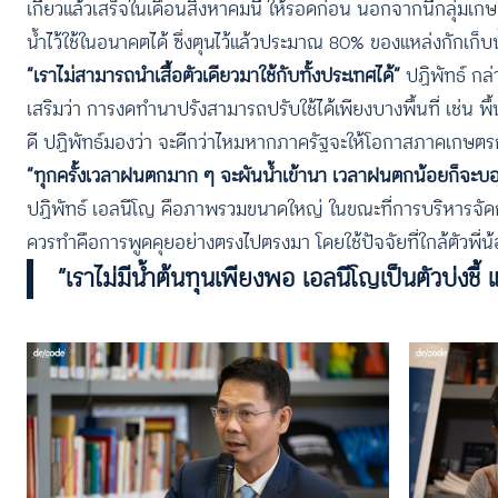
เกี่ยวแล้วเสร็จในเดือนสิงหาคมนี้ ให้รอดก่อน นอกจากนี้กลุ่ม
น้ำไว้ใช้ในอนาคตได้ ซึ่งตุนไว้แล้วประมาณ 80% ของแหล่งกักเก็บน
“เราไม่สามารถนำเสื้อตัวเดียวมาใช้กับทั้งประเทศได้”
ปฏิพัทธ์ กล
เสริมว่า การงดทำนาปรังสามารถปรับใช้ได้เพียงบางพื้นที่ เช่น พื้นที่ท
ดี ปฏิพัทธ์มองว่า จะดีกว่าไหมหากภาครัฐจะให้โอกาสภาคเกษตรกรไ
“ทุกครั้งเวลาฝนตกมาก ๆ จะผันน้ำเข้านา เวลาฝนตกน้อยก็จะบอก
ปฏิพัทธ์ เอลนีโญ คือภาพรวมขนาดใหญ่ ในขณะที่การบริหารจัดการน้ำค
ควรทำคือการพูดคุยอย่างตรงไปตรงมา โดยใช้ปัจจัยที่ใกล้ตัวพี่น
“เราไม่มีน้ำต้นทุนเพียงพอ เอลนีโญเป็นตัวบ่งชี้ แ