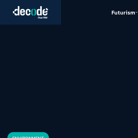
Futurism
Journalism
Crack 
Education
Peace
Sustainability
Workers/Economy
Human Rights
ENVIRONMENT