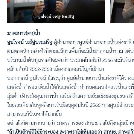
ฐนโรจน์ วรรัฐประเสริฐ
มาตรการ(ตก)น้ำ
ฐนโรจน์ วรรัฐประเสริฐ
ผู้อำนวยการศูนย์อำนวยการน้ำแห่งชาติ (
ฝนตกหนัก อย่างไรก็ตามแม้บางพื้นที่จะมีน้ำมากจนน้ำท่วม แต่บ
ปริมาณน้ำต้นทุนรายปีจะพบว่า ประเทศไทยในปี 2566 จะมีปริมาณ
คล้ายกับปี 2562-2563 เนื่องจากเอลนีโญที่เข้ามา
นอกจากนี้ ฐนโรจน์ ยังระบุว่า ศูนย์อำนวยการน้ำแห่งชาติได้วา
แหล่งน้ำสำรอง เติมน้ำให้กับแหล่งน้ำ กำหนดแผนจัดสรรน้ำและพื้
ลุ่มต่ำ เฝ้าระวังคุณภาพน้ำ เสริมสร้างความเข้มแข็งของชุมชน
ในขณะเดียวกันพูดถึงการรับมือฤดูฝนในปี 2566 ทางศูนย์อำนวยกา
สามารถแก้ปัญหาได้มากขึ้น
อย่างไรก็ตามหากถามว่า มาตรการของ สทนช. ส่งไปถึงกลุ่มเป้าหมายอ
“ถ้าเป็นยักษ์ก็ไม่มีกระบอง เพราะเราไม่เห็นเลยว่า สทนช. ภาพกว้