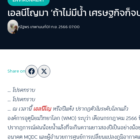
เอลนีโญมา ‘ถ้าไม่มีน้ำ เศรษฐกิจก็จ
ณัฐพร เทพานนท์
01 ก.ย. 2566 07:00
Share on
… โปรดทราบ
… โปรดทราบ
… ณ เวลานี้
เอลนีโญ
หรือปีแห้ง ปรากฏตัวในระดับโลกแล้ว
องค์การอุตุนิยมวิทยาโลก (WMO) ระบุว่า เดือนกรกฎาคม 2566 ที่ผ
ปรากฏการณ์ฝนน้อยน้ำแล้งที่จะกินความยาวสองปีเป็นอย่างน้อยน
อนาคต MQDC และผู้อำนวยการศูนย์การเปลี่ยนแปลงภูมิอากาศและ