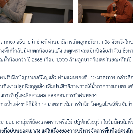
สทนช.) อธิบายว่า ช่วงที่ผ่านมามีการเกิดอุทกภัยกว่า 36 จังหวัดใน
างพื้นที่กลับมีฝนตกน้อยจนแล้ง เหตุเพราะลมเป็นปัจจัยสำคัญ ซึ่งห
น้ำน้อยกว่า ปี 2565 เกือบ 1,000 ล้านลูกบาศก์เมตร ในขณะที่ในปี
งแผนรับมือปัญหาเอลนีโญแล้ว ผ่านแผนรองรับ 10 มาตรการ กล่าวคือ เ
นที่เพาะปลูกพืชฤดูแล้ง เพิ่มประสิทธิภาพการใช้น้ำภาคการเกษตร เตรี
 สร้างการรับรู้และติดตามผล ตลอดจนการทำฝนหลวง
รน้ำแห่งชาติก็มีอีก 12 มาตรการในการรับมือ โดยฐนโรจน์ยืนยันว่า
ย่างกลุ่มพี่น้องเกษตรกรหรือไม่ ปฏิพัทธ์ระบุว่า ในวันนี้คนในพื้นที
างที่อยู่บนยอดเขาสูง แต่ในเรื่องของการบริหารจัดการพื้นที่อยู่ตรงไ