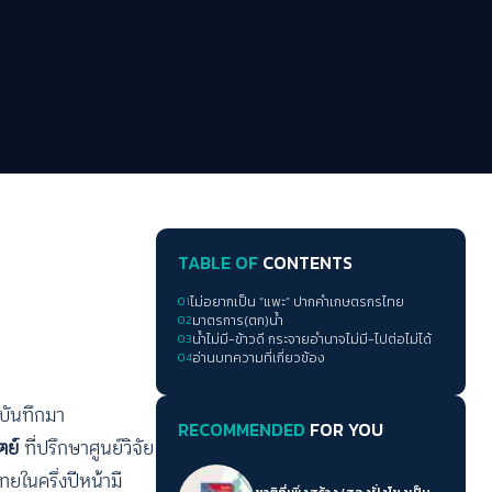
TABLE OF
CONTENTS
01
ไม่อยากเป็น “แพะ” ปากคำเกษตรกรไทย
02
มาตรการ(ตก)น้ำ
03
น้ำไม่มี-ข้าวดี กระจายอำนาจไม่มี-ไปต่อไม่ได้
04
อ่านบทความที่เกี่ยวข้อง
รบันทึกมา
RECOMMENDED
FOR YOU
ิตย์
ที่ปรึกษาศูนย์วิจัย
ในครึ่งปีหน้ามี