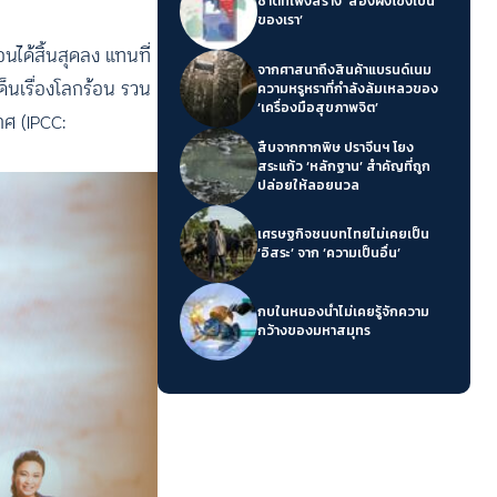
ชาติที่เพิ่งสร้าง ‘สองฝั่งโขงเป็น
ของเรา’
นได้สิ้นสุดลง แทนที่
จากศาสนาถึงสินค้าแบรนด์เนม
็นเรื่องโลกร้อน รวน
ความหรูหราที่กำลังล้มเหลวของ
‘เครื่องมือสุขภาพจิต’
ศ (IPCC:
สืบจากกากพิษ ปราจีนฯ โยง
สระแก้ว ‘หลักฐาน’ สำคัญที่ถูก
ปล่อยให้ลอยนวล
เศรษฐกิจชนบทไทยไม่เคยเป็น
‘อิสระ’ จาก ‘ความเป็นอื่น’
กบในหนองน้ำไม่เคยรู้จักความ
กว้างของมหาสมุทร