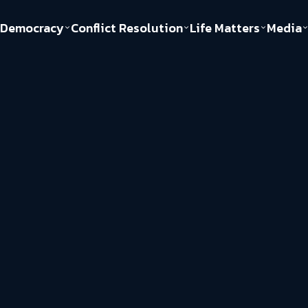
Democracy
Conflict Resolution
Life Matters
Media
Politics
Justice
Gender & Sexuality
Documentary
ful
Environment
Human & Society
Inequality
Play Read
Welfare state
Young Spirit
New World Order