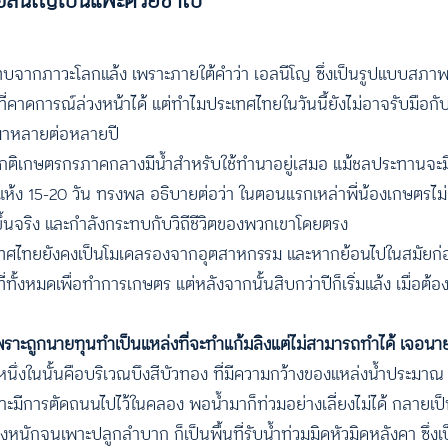
อลนีโญเป็นแพะด้วยซ้ำไป”
ะทบจากภาวะโลกแล้ง เพราะภายใต้คำว่า เอลนีโญ ซึ่งเป็นรูปแบบสภาพอ
ี่คาดการณ์ล่วงหน้าได้ แต่ทำไมประเทศไทยในวันนี้ยังไม่อาจรับมือ
ปมาหลายต่อหลายปี
กติเกษตรกรภาคกลางมีน้ำสำหรับใช้ทำนาอยู่เสมอ แม้ชลประทานจะ
ยแห้ง 15-20 วัน ทรงพล
อธิบายต่อว่า ในตอนแรกเหล่าพี่น้องเกษตรไม่เช
ิดขึ้นจริง และกำลังกระทบกับวิถีชีวิตของพวกเขาโดยตรง
ทศไทยยังคงเป็นโมเดลรองจากอุตสาหกรรม และหากย้อนไปในสมัยก
งหมดเพื่อทำการเกษตร แต่หลังจากนั้นสิบกว่าปีก็เริ่มแล้ง เมื่อต้อ
พราะถูกนายทุนทำเป็นแหล่งที่จะทำแก้มลิงแต่ไม่สามารถทำได้ เจอนาย
นึ่งในนั้นคือบริเวณบึงสีบัวทอง ที่มีความกว้างของแหล่งน้ำประมา
าะมีการตัดถนนไปไว้ในคลอง พอน้ำมาก็ท่วมอย่างเลี่ยงไม่ได้ กลายเป็
้งหนักจนเพาะปลูกลำบาก ก็เป็นพื้นที่รับน้ำท่วมมิดหัวมิดหลังคา ซึ