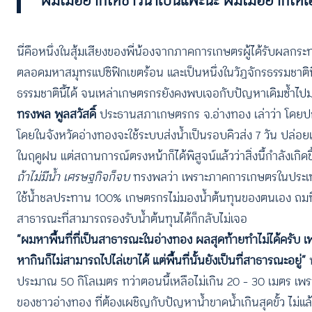
“ผมไม่อยากให้ชาวนาเป็นแพะนะ ผมไม่อยากให้เ
นี่คือหนึ่งในสุ้มเสียงของพี่น้องจากภาคการเกษตรผู้ได้รับผลกร
ตลอดมหาสมุทรแปซิฟิกเขตร้อน และเป็นหนึ่งในวัฏจักรธรรมชาติท
ธรรมชาตินี้ได้ จนเหล่าเกษตรกรยังคงพบเจอกับปัญหาเดิมซ้ำไ
ทรงพล พูลสวัสดิ์
ประธานสภาเกษตรกร จ.อ่างทอง เล่าว่า โดยป
โดยในจังหวัดอ่างทองจะใช้ระบบส่งน้ำเป็นรอบคิวส่ง 7 วัน ปล่อ
ในฤดูฝน แต่สถานการณ์ตรงหน้าก็ได้พิสูจน์แล้วว่าสิ่งนี้กำลังเก
ถ้าไม่มีน้ำ เศรษฐกิจก็จบ
ทรงพลว่า เพราะภาคการเกษตรในประเ
ใช้น้ำชลประทาน 100% เกษตรกรไม่มองน้ำต้นทุนของตนเอง ถมที่ทั้
สาธารณะที่สามารถรองรับน้ำต้นทุนได้ก็กลับไม่เจอ
“ผมหาพื้นที่ที่เป็นสาธารณะในอ่างทอง ผลสุดท้ายทำไม่ได้ครับ เ
หากินก็ไม่สามารถไปไล่เขาได้ แต่พื้นที่นั้นยังเป็นที่สาธารณะอยู่”
ห
ประมาณ 50 กิโลเมตร ทว่าตอนนี้เหลือไม่เกิน 20 – 30 เมตร เพร
ของชาวอ่างทอง ที่ต้องเผชิญกับปัญหาน้ำขาดน้ำเกินสุดขั้ว ไม่แล